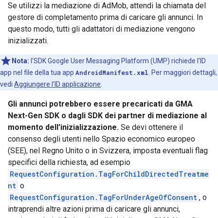
Se utilizzi la mediazione di AdMob, attendi la chiamata del
gestore di completamento prima di caricare gli annunci. In
questo modo, tutti gli adattatori di mediazione vengono
inizializzati.
Nota:
l'SDK Google User Messaging Platform (UMP) richiede l'ID
app nel file della tua app
AndroidManifest.xml
. Per maggiori dettagli,
vedi
Aggiungere l'ID applicazione
.
Gli annunci potrebbero essere precaricati da
GMA
Next-Gen SDK
o dagli SDK dei partner di mediazione al
momento dell'inizializzazione.
Se devi ottenere il
consenso degli utenti nello Spazio economico europeo
(SEE), nel Regno Unito o in Svizzera, imposta eventuali flag
specifici della richiesta, ad esempio
RequestConfiguration.TagForChildDirectedTreatme
nt
o
RequestConfiguration.TagForUnderAgeOfConsent
, o
intraprendi altre azioni prima di caricare gli annunci,