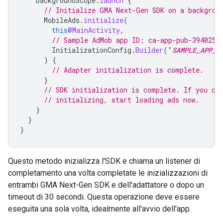
backgroundScope
.
launch
{
// Initialize 
GMA Next-Gen SDK
 on a backgrou
MobileAds
.
initialize
(
this
@MainActivity
,
// Sample AdMob app ID: ca-app-pub-3940256
InitializationConfig
.
Builder
(
"
SAMPLE_APP_I
)
{
// Adapter initialization is complete.
}
// SDK initialization is complete. If you do
// initializing, start loading ads now.
}
}
}
Questo metodo inizializza l'SDK e chiama un listener di
completamento una volta completate le inizializzazioni di
entrambi
GMA Next-Gen SDK
e dell'adattatore o dopo un
timeout di 30 secondi. Questa operazione deve essere
eseguita una sola volta, idealmente all'avvio dell'app.