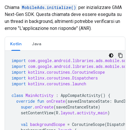
Chiama
MobileAds.initialize()
per inizializzare
GMA
Next-Gen SDK
. Questa chiamata deve essere eseguita su
un thread in background, altrimenti potrebbe verificarsi un
errore "L'applicazione non risponde" (ANR).
Kotlin
Java
import
com.google.android.libraries.ads.mobile.sdk
import
com.google.android.libraries.ads.mobile.sdk
import
kotlinx.coroutines.CoroutineScope
import
kotlinx.coroutines.Dispatchers
import
kotlinx.coroutines.launch
class
MainActivity
:
AppCompatActivity
()
{
override
fun
onCreate
(
savedInstanceState
:
Bundle
super
.
onCreate
(
savedInstanceState
)
setContentView
(
R
.
layout
.
activity_main
)
val
backgroundScope
=
CoroutineScope
(
Dispatche