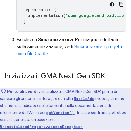
dependencies
{
implementation
(
"com.google.android.librar
}
Fai clic su
Sincronizza ora
. Per maggiori dettagli
sulla sincronizzazione, vedi
Sincronizzare i progetti
con i file Gradle
.
Inizializza il
GMA Next-Gen SDK
Punto chiave
: devi inizializzare
GMA Next-Gen SDK
prima di
caricare gli annunci e interagire con altri
MobileAds
metodi, a meno
che non sia indicato esplicitamente nella documentazione di
riferimento dell'API (vedi
getVersion()
). In caso contrario, potrebbe
essere generata un'eccezione
UninitializedPropertyAccessException
.