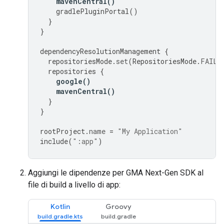
mavenCentral
()
gradlePluginPortal
()
}
}
dependencyResolutionManagement
{
repositoriesMode
.
set
(
RepositoriesMode
.
FAIL_
repositories
{
google
()
mavenCentral
()
}
}
rootProject
.
name
=
"My Application"
include
(
":app"
)
Aggiungi le dipendenze per
GMA Next-Gen SDK
al
file di build a livello di app:
Kotlin
Groovy