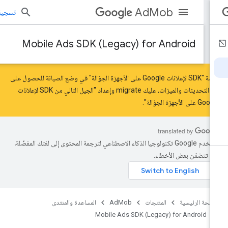
AdMob
تسجيل الد
Mobile Ads SDK (Legacy) for Android
حزمة "SDK لإعلانات Google على الأجهزة الجوّالة" في وضع الصيانة للحصول على
ر التحديثات والميزات، عليك
migrate
و
إعداد "الجيل التالي من SDK لإعلانات
 على الأجهزة الجوّالة"
.
تستخدم Google تكنولوجيا الذكاء الاصطناعي لترجمة المحتوى إلى لغتك المفضّلة،
د تتضمّن بعض الأخطاء.
صفحة الرئيسية
المنتجات
AdMob
المساعدة والمنتدى
Mobile Ads SDK (Legacy) for Android