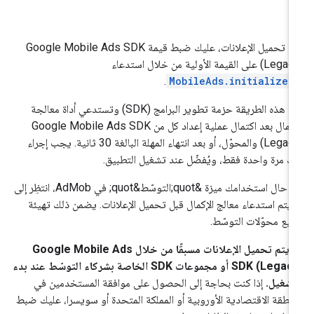
ل تحميل الإعلانات، عليك ضبط قيمة
Google Mobile Ads SDK
(Legac
على القيمة الأولية من خلال استدعاء
.
MobileAds.initialize(
تُعدّ هذه الطريقة حزمة تطوير البرامج (SDK) وتستدعي أداة معالجة
إكمال بعد اكتمال عملية إعداد كل من
Google Mobile Ads SDK
(Legac
والمحوّل، أو بعد انتهاء المهلة البالغة 30 ثانية. يجب إجراء
ك مرة واحدة فقط، ويُفضّل عند تشغيل التطبيق.
في حال استخدامك ميزة &quot;التوسّط&quot; في AdMob، انتظِر إلى
 يتم استدعاء معالج الإكمال قبل تحميل الإعلانات. يضمن ذلك تهيئة
يع محوّلات التوسّط.
 يتم تحميل الإعلانات مسبقًا من خلال
Google Mobile Ads
SDK (Legacy
أو مجموعات SDK الخاصة بشركاء التوسّط عند بدء
تشغيل.
إذا كنت بحاجة إلى الحصول على موافقة المستخدمين في
منطقة الاقتصادية الأوروبية أو المملكة المتحدة أو سويسرا، عليك ضبط