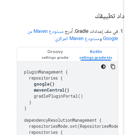
عداد تطبيقك
في ملف إعدادات Gradle، أدرِج
مستودع Maven من
Google
و
مستودع Maven المركزي
:
Groovy
Kotlin
pluginManagement
{
repositories
{
google
()
mavenCentral
()
gradlePluginPortal
()
}
}
dependencyResolutionManagement
{
repositoriesMode
.
set
(
RepositoriesMode
.
FA
repositories
{