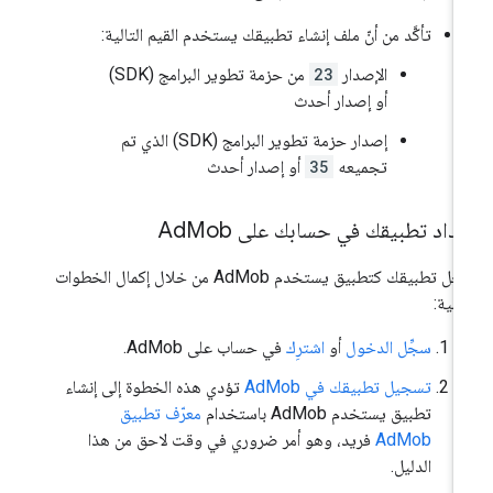
تأكَّد من أنّ ملف إنشاء تطبيقك يستخدم القيم التالية:
الإصدار
23
من حزمة تطوير البرامج (SDK)
أو إصدار أحدث
إصدار حزمة تطوير البرامج (SDK) الذي تم
تجميعه
35
أو إصدار أحدث
داد تطبيقك في حسابك على Ad
Mob
سجِّل تطبيقك كتطبيق يستخدم AdMob من خلال إكمال الخطوات
تالية:
سجِّل الدخول
أو
اشترِك
في حساب على AdMob.
تسجيل تطبيقك في AdMob
تؤدي هذه الخطوة إلى إنشاء
تطبيق يستخدم AdMob باستخدام
معرّف تطبيق
AdMob
فريد، وهو أمر ضروري في وقت لاحق من هذا
الدليل.