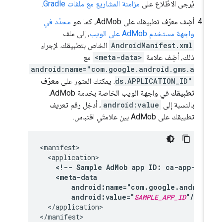
يُرجى الاطّلاع على
مزامنة المشاريع مع ملفات Gradle
.
أضِف معرّف تطبيقك على AdMob، كما هو
محدّد في
واجهة مستخدم AdMob على الويب
، إلى ملف
AndroidManifest.xml
الخاص بتطبيقك. لإجراء
ذلك، أضِف علامة
<meta-data>
مع
android:name="com.google.android.gms.a
ds.APPLICATION_ID"
. يمكنك العثور على
معرّف
تطبيقك
في واجهة الويب الخاصة بخدمة AdMob.
بالنسبة إلى
android:value
، أدخِل رقم تعريف
تطبيقك على AdMob بين علامتَي اقتباس.
<!--
Sample
AdMob
app
ID:
ca-app-pub
android:value="
SAMPLE_APP_ID
"/>
</application>
