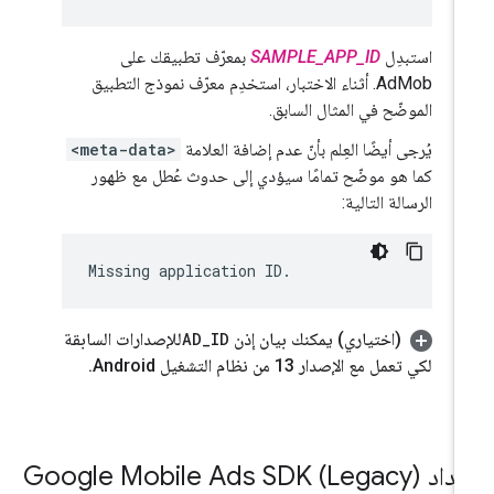
استبدِل
SAMPLE_APP_ID
بمعرّف تطبيقك على
AdMob. أثناء الاختبار، استخدِم معرّف نموذج التطبيق
الموضّح في المثال السابق.
يُرجى أيضًا العِلم بأنّ عدم إضافة العلامة
<meta-data>
كما هو موضّح تمامًا سيؤدي إلى حدوث عُطل مع ظهور
الرسالة التالية:
(اختياري) يمكنك بيان إذن
ID
_
AD
للإصدارات السابقة
لكي تعمل مع الإصدار 13 من نظام التشغيل Android
.
عداد
Google Mobile Ads SDK (Legacy)