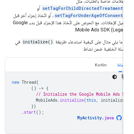
 علامات خاصة بالطلبات، مثل
setTagForChildDirectedTreatment(
أو
setTagForUnderAgeOfConsent(
، أو اتّخاذ إجراء آخر قبل
ميل الإعلانات، مع الحرص على اتّخاذ هذا الإجراء قبل بدء
Google
.
Mobile Ads SDK (Legac
 ما يلي مثال على كيفية استدعاء طريقة
initialize()
في
سلة الخلفية ضمن نشاط:
جافا
Kotlin
new
Thread
(
()
-
>
{
// Initialize the Google Mobile Ads S
MobileAds
.
initialize
(
this
,
initializa
})
.
start
();
MyActivity
.
java