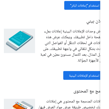
استخدام "إعلانات البانر"
لان بيني
رض وحدات الإعلانات البينية إعلانات بملء
صفحة داخل تطبيقك. ويمكنك عرض هذه
إعلانات في لحظات التنقّل أو الفواصل التي
دث بشكلٍ تلقائي في واجهة تطبيقك، على
يل المثال، بعد اكتمال مستوىً معيّن في لعبة
ى الأجهزة الجوّالة.
استخدام الإعلانات البينية
دمج مع المحتوى
إعلانات المدمجة مع المحتوى هي إعلانات
كنك تخصيص طريقة عرض مواد العرض فيها،