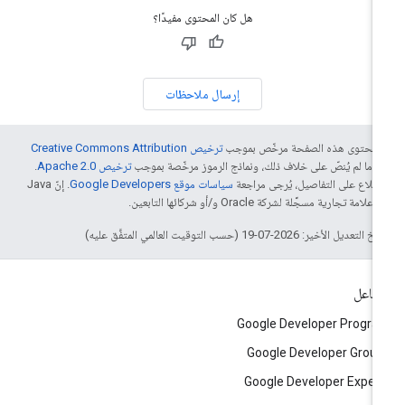
هل كان المحتوى مفيدًا؟
إرسال ملاحظات
ّ محتوى هذه الصفحة مرخّص بموجب
ترخيص Creative Commons Attribution
4‏
ما لم يُنصّ على خلاف ذلك، ونماذج الرموز مرخّصة بموجب
ترخيص Apache 2.0‏
.
اطّلاع على التفاصيل، يُرجى مراجعة
سياسات موقع Google Developers‏
. إنّ Java
لامة تجارية مسجَّلة لشركة Oracle و/أو شركائها التابعين.
التعديل الأخير: 2026-07-19 (حسب التوقيت العالمي المتفَّق عليه)
تفاعل
Google Developer Progr
Google Developer Grou
Google Developer Exper