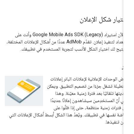
ختيار شكل الإعلان
 الآن استيراد
Google Mobile Ads SDK (Legacy)
وأنت على
استعداد لتنفيذ إعلان. تقدّم AdMob عددًا من أشكال الإعلانات المختلفة،
 يتيح لك اختيار الشكل الأنسب لتجربة المستخدم في تطبيقك.
نر
رض الوحدات الإعلانية لإعلانات البانر إعلانات
تطيلة تشغل جزءًا من تصميم التطبيق. ويمكن
ديثها تلقائيًا بعد فترة زمنية معيّنة. وهذا
ني أنّ المستخدِمين سيشاهدون إعلانًا جديدًا
ى فترات زمنية منتظمة، حتى إذا ظلّوا على
شاشة نفسها في تطبيقك. ويُعدّ هذا الشكل أبسط أشكال الإعلانات التي
كن تنفيذها.