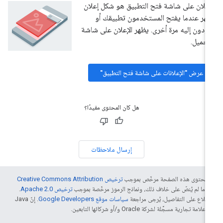
إعلان على شاشة فتح التطبيق هو شكل إعلان
هر عندما يفتح المستخدمون تطبيقك أو
ودون إليه مرة أخرى. يظهر الإعلان على شاشة
تحميل.
عرض "الإعلانات على شاشة فتح التطبيق"
هل كان المحتوى مفيدًا؟
إرسال ملاحظات
ّ محتوى هذه الصفحة مرخّص بموجب
ترخيص Creative Commons Attribution
4‏
ما لم يُنصّ على خلاف ذلك، ونماذج الرموز مرخّصة بموجب
ترخيص Apache 2.0‏
.
اطّلاع على التفاصيل، يُرجى مراجعة
سياسات موقع Google Developers‏
. إنّ Java
لامة تجارية مسجَّلة لشركة Oracle و/أو شركائها التابعين.