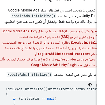
ل تحميل الإعلانات، اطلب من تطبيقك إعداد
Google Mobile Ads
Unity Plug
من خلال استدعاء
MobileAds.Initialize()
.
ب إجراء ذلك مرة واحدة فقط، ويُفضّل أن يكون ذلك عند فتح التطبيق.
تحذير:
يمكن أن يتم تحميل الإعلانات مسبقًا من خلال
Google Mobile Ads Unity
Pl
أو حِزم تطوير البرامج (SDK) الخاصة بشركاء التوسّط عند استدعاء
MobileAds.Initiali
. إذا كنت بحاجة إلى الحصول على موافقة المستخدمين
منطقة الاقتصادية الأوروبية أو المملكة المتحدة أو سويسرا، اضبط أي علامات خاصة
ب، مثل
tagForChildDirectedTreatment
أو
tag_for_under_age_of_cons
، أو اتّخِذ إجراءً آخر قبل تحميل الإعلانات. تأكَّد
راء ذلك قبل إعداد
Google Mobile Ads Unity Plugin
.
 ما يلي مثال على كيفية استدعاء
MobileAds.Initialize()
:
MobileAds
.
Initialize
((
InitializationStatus
initst
{
if
(
initstatus
==
null
)
{