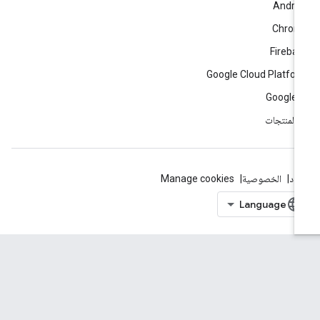
Andro
Chrom
Fireba
Google Cloud Platfo
Google 
ّ المنتجات
بنود
الخصوصية
Manage cookies