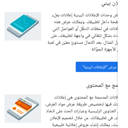
لان بيني
رض وحدات الإعلانات البينية إعلانات بملء
صفحة داخل تطبيقك. ويمكنك عرض هذه
إعلانات في لحظات التنقّل أو الفواصل التي
دث بشكلٍ تلقائي في واجهة تطبيقك، على
يل المثال، بعد اكتمال مستوىً معيّن في لعبة
ى الأجهزة الجوّالة.
عرض "الإعلانات البينية"
دمج مع المحتوى
إعلانات المدمجة مع المحتوى هي إعلانات
كنك فيها تخصيص طريقة عرض مواد العرض،
ل العناوين الرئيسية وعبارات الحث على اتخاذ
راء، في تطبيقاتك. من خلال تصميم الإعلان
فسك، يمكنك إنشاء عروض إعلانية طبيعية