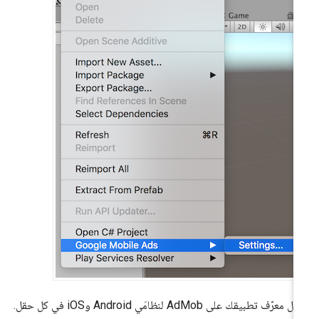
ِل معرّف تطبيقك على AdMob لنظامَي Android وiOS
في كل حقل.