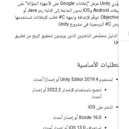
لمطوّري Unity عرض "إعلانات Google على الأجهزة الجوّالة" على
تطبيقات Android وiOS بدون الحاجة إلى كتابة رمز Java أو
Objective-C. توفّر الإضافة واجهة C# لطلب الإعلانات تستخدمها
# البرمجية في مشروع Unity.
ا الدليل مخصّص للناشرين الذين يريدون تحقيق الربح من تطبيق
Unit
لمتطلبات الأساسية
استخدِم Unity Editor 2019.4 أو إصدارًا أحدث.
ننصح باستخدام الإصدار 2022.2 أو إصدار
أحدث.
للنشر على iOS:
‫Xcode 16.0 أو إصدار أحدث
استهداف iOS 13.0 أو إصدار أحدث