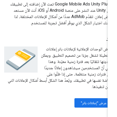
Google Mobile Ads Unity Plug
تمت الآن إضافته إلى تطبيقك
على Unity عند النشر على منصة Android أو iOS. أنت الآن مستعد
لعرض إعلان. تقدّم AdMob عددًا من أشكال الإعلانات المختلفة، لذا
كنك اختيار الشكل الذي يوفّر أفضل تجربة للمستخدم.
نر
رض الوحدات الإعلانية لإعلانات بانر إعلانات
تطيلة تشغل جزءًا من تصميم التطبيق. ويمكن
ديثها تلقائيًا بعد فترة زمنية معيّنة. وهذا
ني أنّ المستخدِمين سيشاهدون إعلانًا جديدًا
ى فترات زمنية منتظمة، حتى إذا ظلّوا على
شاشة نفسها في تطبيقك. ويُعدّ هذا الشكل أبسط أشكال الإعلانات التي
كن تنفيذها.
عرض "إعلانات بانر"