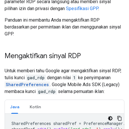
parameter RDP secara langsung atau memberi sinyal
pilihan izin dan privasi dengan
Spesifikasi GPP
.
Panduan ini membantu Anda mengaktifkan RDP
berdasarkan per permintaan iklan dan menggunakan sinyal
GPP.
Mengaktifkan sinyal RDP
Untuk memberi tahu Google agar mengaktifkan sinyal RDP,
tulis kunci
gad_rdp
dengan nilai
1
ke penyimpanan
SharedPreferences
.
Google Mobile Ads SDK (Legacy)
membaca kunci
gad_rdp
selama pemuatan iklan:
Java
Kotlin
SharedPreferences
sharedPref
=
PreferenceManager
.
g