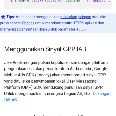
sharedPref
.
edit
().
putInt
(
"gad_rdp"
,
1
).
apply
();
Tips:
Anda dapat menggunakan
pelacakan jaringan
atau alat
proxy seperti
Charles
untuk merekam traffic HTTPS aplikasi dan
memeriksa permintaan iklan untuk parameter
&rdp=
.
Menggunakan Sinyal GPP IAB
Jika Anda mengumpulkan keputusan izin dengan platform
pengelolaan izin atau pesan kustom Anda sendiri,
Google
Mobile Ads SDK (Legacy)
akan menghormati sinyal GPP
yang ditulis ke penyimpanan lokal. User Messaging
Platform (UMP) SDK mendukung penulisan sinyal GPP.
Untuk mengumpulkan izin negara bagian AS, lihat
Dukungan
IAB AS
.