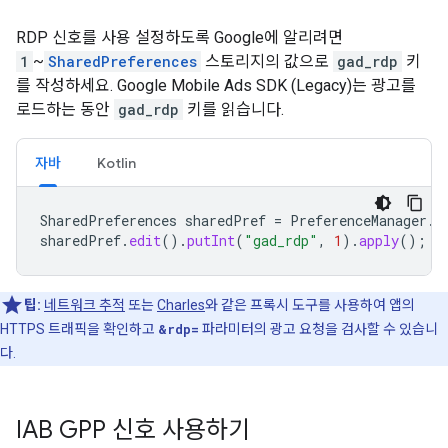
RDP 신호를 사용 설정하도록 Google에 알리려면
1
~
SharedPreferences
스토리지의 값으로
gad_rdp
키
를 작성하세요.
Google Mobile Ads SDK (Legacy)
는 광고를
로드하는 동안
gad_rdp
키를 읽습니다.
자바
Kotlin
SharedPreferences
sharedPref
=
PreferenceManager
.
g
sharedPref
.
edit
().
putInt
(
"gad_rdp"
,
1
).
apply
();
팁:
네트워크 추적
또는
Charles
와 같은 프록시 도구를 사용하여 앱의
HTTPS 트래픽을 확인하고
&rdp=
파라미터의 광고 요청을 검사할 수 있습니
다.
IAB GPP 신호 사용하기