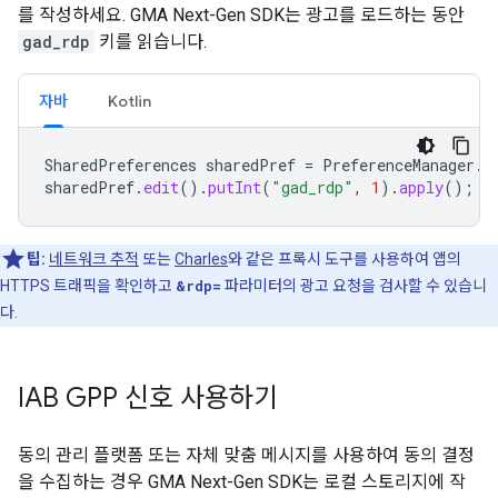
를 작성하세요.
GMA Next-Gen SDK
는 광고를 로드하는 동안
gad_rdp
키를 읽습니다.
자바
Kotlin
SharedPreferences
sharedPref
=
PreferenceManager
.
g
sharedPref
.
edit
().
putInt
(
"gad_rdp"
,
1
).
apply
();
팁:
네트워크 추적
또는
Charles
와 같은 프록시 도구를 사용하여 앱의
HTTPS 트래픽을 확인하고
&rdp=
파라미터의 광고 요청을 검사할 수 있습니
다.
IAB GPP 신호 사용하기
동의 관리 플랫폼 또는 자체 맞춤 메시지를 사용하여 동의 결정
을 수집하는 경우
GMA Next-Gen SDK
는 로컬 스토리지에 작