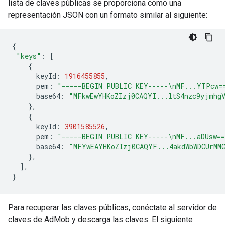
lista de claves públicas se proporciona como una
representación JSON con un formato similar al siguiente:
{
"keys"
:
[
{
keyId
:
1916455855
,
pem
:
"-----BEGIN PUBLIC KEY-----\nMF...YTPcw=
base64
:
"MFkwEwYHKoZIzj0CAQYI...ltS4nzc9yjmhg
},
{
keyId
:
3901585526
,
pem
:
"-----BEGIN PUBLIC KEY-----\nMF...aDUsw=
base64
:
"MFYwEAYHKoZIzj0CAQYF...4akdWbWDCUrMM
},
],
}
Para recuperar las claves públicas, conéctate al servidor de
claves de AdMob y descarga las claves. El siguiente