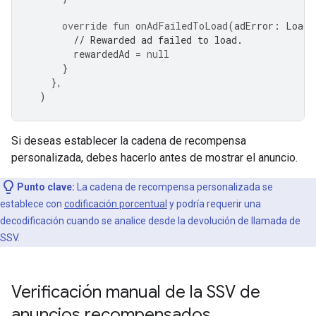
override
fun
onAdFailedToLoad
(
adError
:
LoadA
// Rewarded ad failed to load.
rewardedAd
=
null
}
},
)
Si deseas establecer la cadena de recompensa
personalizada, debes hacerlo antes de mostrar el anuncio.
Punto clave:
La cadena de recompensa personalizada se
establece con
codificación porcentual
y podría requerir una
decodificación cuando se analice desde la devolución de llamada de
SSV.
Verificación manual de la SSV de
anuncios recompensados