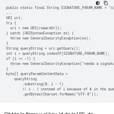
public static final String SIGNATURE_PARAM_NAME = "si
...

URI uri;

try {

  uri = new URI(rewardUrl);

} catch (URISyntaxException ex) {

  throw new GeneralSecurityException(ex);

}

String queryString = uri.getQuery();

int i = queryString.indexOf(SIGNATURE_PARAM_NAME);

if (i == -1) {

  throw new GeneralSecurityException("needs a signatu
}

byte[] queryParamContentData =

    queryString

        .substring(0, i - 1)

        // i - 1 instead of i because of & in the que