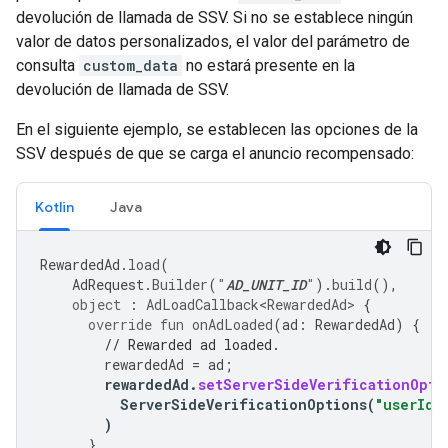
devolución de llamada de SSV. Si no se establece ningún
valor de datos personalizados, el valor del parámetro de
consulta
custom_data
no estará presente en la
devolución de llamada de SSV.
En el siguiente ejemplo, se establecen las opciones de la
SSV después de que se carga el anuncio recompensado:
Kotlin
Java
RewardedAd
.
load
(
AdRequest
.
Builder
(
"
AD_UNIT_ID
"
).
build
(),
object
:
AdLoadCallback<RewardedAd>
{
override
fun
onAdLoaded
(
ad
:
RewardedAd
)
{
// Rewarded ad loaded.
rewardedAd
=
ad
;
rewardedAd
.
setServerSideVerificationOpti
ServerSideVerificationOptions
(
"userId"
)
}