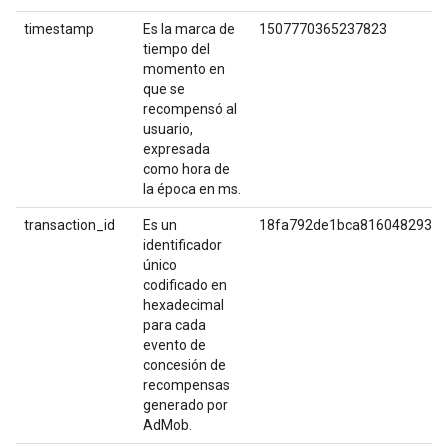
timestamp
Es la marca de
1507770365237823
tiempo del
momento en
que se
recompensó al
usuario,
expresada
como hora de
la época en ms.
transaction_id
Es un
18fa792de1bca816048293fc
identificador
único
codificado en
hexadecimal
para cada
evento de
concesión de
recompensas
generado por
AdMob.