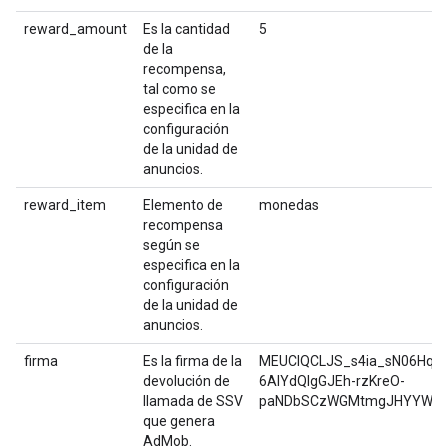
reward_amount
Es la cantidad
5
de la
recompensa,
tal como se
especifica en la
configuración
de la unidad de
anuncios.
reward_item
Elemento de
monedas
recompensa
según se
especifica en la
configuración
de la unidad de
anuncios.
firma
Es la firma de la
MEUCIQCLJS_s4ia_sN06Hqz
devolución de
6AIYdQIgGJEh-rzKreO-
llamada de SSV
paNDbSCzWGMtmgJHYYW9k
que genera
AdMob.