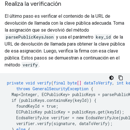
Realiza la verificación
El último paso es verificar el contenido de la URL de
devolución de llamada con la clave pública adecuada. Toma
la asignación que se devolvió del método
parsePublicKeysJson
y usa el parámetro
key_id
de la
URL de devolución de llamada para obtener la clave pública
de esa asignación. Luego, verifica la firma con esa clave
pública. Estos pasos se demuestran a continuación en el
método
verify
.
private
void
verify
(
final
byte
[]
dataToVerify
,
int
k
throws
GeneralSecurityException
{
Map<Integer,
ECPublicKey
>
publicKeys
=
parsePublic
if
(publicKeys.containsKey(keyId))
{
foundKeyId
=
true
;
ECPublicKey
publicKey
=
publicKeys.get(keyId)
;
EcdsaVerifyJce
verifier
=
new
EcdsaVerifyJce(pub
verifier.verify(signature,
dataToVerify)
;
}
else
{