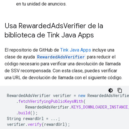
en tu unidad de anuncios.
Usa Rewarded
Ads
Verifier de la
biblioteca de Tink Java Apps
El repositorio de GitHub de
Tink Java Apps
incluye una
clase de ayuda
RewardedAdsVerifier
para reducir el
código necesario para verificar una devolución de llamada
de SSV recompensada. Con esta clase, puedes verificar
una URL de devolución de llamada con el siguiente código.
RewardedAdsVerifier
verifier
=
new
RewardedAdsVerifie
.
fetchVerifyingPublicKeysWith
(
RewardedAdsVerifier
.
KEYS_DOWNLOADER_INSTANCE
.
build
();
String
rewardUrl
=
...;
verifier
.
verify
(
rewardUrl
);