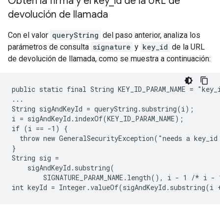
Obtén la firma y el key
_
id de la URL de
devolución de llamada
Con el valor
queryString
del paso anterior, analiza los
parámetros de consulta
signature
y
key_id
de la URL
de devolución de llamada, como se muestra a continuación:
public static final String KEY_ID_PARAM_NAME = "key_i
...

String sigAndKeyId = queryString.substring(i);

i = sigAndKeyId.indexOf(KEY_ID_PARAM_NAME);

if (i == -1) {

  throw new GeneralSecurityException("needs a key_id 
}

String sig =

    sigAndKeyId.substring(

        SIGNATURE_PARAM_NAME.length(), i - 1 /* i - 