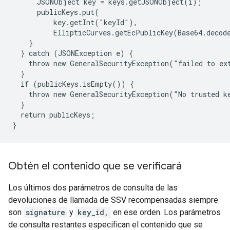
      JSONObject key = keys.getJSONObject(i);

      publicKeys.put(

          key.getInt("keyId"),

          EllipticCurves.getEcPublicKey(Base64.decod
    }

  } catch (JSONException e) {

    throw new GeneralSecurityException("failed to ext
  }

  if (publicKeys.isEmpty()) {

    throw new GeneralSecurityException("No trusted ke
  }

  return publicKeys;

Obtén el contenido que se verificará
Los últimos dos parámetros de consulta de las
devoluciones de llamada de SSV recompensadas siempre
son
signature
y
key_id,
en ese orden. Los parámetros
de consulta restantes especifican el contenido que se