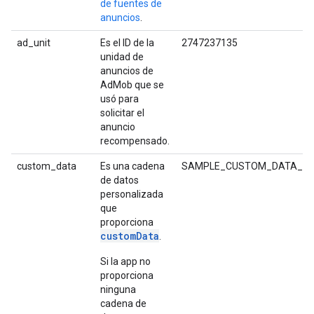
de fuentes de
anuncios
.
ad_unit
Es el ID de la
2747237135
unidad de
anuncios de
AdMob que se
usó para
solicitar el
anuncio
recompensado.
custom_data
Es una cadena
SAMPLE_CUSTOM_DATA_ST
de datos
personalizada
que
proporciona
customData
.
Si la app no
proporciona
ninguna
cadena de