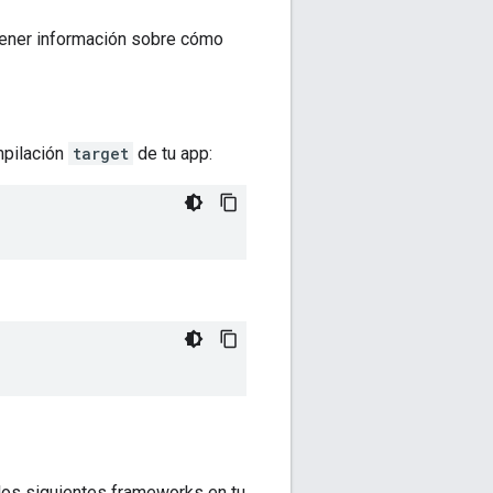
ener información sobre cómo
mpilación
target
de tu app:
los siguientes frameworks en tu