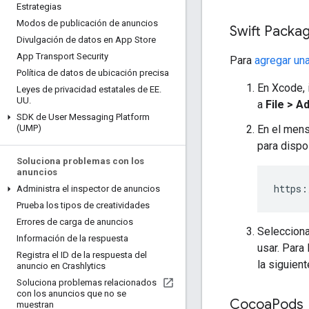
Estrategias
Modos de publicación de anuncios
Swift Packa
Divulgación de datos en App Store
App Transport Security
Para
agregar un
Política de datos de ubicación precisa
En Xcode, 
Leyes de privacidad estatales de EE
.
UU
.
a
File > 
SDK de User Messaging Platform
En el mens
(UMP)
para dispo
Soluciona problemas con los
anuncios
https
:
Administra el inspector de anuncios
Prueba los tipos de creatividades
Errores de carga de anuncios
Selecciona
Información de la respuesta
usar. Para
Registra el ID de la respuesta del
la siguient
anuncio en Crashlytics
Soluciona problemas relacionados
con los anuncios que no se
Cocoa
Pods
muestran