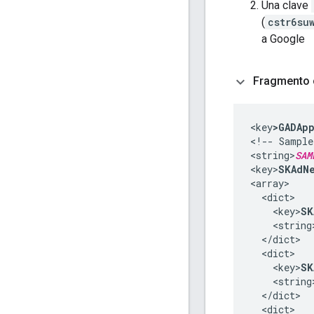
Una clave
(
cstr6su
a Google
Fragmento 
<key
>GADAp
<!-- Sample
<string>
SAM
<key>
SKAdNe
<array>

  <dict>

    <key>
SK
    <string
  </dict>

  <dict>

    <key>
SK
    <string
  </dict>

  <dict>
