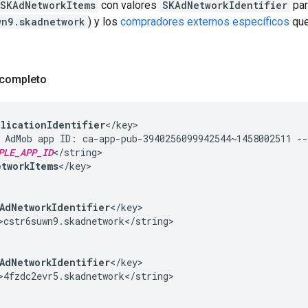
SKAdNetworkItems
con valores
SKAdNetworkIdentifier
par
wn9.skadnetwork
) y los
compradores externos específicos
que
completo
plicationIdentifier
</key>

 AdMob app ID: ca-app-pub-3940256099942544~1458002511 --
PLE_APP_ID
</string>

tworkItems
</key>

AdNetworkIdentifier
</key>

>cstr6suwn9.skadnetwork</string>

AdNetworkIdentifier
</key>

>4fzdc2evr5.skadnetwork</string>
