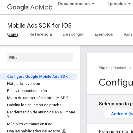
Documentación
Ejemplos
AdMob
Mobile Ads SDK for iOS
Guías
Referencia
Descargar
Ejemplos
Asis
Página principal
Configura Google Mobile Ads SDK
Configu
Notas de la versión
Baja y descontinuación
Migra de una versión a otra del SDK
Selecciona la 
Habilita los anuncios de prueba
Renderización de anuncios en el i
Phone
Android (h
X
Múltiples ventanas en i
Pad
Esta guía está 
Usa las habilidades del agente