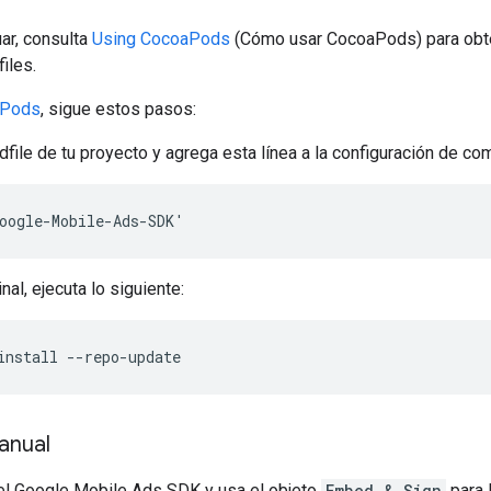
ar, consulta
Using CocoaPods
(Cómo usar CocoaPods) para obt
iles.
aPods
, sigue estos pasos:
dfile de tu proyecto y agrega esta línea a la configuración de co
oogle-Mobile-Ads-SDK'
nal, ejecuta lo siguiente:
install --repo-update
anual
el
Google Mobile Ads SDK
y usa el objeto
Embed & Sign
para 