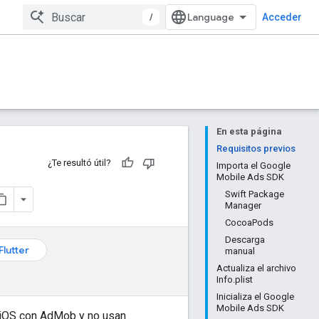
/
Acceder
En esta página
Requisitos previos
¿Te resultó útil?
Importa el Google
Mobile Ads SDK
Swift Package
Manager
CocoaPods
Descarga
Flutter
manual
Actualiza el archivo
Info.plist
Inicializa el Google
Mobile Ads SDK
a iOS con AdMob y no usan