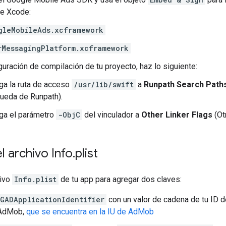
de Xcode:
gleMobileAds.xcframework
rMessagingPlatform.xcframework
iguración de compilación de tu proyecto, haz lo siguiente:
ga la ruta de acceso
/usr/lib/swift
a
Runpath Search Path
ueda de Runpath).
ga el parámetro
-ObjC
del vinculador a
Other Linker Flags
(Ot
l archivo Info
.
plist
hivo
Info.plist
de tu app para agregar dos claves:
GADApplicationIdentifier
con un valor de cadena de tu ID 
 AdMob,
que se encuentra en la IU de AdMob