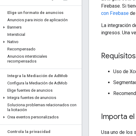
Firebase. Si tie
con Firebase
de 
Elige un formato de anuncios
Anuncios para inicio de aplicación
La integración d
Banners
ingresos. Una v
Intersticial
Nativo
Recompensado
Requisitos
Anuncios intersticiales
recompensados
Uso de Xco
Integra la Mediación de Ad
Mob
Segmentaci
Configura la Mediación de Ad
Mob
Elige fuentes de anuncios
Recomend
Integra fuentes de anuncios
Soluciona problemas relacionados con
la licitación
Importa e
Crea eventos personalizados
Usa uno de los 
Controla la privacidad