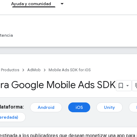
Ayuda y comunidad
tencia
Productos
AdMob
Mobile Ads SDK for iOS
ra Google Mobile Ads SDK
plataforma:
Android
iOS
Unity
eredada)
destinada a los publicadores que desean monetizar una app par