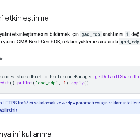
ni etkinleştirme
alini etkinleştirmesini bildirmek için
gad_rdp
anahtarını
1
değ
a yazın.
GMA Next-Gen SDK
, reklam yükleme sırasında
gad_rdp
in
rences
sharedPref
=
PreferenceManager
.
getDefaultSharedP
edit
().
putInt
(
"gad_rdp"
,
1
).
apply
();
 HTTPS trafiğini yakalamak ve
&rdp=
parametresi için reklam istekler
bilirsiniz.
nyalini kullanma