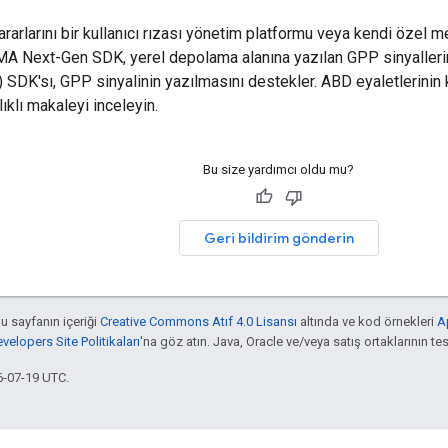
 kararlarını bir kullanıcı rızası yönetim platformu veya kendi öze
MA Next-Gen SDK
, yerel depolama alanına yazılan GPP sinyalleri
SDK'sı, GPP sinyalinin yazılmasını destekler. ABD eyaletlerinin ku
ıklı makaleyi inceleyin.
Bu size yardımcı oldu mu?
Geri bildirim gönderin
bu sayfanın içeriği
Creative Commons Atıf 4.0 Lisansı
altında ve kod örnekleri
A
elopers Site Politikaları
'na göz atın. Java, Oracle ve/veya satış ortaklarının tesc
6-07-19 UTC.