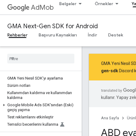
Belgeler
Örnekler
Ya
AdMob
GMA Next-Gen SDK for Android
Rehberler
Başvuru Kaynakları
İndir
Destek
GMA Yeni Nesil SD
gen-sdk
Discord k
GMA Yeni Nesil SDK'yı ayarlama
Sürüm notları
Kullanımdan kaldırma ve kullanımdan
kullanır. Yapay zeka
kaldırma
Google Mobile Ads SDK'sından (Eski)
geçiş yapma
Test reklamlarını etkinleştir
Ana Sayfa
Ürünl
Temsilci becerilerini kullanma
ABD eyal