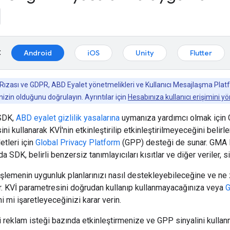
:
Android
iOS
Unity
Flutter
 Rızası ve GDPR, ABD Eyalet yönetmelikleri ve Kullanıcı Mesajlaşma P
nizin olduğunu doğrulayın. Ayrıntılar için
Hesabınıza kullanıcı erişimini 
SDK
,
ABD eyalet gizlilik yasalarına
uymanıza yardımcı olmak için
ni kullanarak KVİ'nin etkinleştirilip etkinleştirilmeyeceğini belir
etleri için
Global Privacy Platform
(GPP) desteği de sunar.
GMA 
nda SDK, belirli benzersiz tanımlayıcıları kısıtlar ve diğer veriler, 
 işlemenin uygunluk planlarınızı nasıl destekleyebileceğine ve ne 
r. KVİ parametresini doğrudan kullanıp kullanmayacağınıza veya
G
ini mi işaretleyeceğinizi karar verin.
yi reklam isteği bazında etkinleştirmenize ve GPP sinyalini kullan