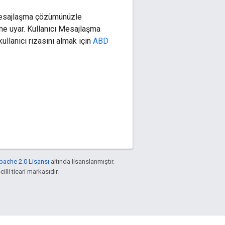
l mesajlaşma çözümünüzle
ne uyar. Kullanıcı Mesajlaşma
llanıcı rızasını almak için
ABD
pache 2.0 Lisansı
altında lisanslanmıştır.
illi ticari markasıdır.