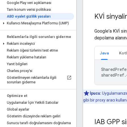
Google Play veri açıklaması
Tam konum verisi politikası
KVİ sinyali
ABD eyalet gizlilik yasaları
Kullanıcı Mesajlaşma Platformu (UMP)
Google'a KVİ siny
Reklamlarla ilgili sorunları giderme
depolama alanın
Reklam inceleyici
Reklam öğesi türlerini test etme
Java
Kotl
Reklam yükleme hataları
Yanıt bilgileri
SharedPrefe
Charles proxy'si
sharedPref
.
Gösterilmeyen reklamlarla ilgili
sorunları giderme
İpucu:
Uygulamanızın
Optimize et
gibi bir proxy aracı kullana
Uygulamalar İçin Yetkili Satıcılar
Global ayarlar
Gösterim düzeyinde reklam geliri
IAB GPP si
Sunucu tarafı doğrulamasını doğrulama