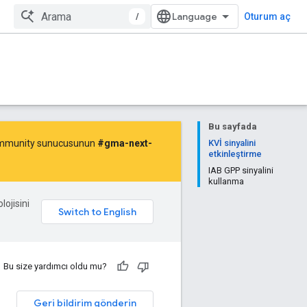
/
Oturum aç
Bu sayfada
 Community sunucusunun
#gma-next-
KVİ sinyalini
etkinleştirme
IAB GPP sinyalini
kullanma
lojisini
Bu size yardımcı oldu mu?
Geri bildirim gönderin