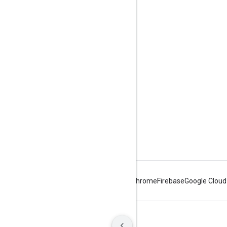
Etkileşim
Google Developer Program
Google Developer Groups
Google Developer Experts
Accelerators
Google Cloud & NVIDIA
Android
Chrome
Firebase
Google Cloud
Şartlar
Gizlilik
Manage cookies