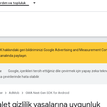
rdım ve topluluk
K hakkındaki geri bildiriminizi Google Advertising and Measurement
analında paylaşın.
Google, içerikleri tercih ettiğiniz dile çevirmek için yapay zeka tekno
 çevirilerinde hata olabilir.
er
AdMob
GMA Next-Gen SDK for Android
et gizlilik yasalarına uygunluk