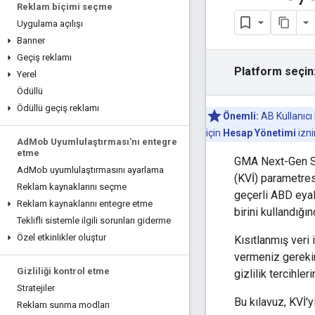
Reklam biçimi seçme
Uygulama açılışı
Banner
Geçiş reklamı
Platform seçin
Yerel
Ödüllü
Ödüllü geçiş reklamı
Önemli:
AB Kullanıcı
için
Hesap Yönetimi
izni
Ad
Mob Uyumlulaştırması'nı entegre
etme
GMA Next-Gen 
Ad
Mob uyumlulaştırmasını ayarlama
(KVİ) parametresi
Reklam kaynaklarını seçme
geçerli ABD eyal
Reklam kaynaklarını entegre etme
birini kullandığı
Teklifli sistemle ilgili sorunları giderme
Özel etkinlikler oluştur
Kısıtlanmış veri
vermeniz gereki
Gizliliği kontrol etme
gizlilik tercihler
Stratejiler
Bu kılavuz, KVİ'
Reklam sunma modları