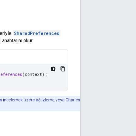
eriyle
SharedPreferences
anahtarını okur:
references
(
context
);
ini incelemek üzere
ağ izleme
veya
Charles