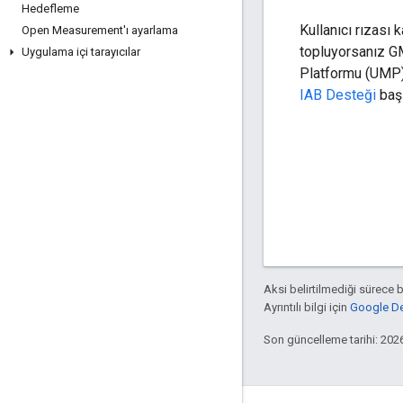
Hedefleme
Kullanıcı rızası
Open Measurement'ı ayarlama
topluyorsanız
G
Uygulama içi tarayıcılar
Platformu (UMP) 
IAB Desteği
başl
Aksi belirtilmediği sürece 
Ayrıntılı bilgi için
Google Dev
Son güncelleme tarihi: 202