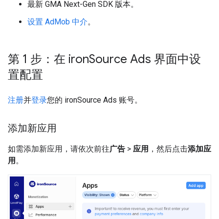
最新
GMA Next-Gen SDK
版本。
设置 AdMob 中介
。
第 1 步：在 iron
Source Ads 界面中设
置配置
注册
并
登录
您的 ironSource Ads 账号。
添加新应用
如需添加新应用，请依次前往
广告
>
应用
，然后点击
添加应
用
。