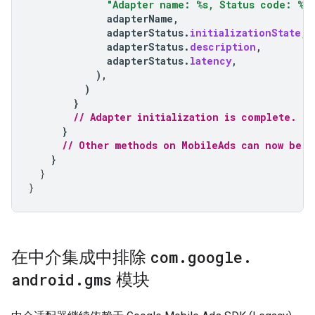
"Adapter name: %s, Status code: %s,
adapterName
,
adapterStatus
.
initializationState
,
adapterStatus
.
description
,
adapterStatus
.
latency
,
),
)
}
// Adapter initialization is complete.
}
// Other methods on MobileAds can now be c
}
}
}
在中介集成中排除
com
.
google
.
android
.
gms
模块