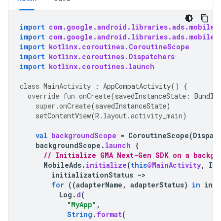
import
com.google.android.libraries.ads.mobile.
import
com.google.android.libraries.ads.mobile.
import
kotlinx.coroutines.CoroutineScope
import
kotlinx.coroutines.Dispatchers
import
kotlinx.coroutines.launch
class
MainActivity
:
AppCompatActivity
()
{
override
fun
onCreate
(
savedInstanceState
:
Bundle
super
.
onCreate
(
savedInstanceState
)
setContentView
(
R
.
layout
.
activity_main
)
val
backgroundScope
=
CoroutineScope
(
Dispat
backgroundScope
.
launch
{
// Initialize 
GMA Next-Gen SDK
 on a backgr
MobileAds
.
initialize
(
this
@MainActivity
,
In
initializationStatus
-
for
((
adapterName
,
adapterStatus
)
in
init
Log
.
d
(
"MyApp"
,
String
.
format
(