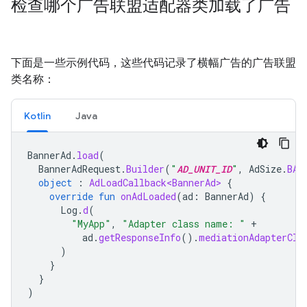
检查哪个广告联盟适配器类加载了广告
下面是一些示例代码，这些代码记录了横幅广告的广告联盟
类名称：
Kotlin
Java
BannerAd
.
load
(
BannerAdRequest
.
Builder
(
"
AD_UNIT_ID
"
,
AdSize
.
BAN
object
:
AdLoadCallback<BannerAd>
{
override
fun
onAdLoaded
(
ad
:
BannerAd
)
{
Log
.
d
(
"MyApp"
,
"Adapter class name: "
+
ad
.
getResponseInfo
().
mediationAdapterCla
)
}
}
)