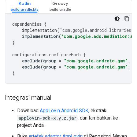
Kotlin
Groovy
dependencies
{
implementation
(
"com.google.android.libraries.a
implementation
(
"com.google.ads.mediation:ap
}
configurations
.
configureEach
{
exclude
(
group
=
"com.google.android.gms"
,
m
exclude
(
group
=
"com.google.android.gms"
,
m
}
Integrasi manual
Download
AppLovin Android SDK
, ekstrak
applovin-sdk-x.y.z.jar
, dan tambahkan ke
project Anda.
Buka
artefak adaptor AppLovin
di Repositori Maven