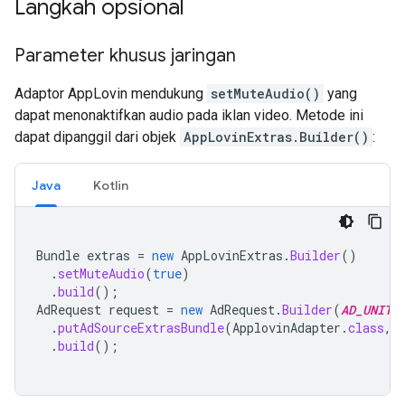
Langkah opsional
Parameter khusus jaringan
Adaptor AppLovin mendukung
setMuteAudio()
yang
dapat menonaktifkan audio pada iklan video. Metode ini
dapat dipanggil dari objek
AppLovinExtras.Builder()
:
Java
Kotlin
Bundle
extras
=
new
AppLovinExtras
.
Builder
()
.
setMuteAudio
(
true
)
.
build
();
AdRequest
request
=
new
AdRequest
.
Builder
(
AD_UNIT_
.
putAdSourceExtrasBundle
(
ApplovinAdapter
.
class
,
.
build
();