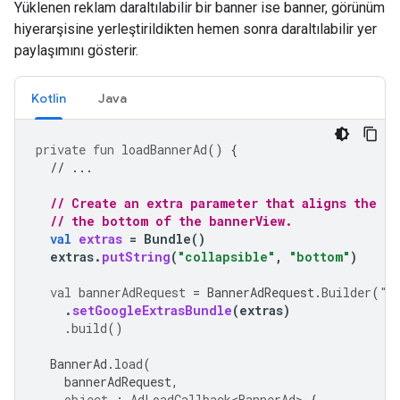
Yüklenen reklam daraltılabilir bir banner ise banner, görünüm
hiyerarşisine yerleştirildikten hemen sonra daraltılabilir yer
paylaşımını gösterir.
Kotlin
Java
private
fun
loadBannerAd
()
{
// ...
// Create an extra parameter that aligns the b
// the bottom of the bannerView.
val
extras
=
Bundle
()
extras
.
putString
(
"collapsible"
,
"bottom"
)
val
bannerAdRequest
=
BannerAdRequest
.
Builder
(
"
A
.
setGoogleExtrasBundle
(
extras
)
.
build
()
BannerAd
.
load
(
bannerAdRequest
,
object
:
AdLoadCallback<BannerAd>
{