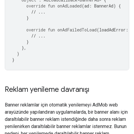
override
fun
onAdLoaded
(
ad
:
BannerAd
)
{
// ...
}
override
fun
onAdFailedToLoad
(
loadAdError
:
L
// ...
}
},
)
}
Reklam yenileme davranışı
Banner reklamlar için otomatik yenilemeyi AdMob web
arayüzünde yapılandıran uygulamalarda, bir banner alanı için
daraltılabilir banner reklam istendiğinde daha sonra reklam
yenilenirken daraltılabilir banner reklamlar istenmez. Bunun
nedeni, her yenilemede daraltılabilir banner reklam