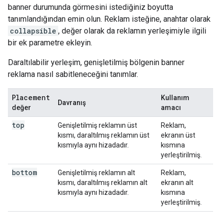
banner durumunda görmesini istediğiniz boyutta
tanımlandığından emin olun. Reklam isteğine, anahtar olarak
collapsible
, değer olarak da reklamın yerleşimiyle ilgili
bir ek parametre ekleyin.
Daraltılabilir yerleşim, genişletilmiş bölgenin banner
reklama nasıl sabitleneceğini tanımlar.
Placement
Kullanım
Davranış
değer
amacı
top
Genişletilmiş reklamın üst
Reklam,
kısmı, daraltılmış reklamın üst
ekranın üst
kısmıyla aynı hizadadır.
kısmına
yerleştirilmiş.
bottom
Genişletilmiş reklamın alt
Reklam,
kısmı, daraltılmış reklamın alt
ekranın alt
kısmıyla aynı hizadadır.
kısmına
yerleştirilmiş.