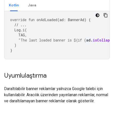
Kotlin
Java
override
fun
onAdLoaded
(
ad
:
BannerAd
)
{
// ...
Log
.
i
(
TAG
,
"The last loaded banner is 
${
if
(
ad
.
isCollaps
)
}
Uyumlulaştırma
Daraltılabilir banner reklamlar yalnızca Google talebi için
kullanılabilir. Aracılık üzerinden yayınlanan reklamlar, normal
ve daraltılamayan banner reklamlar olarak gösterilir.