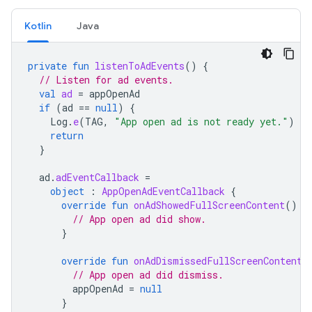
Kotlin
Java
private
fun
listenToAdEvents
()
{
// Listen for ad events.
val
ad
=
appOpenAd
if
(
ad
==
null
)
{
Log
.
e
(
TAG
,
"App open ad is not ready yet."
)
return
}
ad
.
adEventCallback
=
object
:
AppOpenAdEventCallback
{
override
fun
onAdShowedFullScreenContent
()
{
// App open ad did show.
}
override
fun
onAdDismissedFullScreenContent
(
// App open ad did dismiss.
appOpenAd
=
null
}