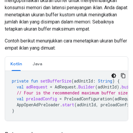
mengoptimalkan ukuran buffer untuk menyeimbangkan
konsumsi memori dan latensi penayangan iklan. Anda dapat
menetapkan ukuran buffer kustom untuk meningkatkan
jumlah iklan yang disimpan dalam memori. Sebaiknya
tetapkan ukuran buffer maksimum empat.
Contoh berikut menunjukkan cara menetapkan ukuran buffer
empat iklan yang dimuat:
Kotlin
Java
private
fun
setBufferSize
(
adUnitId
:
String
)
{
val
adRequest
=
AdRequest
.
Builder
(
adUnitId
).
buil
// Four is the recommended maximum buffer size.
val
preloadConfig
=
PreloadConfiguration
(
adReque
AppOpenAdPreloader
.
start
(
adUnitId
,
preloadConfig
}