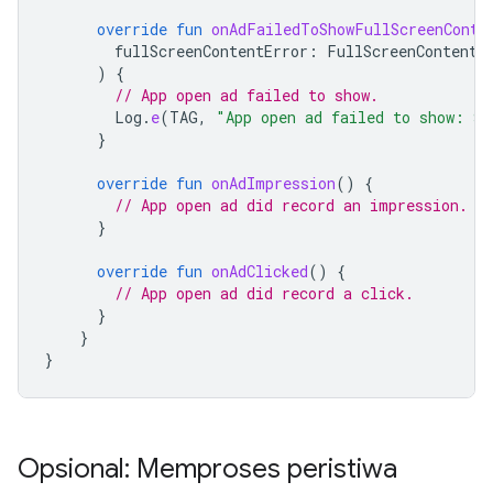
override
fun
onAdFailedToShowFullScreenConte
fullScreenContentError
:
FullScreenContentE
)
{
// App open ad failed to show.
Log
.
e
(
TAG
,
"App open ad failed to show: 
${
}
override
fun
onAdImpression
()
{
// App open ad did record an impression.
}
override
fun
onAdClicked
()
{
// App open ad did record a click.
}
}
}
Opsional: Memproses peristiwa