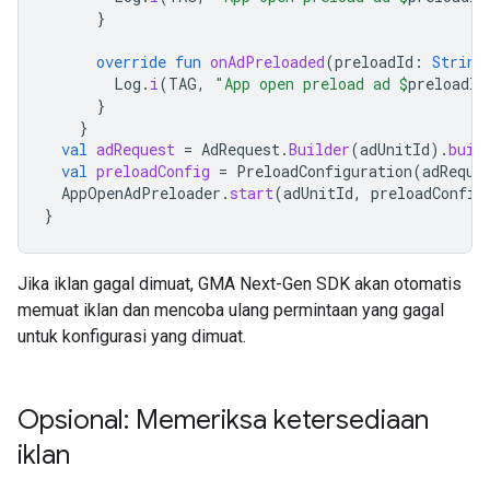
}
override
fun
onAdPreloaded
(
preloadId
:
String
Log
.
i
(
TAG
,
"App open preload ad 
$
preloadId
}
}
val
adRequest
=
AdRequest
.
Builder
(
adUnitId
).
buil
val
preloadConfig
=
PreloadConfiguration
(
adReque
AppOpenAdPreloader
.
start
(
adUnitId
,
preloadConfig
}
Jika iklan gagal dimuat,
GMA Next-Gen SDK
akan otomatis
memuat iklan dan mencoba ulang permintaan yang gagal
untuk konfigurasi yang dimuat.
Opsional: Memeriksa ketersediaan
iklan