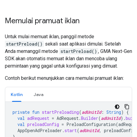
Memulai pramuat iklan
Untuk mulai memuat iklan, panggil metode
startPreload()
sekali saat aplikasi dimulai. Setelah
Anda memanggil metode
startPreload()
,
GMA Next-Gen
SDK
akan otomatis memuat iklan dan mencoba ulang
permintaan yang gagal untuk konfigurasi yang dimuat.
Contoh berikut menunjukkan cara memulai pramuat iklan:
Kotlin
Java
private
fun
startPreloading
(
adUnitId
:
String
)
{
val
adRequest
=
AdRequest
.
Builder
(
adUnitId
).
buil
val
preloadConfig
=
PreloadConfiguration
(
adReque
AppOpenAdPreloader
.
start
(
adUnitId
,
preloadConfig
}