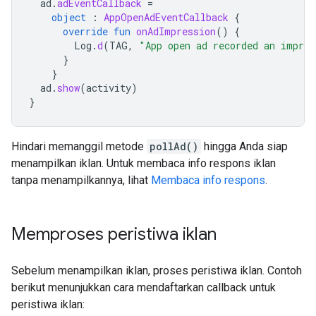
ad
.
adEventCallback
=
object
:
AppOpenAdEventCallback
{
override
fun
onAdImpression
()
{
Log
.
d
(
TAG
,
"App open ad recorded an impres
}
}
ad
.
show
(
activity
)
}
Hindari memanggil metode
pollAd()
hingga Anda siap
menampilkan iklan. Untuk membaca info respons iklan
tanpa menampilkannya, lihat
Membaca info respons
.
Memproses peristiwa iklan
Sebelum menampilkan iklan, proses peristiwa iklan. Contoh
berikut menunjukkan cara mendaftarkan callback untuk
peristiwa iklan: