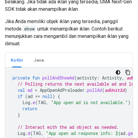
belakang. Jika tidak ada iklan yang tersedia,
GMA Next-Gen
SDK
tidak akan menampilkan iklan.
Jika Anda memiliki objek iklan yang tersedia, panggil
metode
show
untuk menampilkan iklan. Contoh berikut
menunjukkan cara mengambil dan menampilkan iklan yang
dimuat:
Kotlin
Java
private
fun
pollAndShowAd
(
activity
:
Activity
,
adUn
// Polling returns the next available ad and loa
val
ad
=
AppOpenAdPreloader
.
pollAd
(
adUnitId
)
if
(
ad
==
null
)
{
Log
.
e
(
TAG
,
"App open ad is not available."
)
return
}
// Interact with the ad object as needed.
Log
.
d
(
TAG
,
"App open ad response info: 
${
ad
.
getR