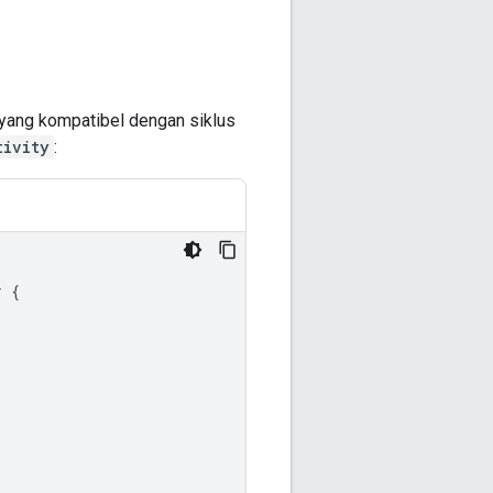
 yang kompatibel dengan siklus
tivity
:
r
{