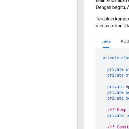
Iklan Anda akan
Dengan begitu, 
Terapkan kompon
menampilkan ikl
Java
Kotl
private
cla
private
s
private
s
private
A
private
b
private
b
/** Keep 
private
l
/** Const