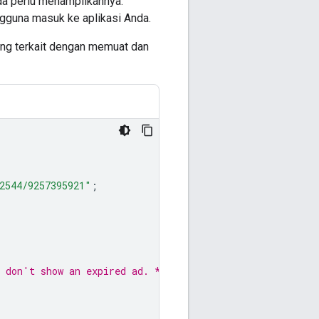
da perlu menampilkannya.
ngguna masuk ke aplikasi Anda.
ng terkait dengan memuat dan
2544/9257395921"
;
u don't show an expired ad. */