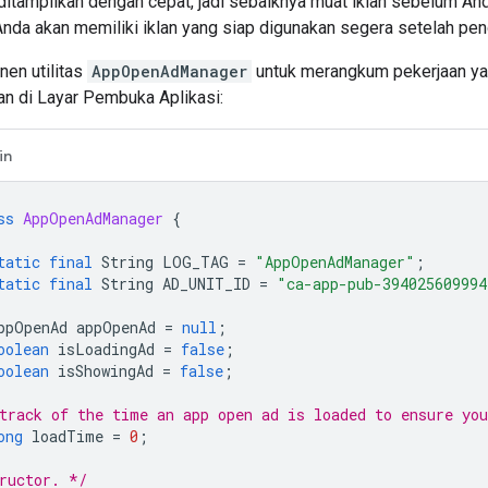
 ditampilkan dengan cepat, jadi sebaiknya muat iklan sebelum An
Anda akan memiliki iklan yang siap digunakan segera setelah pe
en utilitas
AppOpenAdManager
untuk merangkum pekerjaan ya
an di Layar Pembuka Aplikasi:
in
ss
AppOpenAdManager
{
tatic
final
String
LOG_TAG
=
"AppOpenAdManager"
;
tatic
final
String
AD_UNIT_ID
=
"ca-app-pub-394025609994
ppOpenAd
appOpenAd
=
null
;
oolean
isLoadingAd
=
false
;
oolean
isShowingAd
=
false
;
track of the time an app open ad is loaded to ensure yo
ong
loadTime
=
0
;
ructor. */