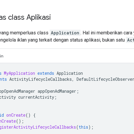
 class Aplikasi
 yang memperluas class
Application
. Hal ini memberikan cara
gelola iklan yang terkait dengan status aplikasi, bukan satu
Ac
in
s
MyApplication
extends
Application
nts
ActivityLifecycleCallbacks
,
DefaultLifecycleObserve
ppOpenAdManager
appOpenAdManager
;
ctivity
currentActivity
;
id
onCreate
()
{
nCreate
();
gisterActivityLifecycleCallbacks
(
this
);