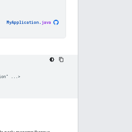
MyApplication
.
java
ion"
...>
