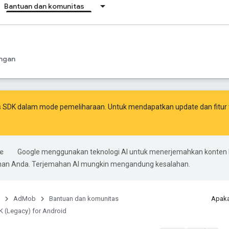
Bantuan dan komunitas
ngan
s SDK dalam mode pemeliharaan. Untuk mendapatkan update dan fitur 
Google menggunakan teknologi AI untuk menerjemahkan konten 
ihan Anda. Terjemahan AI mungkin mengandung kesalahan.
AdMob
Bantuan dan komunitas
Apaka
 (Legacy) for Android