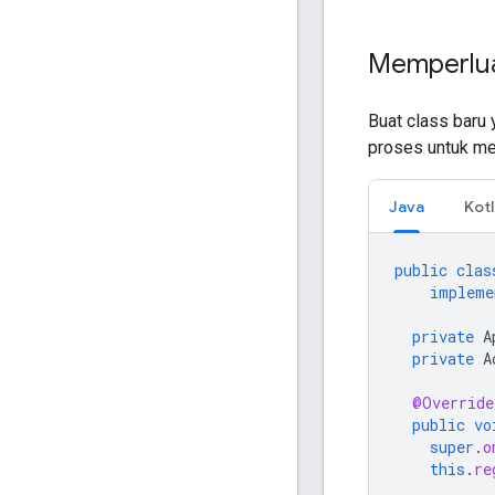
Memperluas
Buat class baru
proses untuk men
Java
Kotl
public
clas
impleme
private
A
private
A
@Override
public
vo
super
.
o
this
.
re