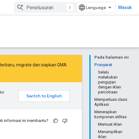
/
Masuk
Pada halaman ini
terbaru,
migrate
dan
siapkan GMA
Prasyarat
Selalu
melakukan
pengujian
dengan iklan
ke
percobaan
Memperluas class
Aplikasi
Menerapkan
komponen utilitas
h informasi ini membantu?
Memuat iklan
Menampilkan
iklan