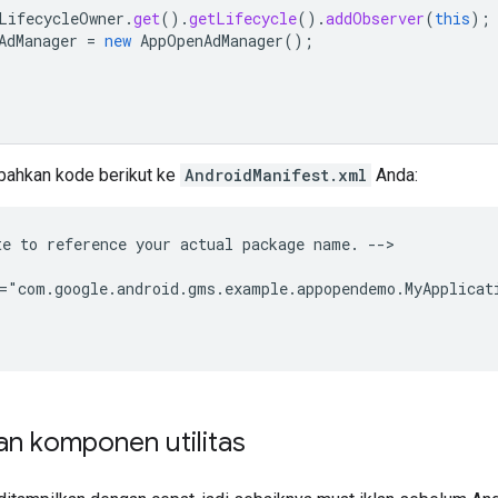
LifecycleOwner
.
get
().
getLifecycle
().
addObserver
(
this
);
AdManager
=
new
AppOpenAdManager
();
mbahkan kode berikut ke
AndroidManifest.xml
Anda:
te
to
reference
your
actual
package
name.
-->

="com.google.android.gms.example.appopendemo.MyApplicat
n komponen utilitas