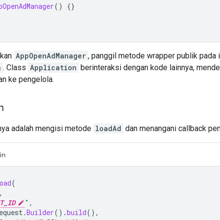
pOpenAdManager
()
{}
akan
AppOpenAdManager
, panggil metode wrapper publik pada 
n
. Class
Application
berinteraksi dengan kode lainnya, mend
an ke pengelola.
n
nya adalah mengisi metode
loadAd
dan menangani callback pem
in
oad
(
,
T_ID
"
,
equest
.
Builder
().
build
(),