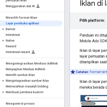
Iklan di
pemuatan iklan
Menggunakan alat AI
Memilih format iklan
Pilih platform:
Layar pembuka aplikasi
Banner
Panduan ini dit
Interstisial
Mobile Ads SDK
Native
Reward
Iklan di layar p
Interstisial reward
layar pemuatan a
ditampilkan saat
Mengintegrasikan Mediasi Ad
Mob
Menyiapkan Mediasi Ad
Mob
Catatan:
Format tert
Memilih sumber iklan
Mengintegrasikan sumber iklan
Iklan di layar 
Memecahkan masalah bidding
mereka berada di
Membuat peristiwa kustom
Mengontrol privasi