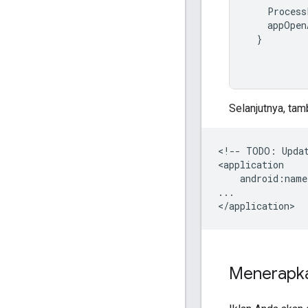
Process
appOpen
}
Selanjutnya, ta
<!--
TODO:
Upda
android:name
...

Menerapka