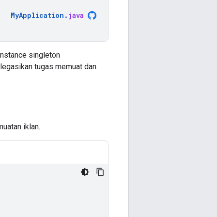
MyApplication
.
java
instance singleton
elegasikan tugas memuat dan
uatan iklan.