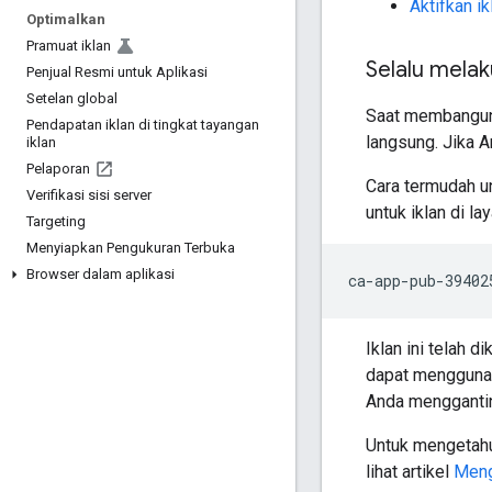
Aktifkan i
Optimalkan
Pramuat iklan
Selalu mela
Penjual Resmi untuk Aplikasi
Setelan global
Saat membangun 
Pendapatan iklan di tingkat tayangan
langsung. Jika 
iklan
Pelaporan
Cara termudah u
Verifikasi sisi server
untuk iklan di la
Targeting
Menyiapkan Pengukuran Terbuka
Browser dalam aplikasi
Iklan ini telah 
dapat menggunak
Anda menggantin
Untuk mengetahu
lihat artikel
Meng