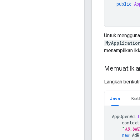
public
Ap
Untuk menggun
MyApplicatio
menampilkan ikl
Memuat ikla
Langkah berikut
Java
Kotl
AppOpenAd
.
l
context
"
AD_UNI
new
AdR