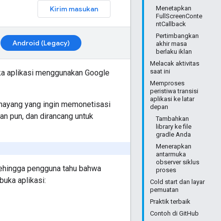
Kirim masukan
Menetapkan
FullScreenConte
ntCallback
Pertimbangkan
Android (Legacy)
akhir masa
berlaku iklan
Melacak aktivitas
saat ini
uka aplikasi menggunakan
Google
Memproses
peristiwa transisi
aplikasi ke latar
penayang yang ingin memonetisasi
depan
pan pun, dan dirancang untuk
Tambahkan
library ke file
gradle Anda
Menerapkan
antarmuka
observer siklus
 sehingga pengguna tahu bahwa
proses
buka aplikasi:
Cold start dan layar
pemuatan
Praktik terbaik
Contoh di GitHub