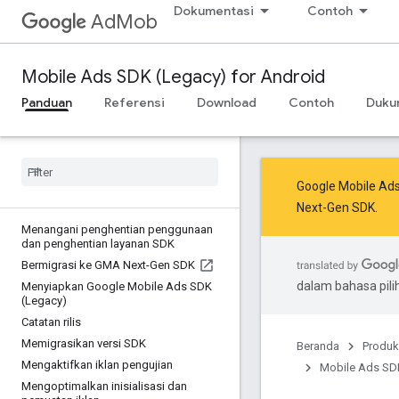
Dokumentasi
Contoh
AdMob
Mobile Ads SDK (Legacy) for Android
Panduan
Referensi
Download
Contoh
Duku
Google Mobile Ad
Next-Gen SDK
.
Menangani penghentian penggunaan
dan penghentian layanan SDK
Bermigrasi ke GMA Next-Gen SDK
dalam bahasa pil
Menyiapkan Google Mobile Ads SDK
(Legacy)
Catatan rilis
Memigrasikan versi SDK
Beranda
Produk
Mengaktifkan iklan pengujian
Mobile Ads SDK
Mengoptimalkan inisialisasi dan