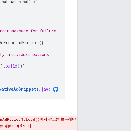
veAd
nativeAd
)
{}
rror message for failure
AdError
adError
)
{}
fy individual options
().
build
())
NativeAdSnippets
.
java
nAdFailedToLoad()
에서 광고를 로드해야
를 제한해야 합니다.