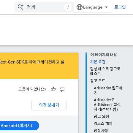
/
로그인
이 페이지의 내용
Next-Gen SDK로 마이그레이션
하고
설
기본 요건
항상 테스트 광고로
테스트
광고 로드
AdLoader 빌드하
도움이 되었나요?
기
AdLoader로
의견 보내기
AdListener 설정
하기(선택사항)
광고 요청
리소스 해제
Android (레거시)
권장사항