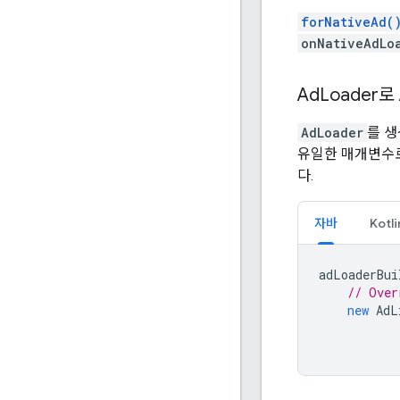
forNativeAd(
onNativeAdLo
Ad
Loader로
AdLoader
를 
유일한 매개변수로
다.
자바
Kotli
adLoaderBui
// Over
new
AdL