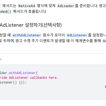
)
메서드는
NativeAd
형식에 맞게
AdLoader
를 준비합니다. 광
aded()
메서드가 호출됩니다.
 Ad
Listener 설정하기(선택사항)
생성할 때
withAdListener
함수가 로더의
AdListener
를 설정합니
 취하며, 광고 수명 주기 이벤트가 발생할 때 이 매개변수를 통해
A
n
lder
.
withAdListener
(
ride AdListener callbacks here.
istener
()
{});