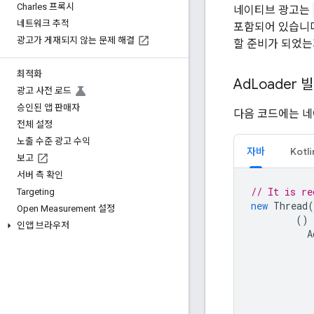
Charles 프록시
네이티브 광고는
네트워크 추적
포함되어 있습니
광고가 게재되지 않는 문제 해결
할 준비가 되었는
최적화
Ad
Loader
광고 사전 로드
승인된 앱 판매자
다음 코드에는 네
전체 설정
노출 수준 광고 수익
자바
Kotli
보고
서버 측 확인
// It is re
Targeting
new
Thread
(
Open Measurement 설정
()
인앱 브라우저
A