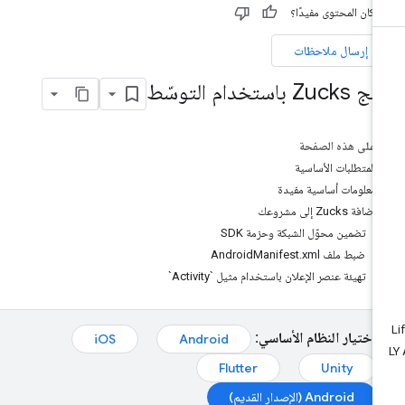
 كان المحتوى مفيدًا؟
إرسال ملاحظات
Zuck باستخدام التوسّط
على هذه الصفحة
المتطلبات الأساسية
معلومات أساسية مفيدة
إضافة Zucks إلى مشروعك
تضمين محوّل الشبكة وحزمة SDK
ضبط ملف AndroidManifest.xml
تهيئة عنصر الإعلان باستخدام مثيل `Activity`
اختيار النظام الأساسي:
iOS
Android
Flutter
Unity
Android (الإصدار القديم)