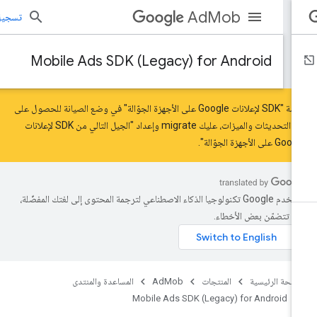
AdMob
تسجيل الد
Mobile Ads SDK (Legacy) for Android
حزمة "SDK لإعلانات Google على الأجهزة الجوّالة" في وضع الصيانة للحصول على
ر التحديثات والميزات، عليك
migrate
و
إعداد "الجيل التالي من SDK لإعلانات
 على الأجهزة الجوّالة"
.
تستخدم Google تكنولوجيا الذكاء الاصطناعي لترجمة المحتوى إلى لغتك المفضّلة،
د تتضمّن بعض الأخطاء.
صفحة الرئيسية
المنتجات
AdMob
المساعدة والمنتدى
Mobile Ads SDK (Legacy) for Android