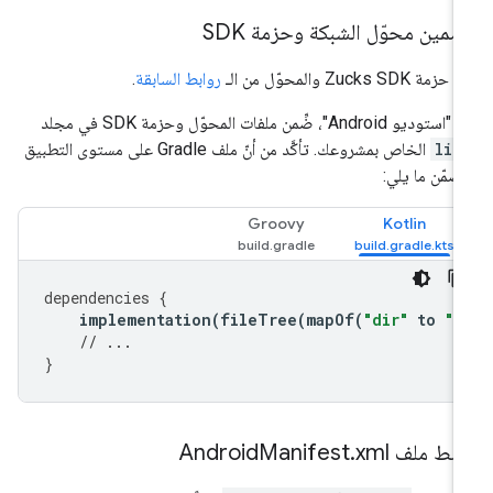
مين محوّل الشبكة وحزمة SDK
 حزمة Zucks SDK والمحوّل من الـ
روابط السابقة
.
توديو Android"، ضِّمن ملفات المحوّل وحزمة SDK في مجلد
lib
الخاص بمشروعك. تأكَّد من أنّ ملف Gradle على مستوى التطبيق
ضمّن ما يلي:
Groovy
Kotlin
dependencies
{
implementation
(
fileTree
(
mapOf
(
"dir"
to
"l
// ...
}
ط ملف Android
xml
.
Manifest