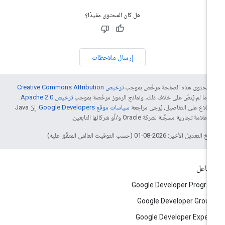
هل كان المحتوى مفيدًا؟
إرسال ملاحظات
ّ محتوى هذه الصفحة مرخّص بموجب
ترخيص Creative Commons Attribution
4‏
ما لم يُنصّ على خلاف ذلك، ونماذج الرموز مرخّصة بموجب
ترخيص Apache 2.0‏
.
اطّلاع على التفاصيل، يُرجى مراجعة
سياسات موقع Google Developers‏
. إنّ Java
لامة تجارية مسجَّلة لشركة Oracle و/أو شركائها التابعين.
التعديل الأخير: 2026-08-01 (حسب التوقيت العالمي المتفَّق عليه)
تفاعل
Google Developer Progr
Google Developer Grou
Google Developer Exper