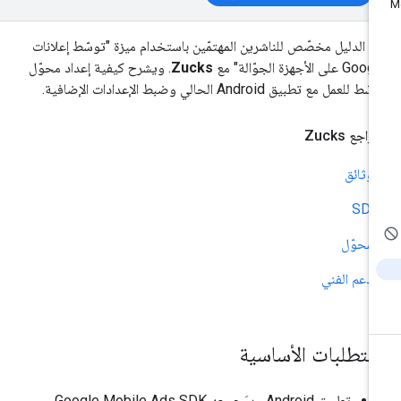
ا الدليل مخصّص للناشرين المهتمّين باستخدام ميزة "توسّط إعلانات
G على الأجهزة الجوّالة" مع
Zucks
. ويشرح كيفية إعداد محوّل
ط للعمل مع تطبيق Android الحالي وضبط الإعدادات الإضافية.
مراجع Zucks
الوثائق
SDK
المحوّل
الدعم الفني
لمتطلبات الأساسية
تطبيق Android مدمَج معه
Google Mobile Ads SDK