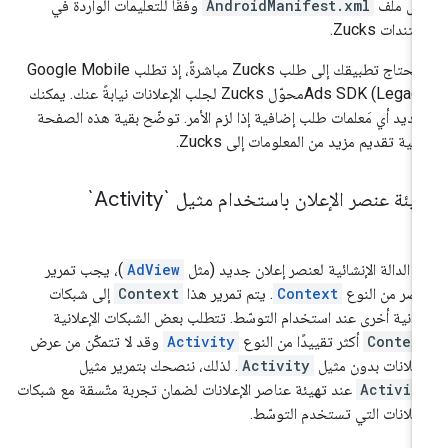
ِّل ملف
AndroidManifest.xml
وفقًا للتعليمات الواردة في
تندات Zucks.
يحتاج تطبيقك إلى طلب Zucks مباشرةً، إذ تطلب
Google Mobile
Ads SDK (Legacy
محوّل Zucks لجلب الإعلانات نيابةً عنك. يمكنك
ديد أي مَعلمات طلب إضافية إذا لزم الأمر. توضّح بقية هذه الصفحة
فية تقديم مزيد من المعلومات إلى Zucks.
يئة عنصر الإعلان باستخدام مثيل `Activity`
 الدالة الإنشائية لعنصر إعلان جديد (مثل
AdView
)، يجب تمرير
صر من النوع
Context
. يتم تمرير هذا
Context
إلى شبكات
لانية أخرى عند استخدام التوسّط. تتطلب بعض الشبكات الإعلانية
Contex
أكثر تقييدًا من النوع
Activity
وقد لا تتمكّن من عرض
إعلانات بدون مثيل
Activity
. لذلك، ننصحك بتمرير مثيل
Activit
عند تهيئة عناصر الإعلانات لضمان تجربة متّسقة مع شبكات
إعلانات التي تستخدم التوسّط.