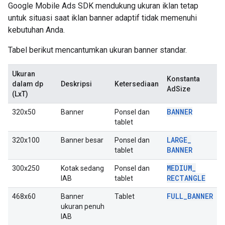
Google Mobile Ads SDK
mendukung ukuran iklan tetap
untuk situasi saat iklan banner adaptif tidak memenuhi
kebutuhan Anda.
Tabel berikut mencantumkan ukuran banner standar.
Ukuran
Konstanta
dalam dp
Deskripsi
Ketersediaan
AdSize
(LxT)
BANNER
320x50
Banner
Ponsel dan
tablet
LARGE
_
320x100
Banner besar
Ponsel dan
BANNER
tablet
MEDIUM
_
300x250
Kotak sedang
Ponsel dan
RECTANGLE
IAB
tablet
FULL
_
BANNER
468x60
Banner
Tablet
ukuran penuh
IAB