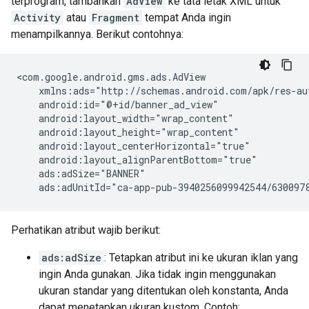
terprogram, tambahkan
AdView
ke tata letak XML untuk
Activity
atau
Fragment
tempat Anda ingin
menampilkannya. Berikut contohnya:
ads:adUnitId="ca-app-pub-3940256099942544/630097
Perhatikan atribut wajib berikut:
ads:adSize
: Tetapkan atribut ini ke ukuran iklan yang
ingin Anda gunakan. Jika tidak ingin menggunakan
ukuran standar yang ditentukan oleh konstanta, Anda
dapat menetapkan ukuran kustom. Contoh: