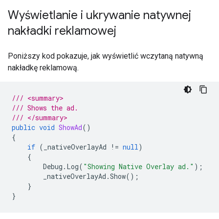
Wyświetlanie i ukrywanie natywnej
nakładki reklamowej
Poniższy kod pokazuje, jak wyświetlić wczytaną natywną
nakładkę reklamową.
/// <summary>
/// Shows the ad.
/// </summary>
public
void
ShowAd
()
{
if
(
_nativeOverlayAd
!=
null
)
{
Debug
.
Log
(
"Showing Native Overlay ad."
);
_nativeOverlayAd
.
Show
();
}
}