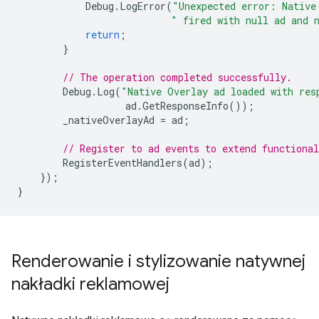
Debug
.
LogError
(
"Unexpected error: Native
" fired with null ad and 
return
;
}
// The operation completed successfully.
Debug
.
Log
(
"Native Overlay ad loaded with res
ad
.
GetResponseInfo
());
_nativeOverlayAd
=
ad
;
// Register to ad events to extend functional
RegisterEventHandlers
(
ad
);
});
}
Renderowanie i stylizowanie natywnej
nakładki reklamowej