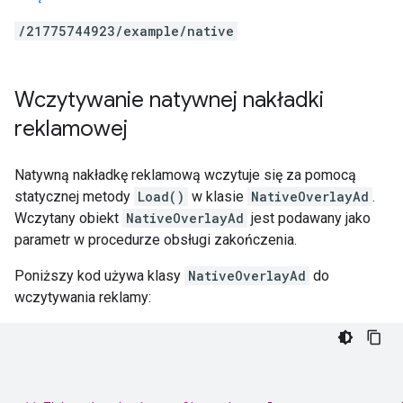
/21775744923/example/native
Wczytywanie natywnej nakładki
reklamowej
Natywną nakładkę reklamową wczytuje się za pomocą
statycznej metody
Load()
w klasie
NativeOverlayAd
.
Wczytany obiekt
NativeOverlayAd
jest podawany jako
parametr w procedurze obsługi zakończenia.
Poniższy kod używa klasy
NativeOverlayAd
do
wczytywania reklamy: