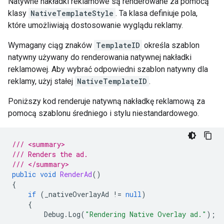
Natywne nakładki reklamowe są renderowane za pomocą
klasy
NativeTemplateStyle
. Ta klasa definiuje pola,
które umożliwiają dostosowanie wyglądu reklamy.
Wymagany ciąg znaków
TemplateID
określa szablon
natywny używany do renderowania natywnej nakładki
reklamowej. Aby wybrać odpowiedni szablon natywny dla
reklamy, użyj stałej
NativeTemplateID
.
Poniższy kod renderuje natywną nakładkę reklamową za
pomocą szablonu średniego i stylu niestandardowego.
/// <summary>
/// Renders the ad.
/// </summary>
public
void
RenderAd
()
{
if
(
_nativeOverlayAd
!=
null
)
{
Debug
.
Log
(
"Rendering Native Overlay ad."
);