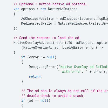
// Optional: Define native ad options.
var
options
=
new
NativeAdOptions
{
AdChoicesPosition
=
AdChoicesPlacement
.
TopRi
MediaAspectRatio
=
NativeMediaAspectRatio
.
Any
};
// Send the request to load the ad.
NativeOverlayAd
.
Load
(
_adUnitId
,
adRequest
,
optio
(
NativeOverlayAd
ad
,
LoadAdError
error
)
=
{
if
(
error
!=
null
)
{
Debug
.
LogError
(
"Native Overlay ad failed
" with error: "
+
error
);
return
;
}
// The ad should always be non-null if the e
// double-check to avoid a crash.
if
(
ad
==
null
)
{