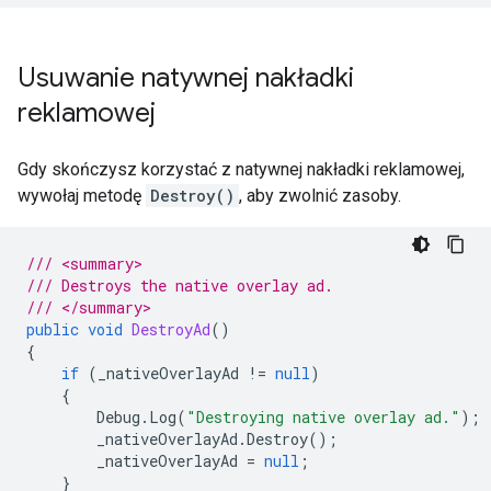
Usuwanie natywnej nakładki
reklamowej
Gdy skończysz korzystać z natywnej nakładki reklamowej,
wywołaj metodę
Destroy()
, aby zwolnić zasoby.
/// <summary>
/// Destroys the native overlay ad.
/// </summary>
public
void
DestroyAd
()
{
if
(
_nativeOverlayAd
!=
null
)
{
Debug
.
Log
(
"Destroying native overlay ad."
);
_nativeOverlayAd
.
Destroy
();
_nativeOverlayAd
=
null
;
}