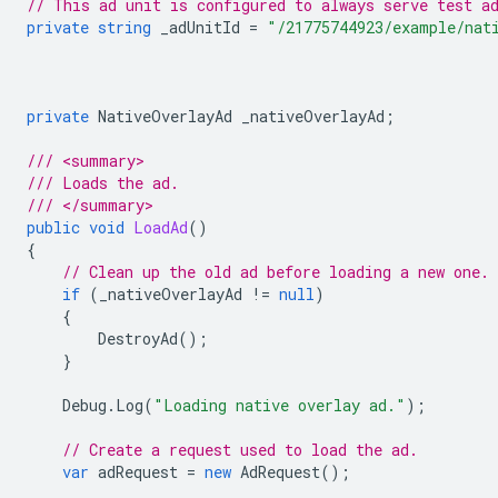
// This ad unit is configured to always serve test a
private
string
_adUnitId
=
"/21775744923/example/nat
private
NativeOverlayAd
_nativeOverlayAd
;
/// <summary>
/// Loads the ad.
/// </summary>
public
void
LoadAd
()
{
// Clean up the old ad before loading a new one.
if
(
_nativeOverlayAd
!=
null
)
{
DestroyAd
();
}
Debug
.
Log
(
"Loading native overlay ad."
);
// Create a request used to load the ad.
var
adRequest
=
new
AdRequest
();