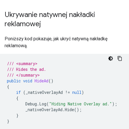
Ukrywanie natywnej nakładki
reklamowej
Poniższy kod pokazuje, jak ukryć natywną nakładkę
reklamową.
/// <summary>
/// Hides the ad.
/// </summary>
public
void
HideAd
()
{
if
(
_nativeOverlayAd
!=
null
)
{
Debug
.
Log
(
"Hiding Native Overlay ad."
);
_nativeOverlayAd
.
Hide
();
}
}