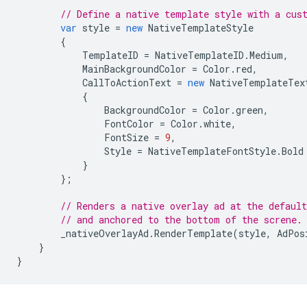
// Define a native template style with a cus
var
style
=
new
NativeTemplateStyle
{
TemplateID
=
NativeTemplateID
.
Medium
,
MainBackgroundColor
=
Color
.
red
,
CallToActionText
=
new
NativeTemplateTex
{
BackgroundColor
=
Color
.
green
,
FontColor
=
Color
.
white
,
FontSize
=
9
,
Style
=
NativeTemplateFontStyle
.
Bold
}
};
// Renders a native overlay ad at the default
// and anchored to the bottom of the screne.
_nativeOverlayAd
.
RenderTemplate
(
style
,
AdPos
}
}