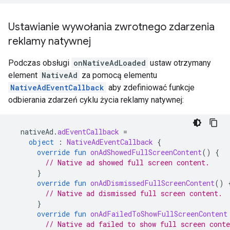
Ustawianie wywołania zwrotnego zdarzenia
reklamy natywnej
Podczas obsługi
onNativeAdLoaded
ustaw otrzymany
element
NativeAd
za pomocą elementu
NativeAdEventCallback
aby zdefiniować funkcje
odbierania zdarzeń cyklu życia reklamy natywnej:
nativeAd
.
adEventCallback
=
object
:
NativeAdEventCallback
{
override
fun
onAdShowedFullScreenContent
()
{
// Native ad showed full screen content.
}
override
fun
onAdDismissedFullScreenContent
()
// Native ad dismissed full screen content.
}
override
fun
onAdFailedToShowFullScreenContent
// Native ad failed to show full screen conte