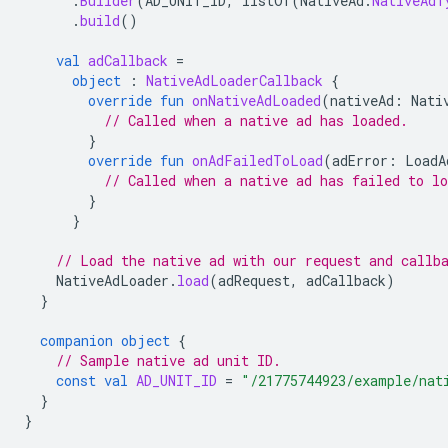
.
Builder
(
AD_UNIT_ID
,
listOf
(
NativeAd
.
NativeAdT
.
build
()
val
adCallback
=
object
:
NativeAdLoaderCallback
{
override
fun
onNativeAdLoaded
(
nativeAd
:
Nati
// Called when a native ad has loaded.
}
override
fun
onAdFailedToLoad
(
adError
:
LoadA
// Called when a native ad has failed to lo
}
}
// Load the native ad with our request and callb
NativeAdLoader
.
load
(
adRequest
,
adCallback
)
}
companion
object
{
// Sample native ad unit ID.
const
val
AD_UNIT_ID
=
"/21775744923/example/nat
}
}