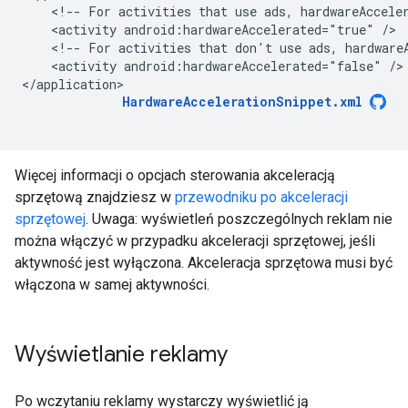
<!--
For
activities
that
use
ads,
hardwareAccele
<activity
android:hardwareAccelerated="true"
<!--
For
activities
that
don't
use
ads,
hardware
<activity
android:hardwareAccelerated="false"
/>

HardwareAccelerationSnippet.xml
Więcej informacji o opcjach sterowania akceleracją
sprzętową znajdziesz w
przewodniku po akceleracji
sprzętowej
. Uwaga: wyświetleń poszczególnych reklam nie
można włączyć w przypadku akceleracji sprzętowej, jeśli
aktywność jest wyłączona. Akceleracja sprzętowa musi być
włączona w samej aktywności.
Wyświetlanie reklamy
Po wczytaniu reklamy wystarczy wyświetlić ją