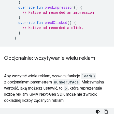
}
override
fun
onAdImpression
()
{
// Native ad recorded an impression.
}
override
fun
onAdClicked
()
{
// Native ad recorded a click.
}
}
Opcjonalnie: wczytywanie wielu reklam
Aby wczytać wiele reklam, wywołaj funkcję
load()
z opcjonalnym parametrem
numberOfAds
. Maksymalna
wartość, jaką możesz ustawić, to
5
, która reprezentuje
liczbę reklam.
GMA Next-Gen SDK
może nie zwrócić
dokładnej liczby żądanych reklam.