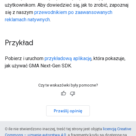
użytkownikom. Aby dowiedzieć się, jak to zrobić, zapoznaj
się z naszym
przewodnikiem po zaawansowanych
reklamach natywnych
.
Przykład
Pobierz i uruchom
przykładową aplikację
, która pokazuje,
jak używać
GMA Next-Gen SDK
.
Czy te wskazówki były pomocne?
Prześlij opinię
O ile nie stwierdzono inaczej, treść tej strony jest objęta
licencją Creative
Commons – uznanie autorstwa 4.0
, a fragmenty kodu są dostępne na