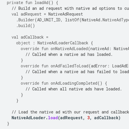
private
fun
loadAd
()
{
// Build an ad request with native ad options to c
val
adRequest
=
NativeAdRequest
.
Builder
(
AD_UNIT_ID
,
listOf
(
NativeAd
.
NativeAdTyp
.
build
()
val
adCallback
=
object
:
NativeAdLoaderCallback
{
override
fun
onNativeAdLoaded
(
nativeAd
:
Native
// Called when a native ad has loaded.
}
override
fun
onAdFailedToLoad
(
adError
:
LoadAdE
// Called when a native ad has failed to load
}
override
fun
onAdLoadingCompleted
()
{
// Called when all native ads have loaded.
}
}
// Load the native ad with our request and callbac
NativeAdLoader
.
load
(
adRequest
,
3
,
adCallback
)
}