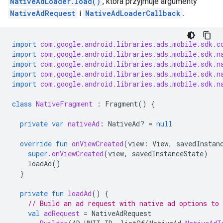
NativeAdLoader.load()
, która przyjmuje argumenty
NativeAdRequest
i
NativeAdLoaderCallback
.
import
com.google.android.libraries.ads.mobile.sdk.c
import
com.google.android.libraries.ads.mobile.sdk.n
import
com.google.android.libraries.ads.mobile.sdk.n
import
com.google.android.libraries.ads.mobile.sdk.n
import
com.google.android.libraries.ads.mobile.sdk.n
class
NativeFragment
:
Fragment
()
{
private
var
nativeAd
:
NativeAd? 
=
null
override
fun
onViewCreated
(
view
:
View
,
savedInstan
super
.
onViewCreated
(
view
,
savedInstanceState
)
loadAd
()
}
private
fun
loadAd
()
{
// Build an ad request with native ad options to
val
adRequest
=
NativeAdRequest