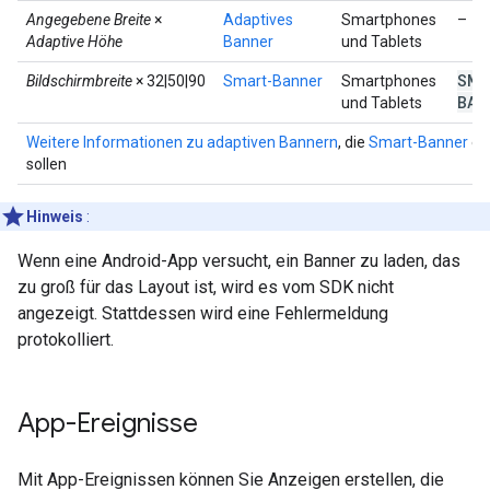
Angegebene Breite
×
Adaptives
Smartphones
–
Adaptive Höhe
Banner
und Tablets
SMA
Bildschirmbreite
× 32|50|90
Smart-Banner
Smartphones
BAN
und Tablets
Weitere Informationen zu adaptiven Bannern
, die
Smart-Banner
er
sollen
Hinweis
:
Wenn eine Android-App versucht, ein Banner zu laden, das
zu groß für das Layout ist, wird es vom SDK nicht
angezeigt. Stattdessen wird eine Fehlermeldung
protokolliert.
App-Ereignisse
Mit App-Ereignissen können Sie Anzeigen erstellen, die