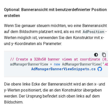
Optional: Banneransicht mit benutzerdefinierter Position
erstellen
Wenn Sie genauer steuern möchten, wo eine Banneransicht
auf dem Bildschirm platziert wird, als es mit
AdPosition
-
Werten möglich ist, verwenden Sie den Konstruktor mit x-
und y-Koordinaten als Parameter:
// Create a 320x50 banner views at coordinate (0,5
adManagerBannerView
=
new
AdManagerBannerView
(
"
AD_
AdManagerBannerViewSnippets
.
cs
Die obere linke Ecke der Banneransicht wird an den x- und
y-Werten positioniert, die an den Konstruktor übergeben
werden. Der Ursprung befindet sich oben links auf dem
Bildschirm.