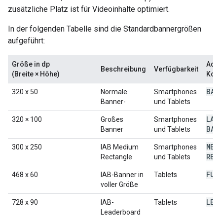
zusätzliche Platz ist für Videoinhalte optimiert.
In der folgenden Tabelle sind die Standardbannergrößen
aufgeführt:
Größe in dp
AdS
Beschreibung
Verfügbarkeit
(Breite × Höhe)
Kons
BAN
320 x 50
Normale
Smartphones
Banner-
und Tablets
LAR
320 × 100
Großes
Smartphones
BAN
Banner
und Tablets
MED
300 x 250
IAB Medium
Smartphones
REC
Rectangle
und Tablets
FUL
468 x 60
IAB-Banner in
Tablets
voller Größe
LEA
728 x 90
IAB-
Tablets
Leaderboard