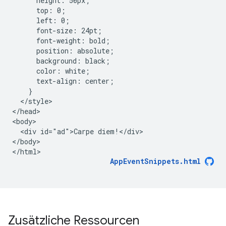
      height: 50px;

      top: 0;

      left: 0;

      font-size: 24pt;

      font-weight: bold;

      position: absolute;

      background: black;

      color: white;

      text-align: center;

    }

  </style>

</head>

<body>

  <div id="ad">Carpe diem!</div>

</body>

AppEventSnippets.html
Zusätzliche Ressourcen