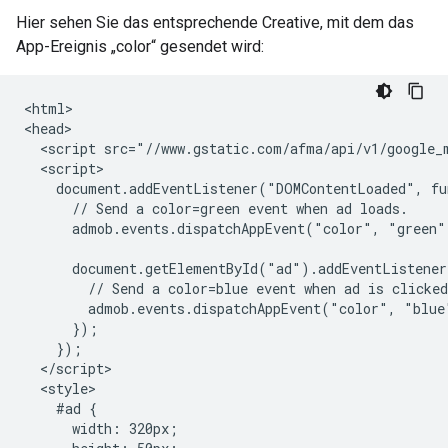
Hier sehen Sie das entsprechende Creative, mit dem das
App-Ereignis „color“ gesendet wird:
<html>

<head>

  <script src="//www.gstatic.com/afma/api/v1/google_m
  <script>

    document.addEventListener("DOMContentLoaded", fu
      // Send a color=green event when ad loads.

      admob.events.dispatchAppEvent("color", "green")
      document.getElementById("ad").addEventListener
        // Send a color=blue event when ad is clicked
        admob.events.dispatchAppEvent("color", "blue"
      });

    });

  </script>

  <style>

    #ad {

      width: 320px;
