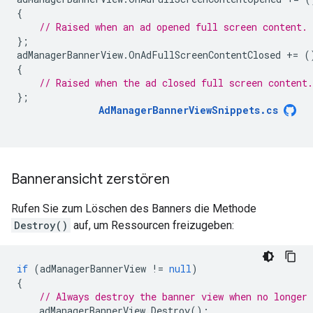
{
// Raised when an ad opened full screen content.
};
adManagerBannerView
.
OnAdFullScreenContentClosed
+=
(
{
// Raised when the ad closed full screen content.
};
AdManagerBannerViewSnippets
.
cs
Banneransicht zerstören
Rufen Sie zum Löschen des Banners die Methode
Destroy()
auf, um Ressourcen freizugeben:
if
(
adManagerBannerView
!=
null
)
{
// Always destroy the banner view when no longer 
adManagerBannerView
.
Destroy
();