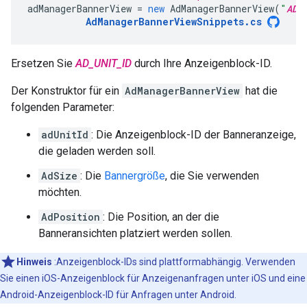
adManagerBannerView
=
new
AdManagerBannerView
(
"
AD_
AdManagerBannerViewSnippets
.
cs
Ersetzen Sie
AD_UNIT_ID
durch Ihre Anzeigenblock-ID.
Der Konstruktor für ein
AdManagerBannerView
hat die
folgenden Parameter:
adUnitId
: Die Anzeigenblock-ID der Banneranzeige,
die geladen werden soll.
AdSize
: Die
Bannergröße
, die Sie verwenden
möchten.
AdPosition
: Die Position, an der die
Banneransichten platziert werden sollen.
Hinweis
:Anzeigenblock-IDs sind plattformabhängig. Verwenden
Sie einen iOS-Anzeigenblock für Anzeigenanfragen unter iOS und eine
Android-Anzeigenblock-ID für Anfragen unter Android.