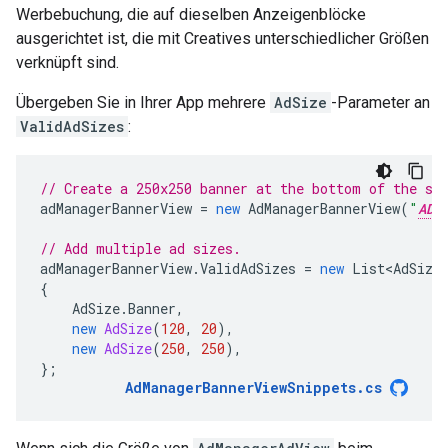
Werbebuchung, die auf dieselben Anzeigenblöcke
ausgerichtet ist, die mit Creatives unterschiedlicher Größen
verknüpft sind.
Übergeben Sie in Ihrer App mehrere
AdSize
-Parameter an
ValidAdSizes
:
// Create a 250x250 banner at the bottom of the sc
adManagerBannerView
=
new
AdManagerBannerView
(
"
AD_
// Add multiple ad sizes.
adManagerBannerView
.
ValidAdSizes
=
new
List<AdSize
{
AdSize
.
Banner
,
new
AdSize
(
120
,
20
),
new
AdSize
(
250
,
250
),
};
AdManagerBannerViewSnippets
.
cs