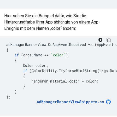
Hier sehen Sie ein Beispiel dafür, wie Sie die
Hintergrundfarbe Ihrer App abhängig von einem App-
Ereignis mit dem Namen „color“ ändern:
adManagerBannerView
.
OnAppEventReceived
+=
(
AppEvent
{
if
(
args
.
Name
==
"color"
)
{
Color
color
;
if
(
ColorUtility
.
TryParseHtmlString
(
args
.
Dat
{
renderer
.
material
.
color
=
color
;
}
}
};
AdManagerBannerViewSnippets
.
cs