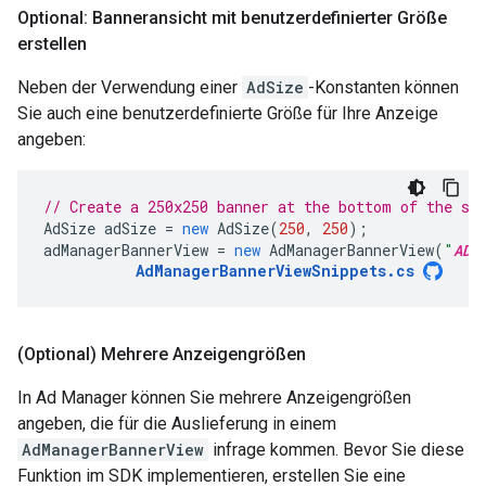
Optional: Banneransicht mit benutzerdefinierter Größe
erstellen
Neben der Verwendung einer
AdSize
-Konstanten können
Sie auch eine benutzerdefinierte Größe für Ihre Anzeige
angeben:
// Create a 250x250 banner at the bottom of the sc
AdSize
adSize
=
new
AdSize
(
250
,
250
);
adManagerBannerView
=
new
AdManagerBannerView
(
"
AD_
AdManagerBannerViewSnippets
.
cs
(Optional) Mehrere Anzeigengrößen
In Ad Manager können Sie mehrere Anzeigengrößen
angeben, die für die Auslieferung in einem
AdManagerBannerView
infrage kommen. Bevor Sie diese
Funktion im SDK implementieren, erstellen Sie eine