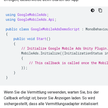
using
GoogleMobileAds
;
using
GoogleMobileAds.Api
;
public
class
GoogleMobileAdsDemoScript
:
MonoBehavio
{
public
void
Start
()
{
// Initialize 
Google Mobile Ads Unity Plugin
MobileAds
.
Initialize
((
InitializationStatus
i
{
// This callback is called once the Mobi
});
}
}
Wenn Sie die Vermittlung verwenden, warten Sie, bis der
Callback erfolgt ist, bevor Sie Anzeigen laden. So wird
sichergestellt, dass alle Vermittlungsadapter initialisiert