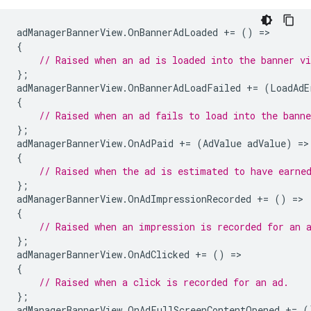
adManagerBannerView
.
OnBannerAdLoaded
+=
()
=
{
// Raised when an ad is loaded into the banner vi
};
adManagerBannerView
.
OnBannerAdLoadFailed
+=
(
LoadAdE
{
// Raised when an ad fails to load into the banne
};
adManagerBannerView
.
OnAdPaid
+=
(
AdValue
adValue
)
=
{
// Raised when the ad is estimated to have earne
};
adManagerBannerView
.
OnAdImpressionRecorded
+=
()
=
{
// Raised when an impression is recorded for an 
};
adManagerBannerView
.
OnAdClicked
+=
()
=
{
// Raised when a click is recorded for an ad.
};
adManagerBannerView
.
OnAdFullScreenContentOpened
+=
(