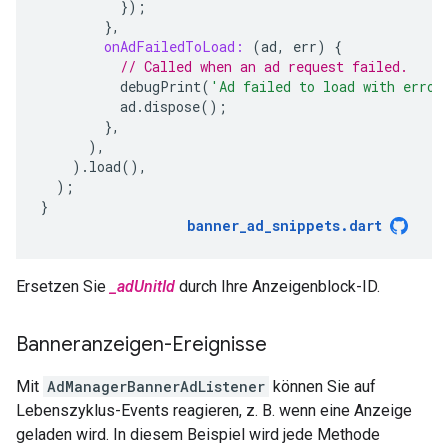
});
},
onAdFailedToLoad:
(
ad
,
err
)
{
// Called when an ad request failed.
debugPrint
(
'Ad failed to load with error
ad
.
dispose
();
},
),
).
load
(),
);
}
banner_ad_snippets
.
dart
Ersetzen Sie
_adUnitId
durch Ihre Anzeigenblock-ID.
Banneranzeigen-Ereignisse
Mit
AdManagerBannerAdListener
können Sie auf
Lebenszyklus-Events reagieren, z. B. wenn eine Anzeige
geladen wird. In diesem Beispiel wird jede Methode