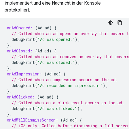
implementiert und eine Nachricht in der Konsole
protokolliert:
onAdOpened:
(
Ad
ad
)
{
// Called when an ad opens an overlay that covers t
debugPrint
(
"Ad was opened."
);
},
onAdClosed:
(
Ad
ad
)
{
// Called when an ad removes an overlay that cover
debugPrint
(
"Ad was closed."
);
},
onAdImpression:
(
Ad
ad
)
{
// Called when an impression occurs on the ad.
debugPrint
(
"Ad recorded an impression."
);
},
onAdClicked:
(
Ad
ad
)
{
// Called when an a click event occurs on the ad.
debugPrint
(
"Ad was clicked."
);
},
onAdWillDismissScreen:
(
Ad
ad
)
{
// iOS only. Called before dismissing a full scree