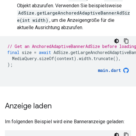
Objekt abzurufen. Verwenden Sie beispielsweise
AdSize.getLargeAnchoredAdaptiveBannerAdSiz
e(int width)
, um die Anzeigengröße für die
aktuelle Ausrichtung abzurufen.
// Get an AnchoredAdaptiveBannerAdSize before loadin
final
size
=
await
AdSize
.
getLargeAnchoredAdaptiveBa
MediaQuery
.
sizeOf
(
context
).
width
.
truncate
(),
);
main
.
dart
Anzeige laden
Im folgenden Beispiel wird eine Banneranzeige geladen: