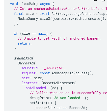
void
_loadAd
()
async
{
// Get an AnchoredAdaptiveBannerAdSize before lo
final
size
=
await
AdSize
.
getLargeAnchoredAdapti
MediaQuery
.
sizeOf
(
context
).
width
.
truncate
(),
);
if
(
size
==
null
)
{
// Unable to get width of anchored banner.
return
;
}
unawaited
(
BannerAd
(
adUnitId:
"
_adUnitId
"
,
request:
const
AdManagerAdRequest
(),
size:
size
,
listener:
BannerAdListener
(
onAdLoaded:
(
ad
)
{
// Called when an ad is successfully rece
debugPrint
(
'Ad was loaded.'
);
setState
(()
{
_bannerAd
=
ad
as
BannerAd
;