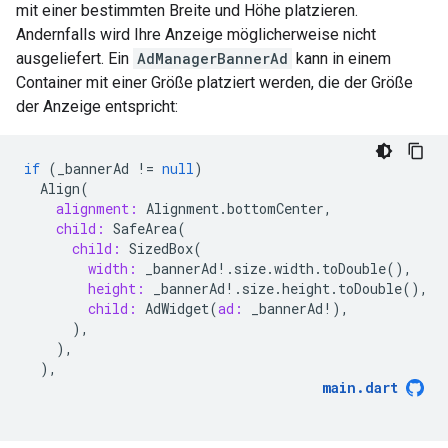
mit einer bestimmten Breite und Höhe platzieren.
Andernfalls wird Ihre Anzeige möglicherweise nicht
ausgeliefert. Ein
AdManagerBannerAd
kann in einem
Container mit einer Größe platziert werden, die der Größe
der Anzeige entspricht:
if
(
_bannerAd
!=
null
)
Align
(
alignment:
Alignment
.
bottomCenter
,
child:
SafeArea
(
child:
SizedBox
(
width:
_bannerAd
!
.
size
.
width
.
toDouble
(),
height:
_bannerAd
!
.
size
.
height
.
toDouble
(),
child:
AdWidget
(
ad:
_bannerAd
!
),
),
),
),
main
.
dart