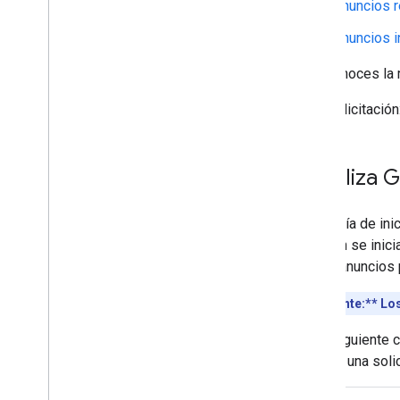
Seguridad de transporte de apps
Anuncios 
Política de datos de ubicación precisa
Anuncios i
Leyes de privacidad estatales de EE
.
UU
.
¿No conoces la
SDK de User Messaging Platform
(UMP)
Para la licitación
Soluciona problemas con los
anuncios
Inicializa
G
Administra el inspector de anuncios
Prueba los tipos de creatividades
Errores de carga de anuncios
En la guía de in
Información de la respuesta
también se inici
Registra el ID de la respuesta del
cargar anuncios 
anuncio en Crashlytics
Seguimiento de red
**Importante:**
Los
Herramientas de vista previa y
publicación de creatividades
En el siguiente 
realizar una soli
Optimización
Precarga de anuncios