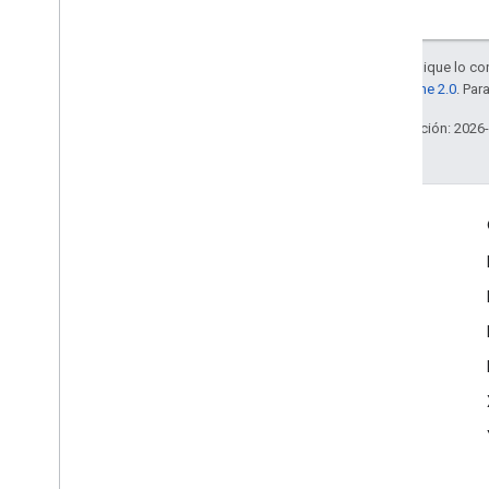
Salvo que se indique lo con
la
licencia Apache 2.0
. Par
Última actualización: 2026
Interactúa
Google Developer Program
Google Developer Groups
Google Developer Experts
Accelerators
Google Cloud & NVIDIA