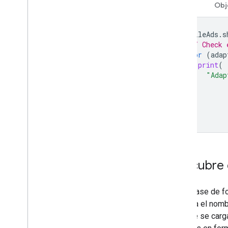
Swift
Obj
Acceso directo a Ad Exchange
Metadatos de anuncios
Combina anuncios nativos y de banner
MobileAds
.
s
// Check 
Configuración global
for
(
adap
Ingresos publicitarios a nivel de
print
(
impresión
"Adap
MRAID
}
Segmentación
}
Open Measurement (OM)
Navegadores integrados en la app
Descubre 
Cada clase de f
muestra el nombr
vez que se carg