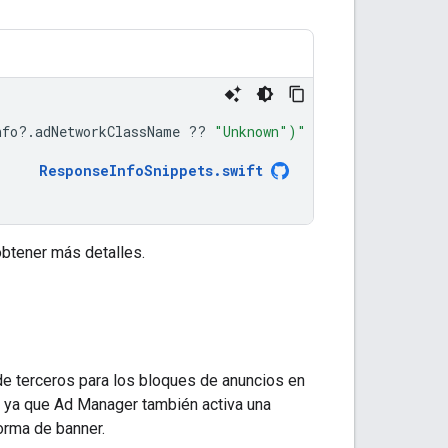
nfo
?.
adNetworkClassName
??
"Unknown"
)
"
ResponseInfoSnippets
.
swift
btener más detalles.
 de terceros para los bloques de anuncios en
n, ya que Ad Manager también activa una
orma de banner.