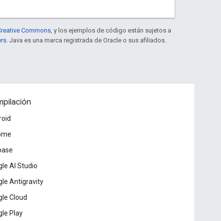
e Creative Commons
, y los ejemplos de código están sujetos a
ers
. Java es una marca registrada de Oracle o sus afiliados.
pilación
roid
ome
base
le AI Studio
le Antigravity
le Cloud
le Play