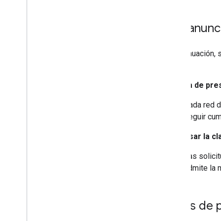
Usa anunci
A continuación,
nativa.
Política de pr
Cada red d
seguir cum
Evita usar la c
Las solici
admite la 
Leyes de p