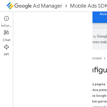
Mobile Ads SD
Ad Manager
Guías
Referencia
Descargar
Ejemplos
Asis
Información
Chat
traducciones real
Configura Google Mobile Ads SDK
Notas de la versión
API
Página principal
Baja y descontinuación
Migra de una versión a otra del SDK
Configu
Habilita los anuncios de prueba
Renderización de anuncios en el i
Phone
X
En esta página
Usa las habilidades del agente
Requisitos previ
Inicializa Googl
Elige un formato de anuncios
Descubre qué re
Anuncios para inicio de aplicación