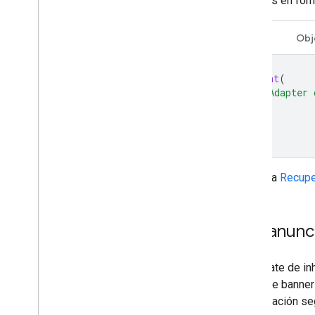
anuncios en for
Swift
Obj
print
(
"Adapter 
)
Consulta
Recupe
Usa anunc
Asegúrate de inh
forma de banner 
actualización se