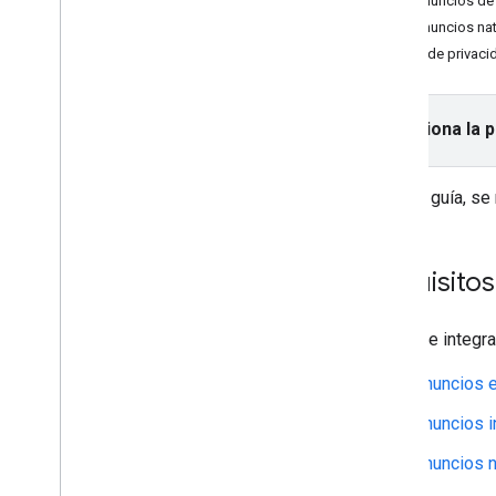
Usa anuncios de
Banner
Usa anuncios nat
Intersticial
Leyes de privaci
Nativo
Recompensado
Anuncios intersticiales
Selecciona la 
recompensados
Integra la mediación
En esta guía, se
Configura la mediación
Elige fuentes de anuncios
Integra fuentes de anuncios
Requisitos
Soluciona problemas relacionados con
la licitación
Antes de integra
Crea eventos personalizados
Anuncios 
Controla la privacidad
Estrategias
Anuncios i
Modos de publicación de anuncios
Anuncios n
Divulgación de datos en App Store