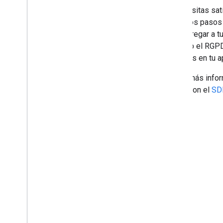
Si necesitas sat
sigue los pasos
para agregar a t
EE.UU. o el RGPD
anuncios en tu a
Obtén más inform
RGPD con el
SD