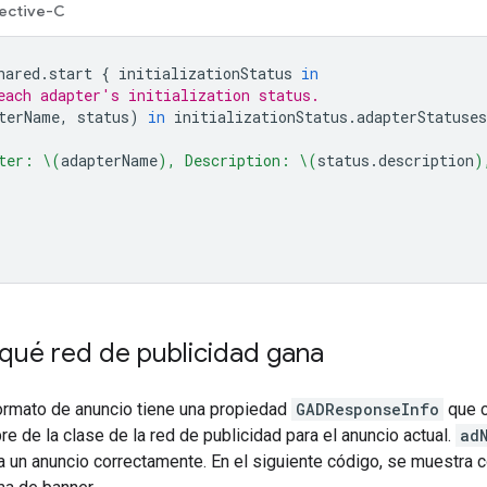
ective-C
hared
.
start
{
initializationStatus
in
each adapter's initialization status.
terName
,
status
)
in
initializationStatus
.
adapterStatuse
ter: 
\(
adapterName
)
, Description: 
\(
status
.
description
)
qué red de publicidad gana
ormato de anuncio tiene una propiedad
GADResponseInfo
que 
e de la clase de la red de publicidad para el anuncio actual.
ad
a un anuncio correctamente. En el siguiente código, se muestra 