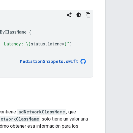
sByClassName
{
, Latency: 
\(
status
.
latency
)
"
)
MediationSnippets
.
swift
contiene
adNetworkClassName
, que
NetworkClassName
solo tiene un valor una
cómo obtener esa información para los