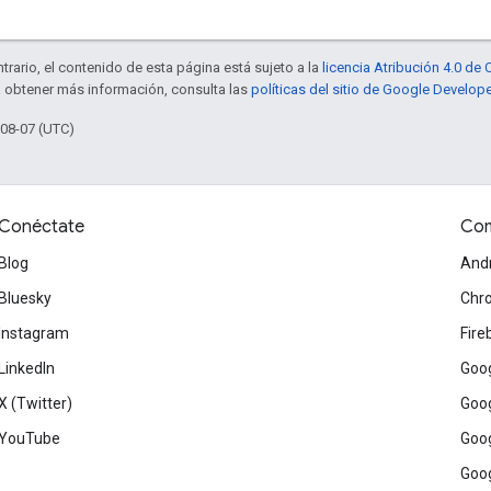
trario, el contenido de esta página está sujeto a la
licencia Atribución 4.0 d
a obtener más información, consulta las
políticas del sitio de Google Develop
-08-07 (UTC)
Conéctate
Com
Blog
And
Bluesky
Chr
Instagram
Fire
LinkedIn
Goog
X (Twitter)
Goog
YouTube
Goog
Goog