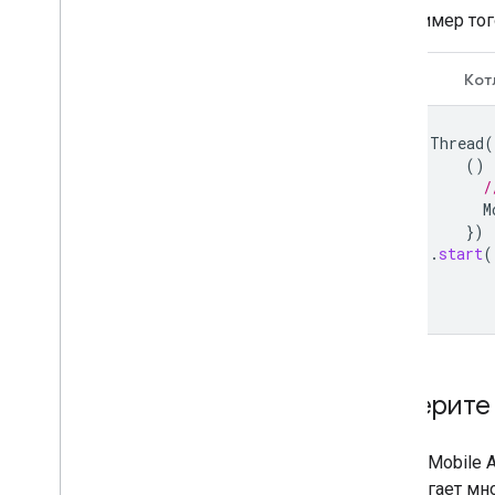
Вот пример тог
Java
Кот
new
Thread
(
()
/
M
})
.
start
(
Выберите
Google Mobile 
предлагает мн