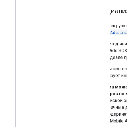
Инициали
Перед загрузк
MobileAds.ini
Этот метод ин
Mobile Ads SDK
раз, в идеале 
Если вы испол
гарантирует и
Реклама може
партнеров по 
Европейской э
специфичные д
или предпринят
Google Mobile 