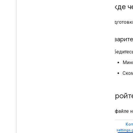
Прежде ч
Контроль конфиденциальности
Стратегии
Для подготовк
Режимы показа рекламы
Раскрытие данных Google Play
Политика в отношении точных
Предварите
данных о местоположении
Законы о конфиденциальности
Убедитес
штатов США
SDK платформы обмена
Мин
сообщениями пользователей (UMP)
,
SDK платформы обмена
Ско
сообщениями пользователей (UMP)
Устранение неполадок с
рекламой
,
Устранение неполадок
Настройт
с рекламой
Инспектор объявлений
В файле н
Тестируйте типы объявлений
Ошибки загрузки объявлений
Кот
Информация об ответе