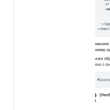
<!
</ap
Замените
пример и
Также обр
сбою с с
(Необ
13
.