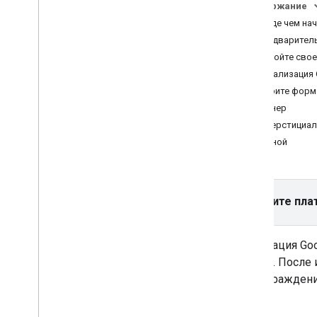
искусственного интеллекта
Содержание
Прежде чем нач
Выберите формат объявления
.
Предварител
Приложение открыто
Настройте сво
Баннер
Инициализация 
Межстраничный
Выберите форм
Родной
Баннер
Награжден
Интерстициа
Межстраничное объявление с
Родной
вознаграждением
Интегрировать медиацию
,
Интегрировать медиацию
Выберите пла
Организуйте медиацию
,
Организуйте
медиацию
Выберите источники рекламы
.
Интеграция
Goo
Интеграция источников рекламы
,
дохода. После
Интеграция источников рекламы
вознаграждени
Устранение неполадок со ставками
Создавайте собственные события