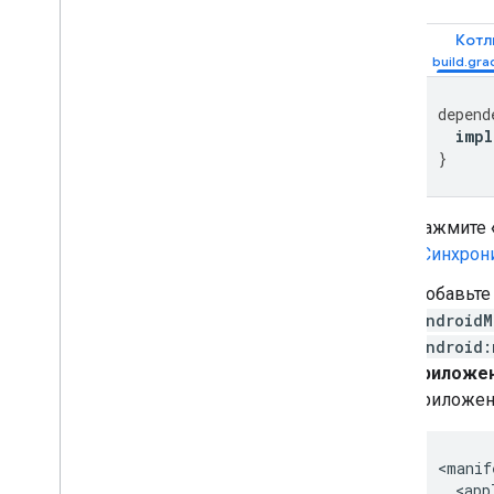
Открытое измерение
Браузеры в приложениях
Котл
depend
impl
}
Нажмите
«Синхрони
Добавьте
AndroidM
android:
приложе
приложен