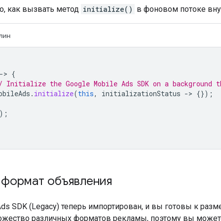
о, как вызвать метод
initialize()
в фоновом потоке внутр
лин
-
>
{
/ Initialize the Google Mobile Ads SDK on a background t
obileAds
.
initialize
(
this
,
initializationStatus
-
>
{});
);
 формат объявления
Ads SDK (Legacy)
теперь импортирован, и вы готовы к ра
ожество различных форматов рекламы, поэтому вы можете