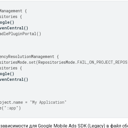
Management
{
sitories
{
ogle
()
venCentral
()
adlePluginPortal
()
encyResolutionManagement
{
sitoriesMode
.
set
(
RepositoriesMode
.
FAIL_ON_PROJECT_REPOS
sitories
{
ogle
()
venCentral
()
oject
.
name
=
"My Application"
e
(
":app"
)
 зависимости для
Google Mobile Ads SDK (Legacy)
в файл сб