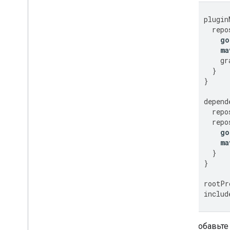
Зарегистрируйте идентификатор
ответа на объявление в Crashlytics
.
plugin
Чарльз прокси
repo
Трассировка сети
go
Инструменты предварительного
ma
просмотра и доставки креативных
gr
материалов
,
Инструменты
}
предварительного просмотра и
доставки креативных материалов
}
depend
Оптимизировать
repo
Предварительная загрузка рекламы
repo
Прямой доступ к Ad Exchange
go
Метаданные объявления
ma
}
Сочетание нативной и баннерной
рекламы
.
}
Глобальные настройки
rootPr
Доход от рекламы на уровне
includ
показов
МРАИД
Таргетинг
Добавьте