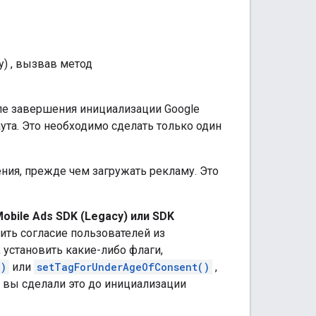
y)
, вызвав метод
сле завершения инициализации
Google
аута. Это необходимо сделать только один
ия, прежде чем загружать рекламу. Это
obile Ads SDK (Legacy)
или SDK
ить согласие пользователей из
установить какие-либо флаги,
()
или
setTagForUnderAgeOfConsent()
,
о вы сделали это до инициализации