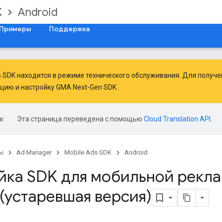
K
Android
Примеры
Поддержка
ds SDK находится в режиме технического обслуживания. Для получ
ацию
и
настройку GMA Next-Gen SDK
.
Эта страница переведена с помощью
Cloud Translation API
.
ы
Ad Manager
Mobile Ads SDK
Android
йка SDK для мобильной рекл
(устаревшая версия)