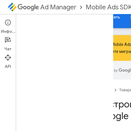
Mobile Ads SD
Ad Manager
Руководства
Справочные материалы
Скачать
Информация
Google Mobile A
Чат
выполните мигр
Обработка устаревания и
прекращения поддержки SDK
.
API
Переход на GMA Next-Gen SDK
Настройка SDK для мобильной
рекламы Google (устаревшая
версия)
Главная
Товар
Примечания к выпускам
Настро
Миграция версий SDK
Включить тестовые объявления
Google 
Оптимизируйте инициализацию и
загрузку рекламы
Используйте инструменты