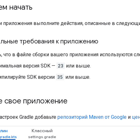
ем начать
и приложения выполните действия, описанные в следующи
льные требования к приложению
ь, что в файле сборки вашего приложения используются с
имальная версия SDK —
23
или выше.
мпилируйте SDK версии
35
или выше.
е свое приложение
астроек Gradle добавьте
репозиторий Maven от Google
и
це
лин
Классный