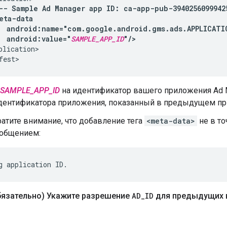
--
Sample
Ad
Manager
app
ID:
ca-app-pub-3940256099942
android:value="
SAMPLE_APP_ID
"/>
plication>

SAMPLE_APP_ID
на идентификатор вашего приложения Ad M
дентификатора приложения, показанный в предыдущем пр
атите внимание, что добавление тега
<meta-data>
не в то
ообщением:
язательно) Укажите разрешение
AD
_
ID
для предыдущих 