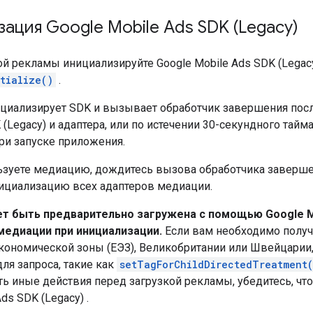
зация
Google Mobile Ads SDK (Legacy)
ой рекламы инициализируйте
Google Mobile Ads SDK (Legac
tialize()
.
ициализирует SDK и вызывает обработчик завершения по
 (Legacy)
и адаптера, или по истечении 30-секундного тайм
при запуске приложения.
ьзуете медиацию, дождитесь вызова обработчика завершен
нициализацию всех адаптеров медиации.
т быть предварительно загружена с помощью
Google M
медиации при инициализации.
Если вам необходимо получ
кономической зоны (ЕЭЗ), Великобритании или Швейцарии, 
ля запроса, такие как
setTagForChildDirectedTreatment
ь иные действия перед загрузкой рекламы, убедитесь, чт
Ads SDK (Legacy)
.