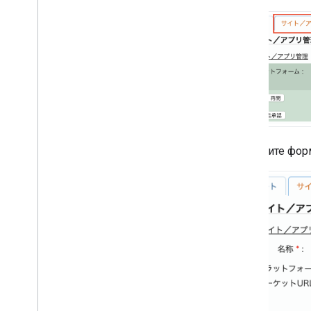
Законы о конфиденциальности
штатов США
SDK платформы обмена
сообщениями пользователей (UMP)
,
SDK платформы обмена
сообщениями пользователей (UMP)
Устранение неполадок с
рекламой
,
Устранение неполадок
с рекламой
Инспектор объявлений
Заполните фор
Тестируйте типы объявлений
Ошибки загрузки объявлений
Информация об ответе
Зарегистрируйте идентификатор
ответа на объявление в Crashlytics
.
Чарльз прокси
Трассировка сети
Инструменты предварительного
просмотра и доставки креативных
материалов
,
Инструменты
предварительного просмотра и