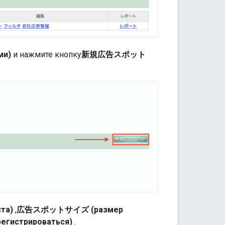
ми)
и нажмите кнопку
新規広告スポット
та)
,
広告スポットサイズ (размер
гистрироваться)
.