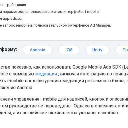
ые требования
ка параметров в пользовательском интерфейсе i-mobile.
 app-ads.txt.
е запрос i-mobile в пользовательском интерфейсе Ad Manager.
тформу:
Android
iOS
Unity
Flu
стве показано, как использовать
Google Mobile Ads SDK (L
obile с помощью
медиации
, включая интеграцию по принци
ить i-mobile в конфигурацию медиации рекламного блока, 
ложение Android.
анели управления i-mobile для надписей, кнопок и описаний
том руководстве не переведены. Однако в описаниях и инс
дены, а их английские эквиваленты указаны в скобках.