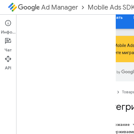
Mobile Ads SD
Ad Manager
Руководства
Справочные материалы
Скачать
Информация
Google Mobile A
Чат
выполните мигр
Обработка устаревания и
прекращения поддержки SDK
.
API
Переход на GMA Next-Gen SDK
Настройка SDK для мобильной
рекламы Google (устаревшая
версия)
Главная
Товар
Примечания к выпускам
Интегри
Миграция версий SDK
Включить тестовые объявления
Оптимизируйте инициализацию и
загрузку рекламы
Содержание
Используйте инструменты
Поддерживаемы