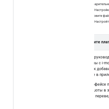
искусственного интеллекта
Предварительн
Шаг 1: Настрой
Выберите формат объявления
.
Обновите файл
Приложение открыто
Шаг 2: Настройт
Баннер
Межстраничный
Родной
Награжден
Выберите пла
Межстраничное объявление с
вознаграждением
В этом руковод
рекламы с i-m
Интегрировать медиацию
,
Интегрировать медиацию
том, как добав
Организуйте медиацию
,
Организуйте
i-mobile в при
медиацию
Выберите источники рекламы
.
В интерфейсе п
Интеграция источников рекламы
,
Скриншоты в э
Интеграция источников рекламы
кнопки переве
Ad
Colony
Ad
Falcon