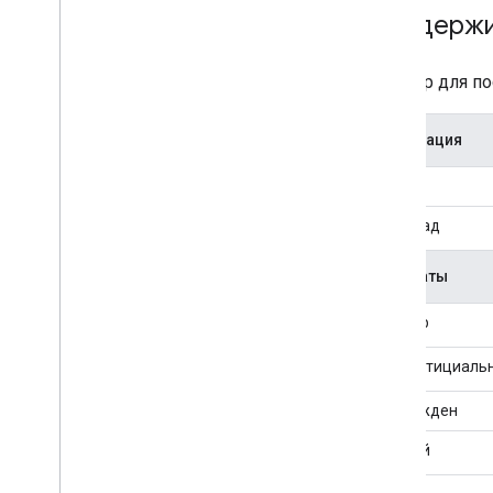
App
Lovin
Поддержи
Bid
Machine
BIGO Ads SDK
Адаптер для п
Chartboost
DT Exchange (previously Fyber)
Flurry
Интеграция
i-mobile
Торги
In
Mobi
iron
Source
Водопад
Leadbolt
Liftoff Monetize (previously Vungle)
Форматы
LY Ads Network (previously Line Ads
Network)
Баннер
LG U+AD
maio
Интерстициаль
Meta Audience Network (previously
Facebook)
Награжден
Mintegral
Родной
Moloco
my
Target