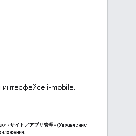
 интерфейсе i-mobile
.
дку
«サイト／アプリ管理» (Управление
риложения.