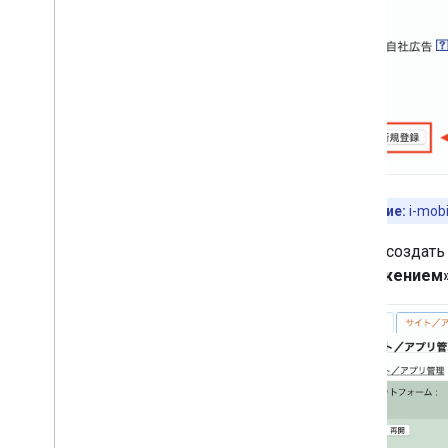
доставки креативных материалов
Оптимизировать
Предварительная загрузка рекламы
Прямой доступ к Ad Exchange
Метаданные объявления
Сочетание нативной и баннерной
рекламы
.
Глобальные настройки
Доход от рекламы на уровне
Примечание:
i-mob
показов
МРАИД
Чтобы создать
Таргетинг
приложением
Открытое измерение
Браузеры в приложениях