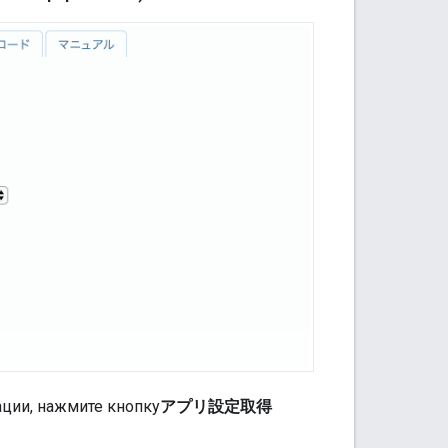
ации, нажмите кнопку
アプリ設定取得