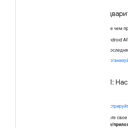
nend
Предвари
Pangle
Pub
Matic
Tapjoy
Прежде чем пр
Tencent
Unity Ads
Android A
Vpon
Последня
Yahoo (previously Verizon
Media)
Организу
Zucks
Устранение неполадок со ставками
Создавайте собственные события
Шаг 1: На
Контроль конфиденциальности
Стратегии
Режимы показа рекламы
Зарегистрируй
Раскрытие данных Google Play
Добавьте свое
Политика в отношении точных
данных о местоположении
сайтом/прило