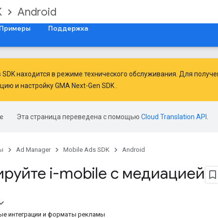
K
Android
Примеры
Поддержка
ds SDK находится в режиме технического обслуживания. Для получ
ацию
и
настройку GMA Next-Gen SDK
.
Эта страница переведена с помощью
Cloud Translation API
.
ы
Ad Manager
Mobile Ads SDK
Android
руйте i-mobile с медиацией
е интеграции и форматы рекламы