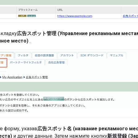
вкладку
広告スポット管理 (Управление рекламными места
мное место)
.
е форму, указав
広告スポット名 (название рекламного мес
еста)
и другие данные. Затем нажмите кнопку
新規登録 (Заре