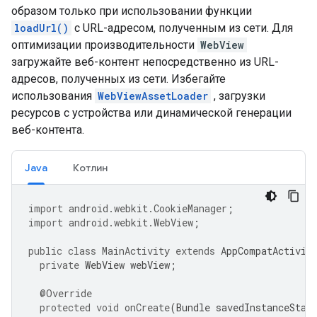
образом только при использовании функции
loadUrl()
с URL-адресом, полученным из сети. Для
оптимизации производительности
WebView
загружайте веб-контент непосредственно из URL-
адресов, полученных из сети. Избегайте
использования
WebViewAssetLoader
, загрузки
ресурсов с устройства или динамической генерации
веб-контента.
Java
Котлин
import
android.webkit.CookieManager
;
import
android.webkit.WebView
;
public
class
MainActivity
extends
AppCompatActivit
private
WebView
webView
;
@Override
protected
void
onCreate
(
Bundle
savedInstanceStat