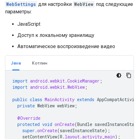
WebSettings
для настройки
WebView
под следующие
параметры:
JavaScript
Доступ к локальному хранилищу
Автоматическое воспроизведение видео
Java
Котлин
import
android.webkit.CookieManager
;
import
android.webkit.WebView
;
public
class
MainActivity
extends
AppCompatActivit
private
WebView
webView
;
@Override
protected
void
onCreate
(
Bundle
savedInstanceStat
super
.
onCreate
(
savedInstanceState
);
setContentView
(
R
.
layout
.
activity_main
);