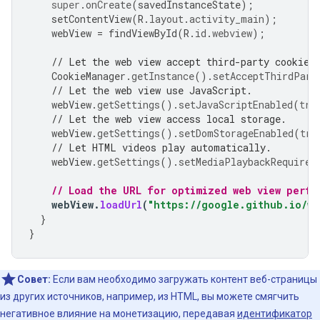
super
.
onCreate
(
savedInstanceState
);
setContentView
(
R
.
layout
.
activity_main
);
webView
=
findViewById
(
R
.
id
.
webview
);
// Let the web view accept third-party cookies
CookieManager
.
getInstance
().
setAcceptThirdPart
// Let the web view use JavaScript.
webView
.
getSettings
().
setJavaScriptEnabled
(
tru
// Let the web view access local storage.
webView
.
getSettings
().
setDomStorageEnabled
(
tru
// Let HTML videos play automatically.
webView
.
getSettings
().
setMediaPlaybackRequires
// Load the URL for optimized web view perfo
webView
.
loadUrl
(
"https://google.github.io/we
}
}
Совет:
Если вам необходимо загружать контент веб-страницы
из других источников, например, из HTML, вы можете смягчить
негативное влияние на монетизацию, передавая
идентификатор