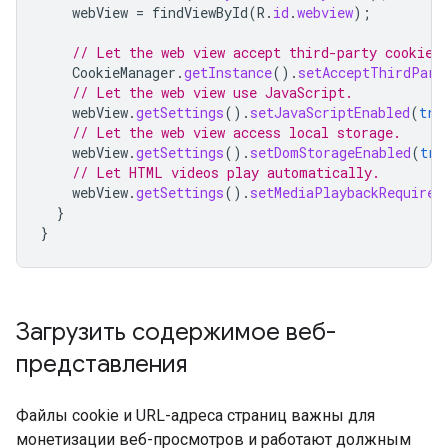
webView
=
findViewById
(
R
.
id
.
webview
);
// Let the web view accept third-party cookies
CookieManager
.
getInstance
().
setAcceptThirdPart
// Let the web view use JavaScript.
webView
.
getSettings
().
setJavaScriptEnabled
(
tru
// Let the web view access local storage.
webView
.
getSettings
().
setDomStorageEnabled
(
tru
// Let HTML videos play automatically.
webView
.
getSettings
().
setMediaPlaybackRequires
}
}
Загрузить содержимое веб-
представления
Файлы cookie и URL-адреса страниц важны для
монетизации веб-просмотров и работают должным