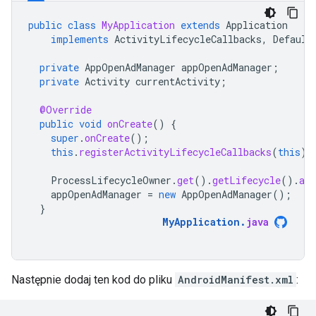
public
class
MyApplication
extends
Application
implements
ActivityLifecycleCallbacks
,
Default
private
AppOpenAdManager
appOpenAdManager
;
private
Activity
currentActivity
;
@Override
public
void
onCreate
()
{
super
.
onCreate
();
this
.
registerActivityLifecycleCallbacks
(
this
);
ProcessLifecycleOwner
.
get
().
getLifecycle
().
ad
appOpenAdManager
=
new
AppOpenAdManager
();
}
MyApplication
.
java
Następnie dodaj ten kod do pliku
AndroidManifest.xml
: