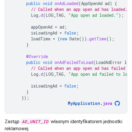
public
void
onAdLoaded
(
AppOpenAd
ad
)
{
// Called when an app open ad has loaded.
Log
.
d
(
LOG_TAG
,
"App open ad loaded."
);
appOpenAd
=
ad
;
isLoadingAd
=
false
;
loadTime
=
(
new
Date
()).
getTime
();
}
@Override
public
void
onAdFailedToLoad
(
LoadAdError
loa
// Called when an app open ad has failed t
Log
.
d
(
LOG_TAG
,
"App open ad failed to loa
isLoadingAd
=
false
;
}
});
MyApplication
.
java
Zastąp
AD_UNIT_ID
własnym identyfikatorem jednostki
reklamowej.