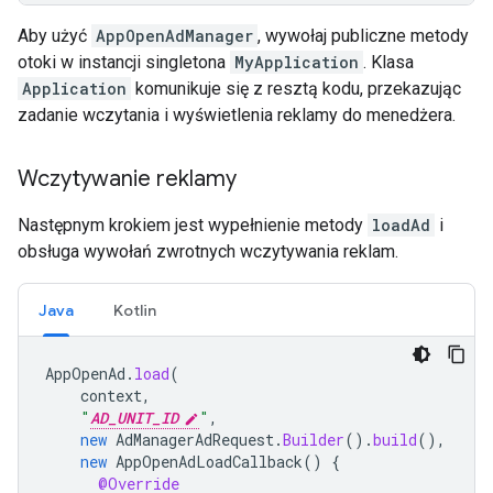
Aby użyć
AppOpenAdManager
, wywołaj publiczne metody
otoki w instancji singletona
MyApplication
. Klasa
Application
komunikuje się z resztą kodu, przekazując
zadanie wczytania i wyświetlenia reklamy do menedżera.
Wczytywanie reklamy
Następnym krokiem jest wypełnienie metody
loadAd
i
obsługa wywołań zwrotnych wczytywania reklam.
Java
Kotlin
AppOpenAd
.
load
(
context
,
"
AD_UNIT_ID
"
,
new
AdManagerAdRequest
.
Builder
().
build
(),
new
AppOpenAdLoadCallback
()
{
@Override