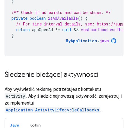
}
/** Check if ad exists and can be shown. */
private
boolean
isAdAvailable
()
{
// For time interval details, see: https://suppo
return
appOpenAd
!=
null
 && 
wasLoadTimeLessThanN
}
MyApplication
.
java
Śledzenie bieżącej aktywności
Aby wyświetlić reklamę, potrzebujesz kontekstu
Activity
. Aby śledzić najnowszą aktywność, zarejestruj i
zaimplementuj
Application.ActivityLifecycleCallbacks
.
Java
Kotlin