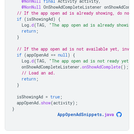
@NonNull
final
Activity
activity
,
@NonNull
OnShowAdCompleteListener
onShowAdComp
// If the app open ad is already showing, do not 
if
(
isShowingAd
)
{
Log
.
d
(
TAG
,
"The app open ad is already showing
return
;
}
// If the app open ad is not available yet, invok
if
(
appOpenAd
==
null
)
{
Log
.
d
(
TAG
,
"The app open ad is not ready yet."
onShowAdCompleteListener
.
onShowAdComplete
();
// Load an ad.
return
;
}
isShowingAd
=
true
;
appOpenAd
.
show
(
activity
);
}
AppOpenAdSnippets
.
java