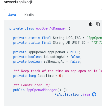
otwarciu aplikacji:
Java
Kotlin
private
class
AppOpenAdManager
{
private
static
final
String
LOG_TAG
=
"AppOpenAd
private
static
final
String
AD_UNIT_ID
=
"/21775
private
AppOpenAd
appOpenAd
=
null
;
private
boolean
isLoadingAd
=
false
;
private
boolean
isShowingAd
=
false
;
/** Keep track of the time an app open ad is loa
private
long
loadTime
=
0
;
/** Constructor. */
public
AppOpenAdManager
()
{}
MyApplication
.
java