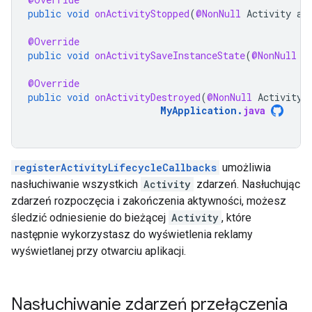
public
void
onActivityStopped
(
@NonNull
Activity
ac
@Override
public
void
onActivitySaveInstanceState
(
@NonNull
A
@Override
public
void
onActivityDestroyed
(
@NonNull
Activity
MyApplication
.
java
registerActivityLifecycleCallbacks
umożliwia
nasłuchiwanie wszystkich
Activity
zdarzeń. Nasłuchując
zdarzeń rozpoczęcia i zakończenia aktywności, możesz
śledzić odniesienie do bieżącej
Activity
, które
następnie wykorzystasz do wyświetlenia reklamy
wyświetlanej przy otwarciu aplikacji.
Nasłuchiwanie zdarzeń przełączenia