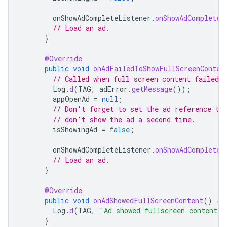
onShowAdCompleteListener
.
onShowAdComplete
(
// Load an ad.
}
@Override
public
void
onAdFailedToShowFullScreenConten
// Called when full screen content failed t
Log
.
d
(
TAG
,
adError
.
getMessage
());
appOpenAd
=
null
;
// Don't forget to set the ad reference to
// don't show the ad a second time.
isShowingAd
=
false
;
onShowAdCompleteListener
.
onShowAdComplete
(
// Load an ad.
}
@Override
public
void
onAdShowedFullScreenContent
()
{
Log
.
d
(
TAG
,
"Ad showed fullscreen content."
}