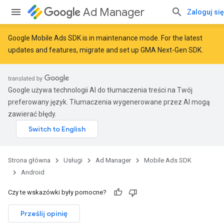
Ad Manager
Zaloguj się
Google Mobile Ads SDK is in maintenance mode. For the latest
updates and features,
migrate
and
set up GMA Next-Gen SDK
.
Google używa technologii AI do tłumaczenia treści na Twój
preferowany język. Tłumaczenia wygenerowane przez AI mogą
zawierać błędy.
Strona główna
Usługi
Ad Manager
Mobile Ads SDK
Android
Czy te wskazówki były pomocne?
Prześlij opinię