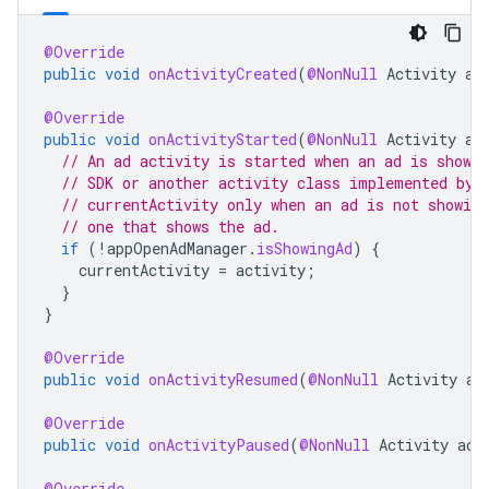
@Override
public
void
onActivityCreated
(
@NonNull
Activity
ac
@Override
public
void
onActivityStarted
(
@NonNull
Activity
ac
// An ad activity is started when an ad is showi
// SDK or another activity class implemented by 
// currentActivity only when an ad is not showing
// one that shows the ad.
if
(
!
appOpenAdManager
.
isShowingAd
)
{
currentActivity
=
activity
;
}
}
@Override
public
void
onActivityResumed
(
@NonNull
Activity
ac
@Override
public
void
onActivityPaused
(
@NonNull
Activity
act
@Override