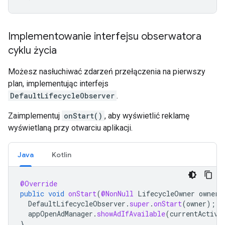
Implementowanie interfejsu obserwatora
cyklu życia
Możesz nasłuchiwać zdarzeń przełączenia na pierwszy
plan, implementując interfejs
DefaultLifecycleObserver
.
Zaimplementuj
onStart()
, aby wyświetlić reklamę
wyświetlaną przy otwarciu aplikacji.
Java
Kotlin
@Override
public
void
onStart
(
@NonNull
LifecycleOwner
owner
)
DefaultLifecycleObserver
.
super
.
onStart
(
owner
);
appOpenAdManager
.
showAdIfAvailable
(
currentActivi
}