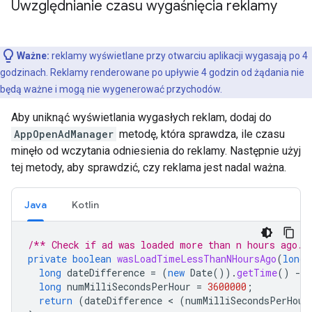
Uwzględnianie czasu wygaśnięcia reklamy
Ważne:
reklamy wyświetlane przy otwarciu aplikacji wygasają po 4
godzinach. Reklamy renderowane po upływie 4 godzin od żądania nie
będą ważne i mogą nie wygenerować przychodów.
Aby uniknąć wyświetlania wygasłych reklam, dodaj do
AppOpenAdManager
metodę, która sprawdza, ile czasu
minęło od wczytania odniesienia do reklamy. Następnie użyj
tej metody, aby sprawdzić, czy reklama jest nadal ważna.
Java
Kotlin
/** Check if ad was loaded more than n hours ago. 
private
boolean
wasLoadTimeLessThanNHoursAgo
(
long
long
dateDifference
=
(
new
Date
()).
getTime
()
-
long
numMilliSecondsPerHour
=
3600000
;
return
(
dateDifference
 < 
(
numMilliSecondsPerHour