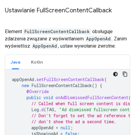
Ustawianie Full
Screen
Content
Callback
Element
FullScreenContentCallback
obsługuje
zdarzenia związane z wyświetlaniem
AppOpenAd
. Zanim
wyświetlisz
AppOpenAd
, ustaw wywołanie zwrotne:
Java
Kotlin
appOpenAd
.
setFullScreenContentCallback
(
new
FullScreenContentCallback
()
{
@Override
public
void
onAdDismissedFullScreenContent
()
// Called when full screen content is dism
Log
.
d
(
TAG
,
"Ad dismissed fullscreen conten
// Don't forget to set the ad reference to
// don't show the ad a second time.
appOpenAd
=
null
;
isShowingAd
=
false
;