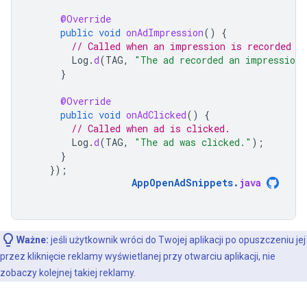
@Override
public
void
onAdImpression
()
{
// Called when an impression is recorded f
Log
.
d
(
TAG
,
"The ad recorded an impression.
}
@Override
public
void
onAdClicked
()
{
// Called when ad is clicked.
Log
.
d
(
TAG
,
"The ad was clicked."
);
}
});
AppOpenAdSnippets
.
java
Ważne:
jeśli użytkownik wróci do Twojej aplikacji po opuszczeniu jej
przez kliknięcie reklamy wyświetlanej przy otwarciu aplikacji, nie
zobaczy kolejnej takiej reklamy.