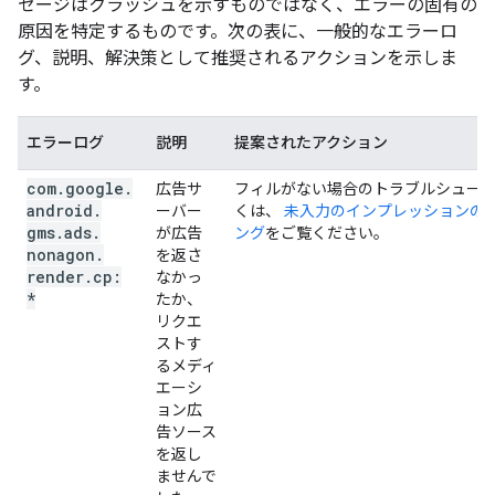
セージはクラッシュを示すものではなく、エラーの固有の
原因を特定するものです。次の表に、一般的なエラーロ
グ、説明、解決策として推奨されるアクションを示しま
す。
エラーログ
説明
提案されたアクション
com
.
google
.
広告サ
フィルがない場合のトラブルシュー
android
.
ーバー
くは、
未入力のインプレッションの
gms
.
ads
.
が広告
ング
をご覧ください。
nonagon
.
を返さ
render
.
cp:
なかっ
*
たか、
リクエ
ストす
るメディ
エーシ
ョン広
告ソース
を返し
ませんで