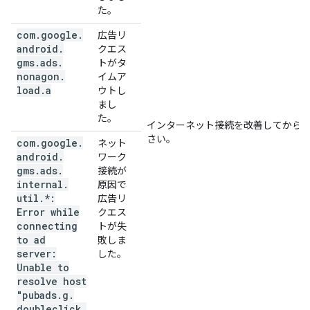
た。
com
.
google
.
広告リ
android
.
クエス
gms
.
ads
.
トがタ
nonagon
.
イムア
load
.
a
ウトし
まし
た。
インターネット接続を改善してから
さい。
com
.
google
.
ネット
android
.
ワーク
gms
.
ads
.
接続が
internal
.
原因で
util
.
*:
広告リ
Error while
クエス
connecting
トが失
to ad
敗しま
server:
した。
Unable to
resolve host
"pubads
.
g
.
doubleclick
.