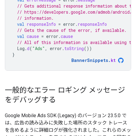
// Gets additional response information about th
// https://developers.google.com/admob/android/r
// information.
val
responseInfo
=
error
.
responseInfo
// Gets the cause of the error, if available.
val
cause
=
error
.
cause
// All of this information is available using th
Log
.
d
(
"Ads"
,
error
.
toString
())
}
BannerSnippets
.
kt
一般的なエラー ロギング メッセージ
をデバッグする
Google Mobile Ads SDK (Legacy)
のバージョン 23.5.0 で
は、広告の読み込みに失敗した場所のスタック トレース
を含めるように詳細ログが強化されました。これらのメッ