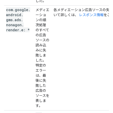
した。
com
.
google
.
メディエ
各メディエーション広告ソースの失
android
.
ーショ
いて詳しくは、
レスポンス情報
をご
gms
.
ads
.
ンの順
nonagon
.
次処理
render
.
e: *
のすべて
の広告
ソースの
読み込
みに失
敗しま
した。
特定の
エラー
は、最
後に失
敗した
広告の
ソースを
表しま
す。