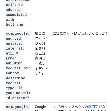
net": No
address
associated
with
hostname
com
.
google
.
広告ユ
広告ユニット ID が正しいかどうか
android
.
ニット
gms
.
ads
.
ID が想
internal
.
定され
util
.
*:
る正規
Error
表現と
building
一致し
request URL:
ませんで
Cannot
した。
determine
request
type
.
Is
your ad unit
id correct?
com
.
google
.
Google
広告インスペクタの
利用可能なア