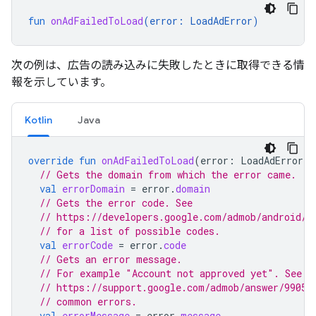
fun
onAdFailedToLoad
(
error
:
LoadAdError
)
次の例は、広告の読み込みに失敗したときに取得できる情
報を示しています。
Kotlin
Java
override
fun
onAdFailedToLoad
(
error
:
LoadAdError
)
// Gets the domain from which the error came.
val
errorDomain
=
error
.
domain
// Gets the error code. See
// https://developers.google.com/admob/android/r
// for a list of possible codes.
val
errorCode
=
error
.
code
// Gets an error message.
// For example "Account not approved yet". See
// https://support.google.com/admob/answer/99051
// common errors.
val
errorMessage
=
error
.
message