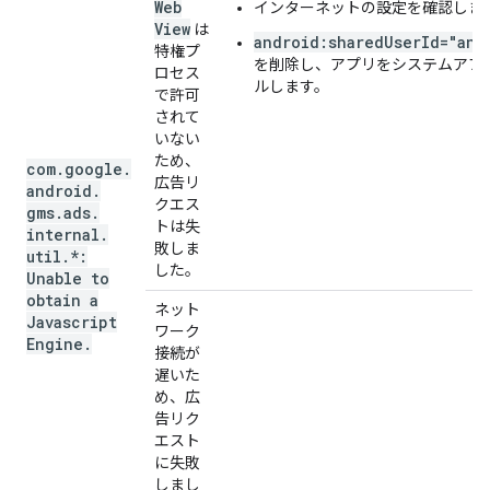
Web
インターネットの設定を確認しま
View
は
android:sharedUserId="and
特権プ
を削除し、アプリをシステムアプ
ロセス
ルします。
で許可
されて
いない
ため、
com
.
google
.
広告リ
android
.
クエス
gms
.
ads
.
トは失
internal
.
敗しま
util
.
*:
した。
Unable to
obtain a
ネット
Javascript
ワーク
Engine
.
接続が
遅いた
め、広
告リク
エスト
に失敗
しまし