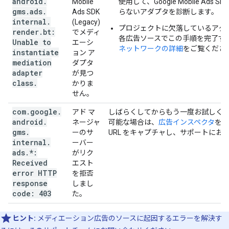
android
.
Mobile
使用して、
Google Mobile Ads SDK
gms
.
ads
.
Ads SDK
らないアダプタを診断します。
internal
.
(Legacy)
プロジェクトに欠落しているアダ
render
.
bt:
でメディ
各広告ソースでこの手順を完了す
Unable to
エーシ
ネットワークの詳細
をご覧くださ
instantiate
ョン ア
mediation
ダプタ
adapter
が見つ
class
.
かりま
せん。
com
.
google
.
アド マ
しばらくしてからもう一度お試しく
android
.
ネージャ
可能な場合は、
広告インスペクタ
を使
gms
.
ーのサ
URL をキャプチャし、サポートにお
internal
.
ーバー
ads
.
*:
がリク
Received
エスト
error HTTP
を拒否
response
しまし
code: 403
た。
ヒント:
メディエーション広告のソースに起因するエラーを解決す