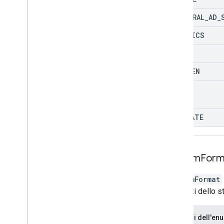
INTEGRAL
_
AD
_
MEETRICS
MOAT
NIELSEN
OTHER
PIXELATE
Stream
Form
StreamFormat
I formati dello s
Membri dell'en