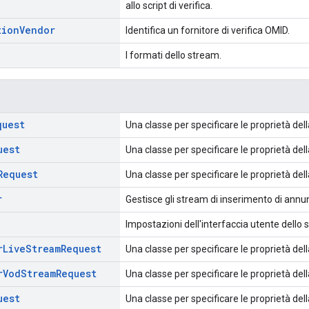
allo script di verifica.
tion
Vendor
Identifica un fornitore di verifica OMID.
I formati dello stream.
quest
Una classe per specificare le proprietà dell
uest
Una classe per specificare le proprietà della
Request
Una classe per specificare le proprietà dell
r
Gestisce gli stream di inserimento di annun
Impostazioni dell'interfaccia utente dello 
r
Live
Stream
Request
Una classe per specificare le proprietà della
r
Vod
Stream
Request
Una classe per specificare le proprietà dell
uest
Una classe per specificare le proprietà del