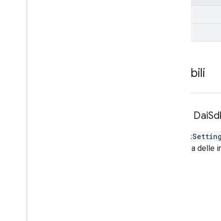
DASH
HLS
Variabili
Const
Dai
Sd
DaiSdkSettin
L'istanza delle 