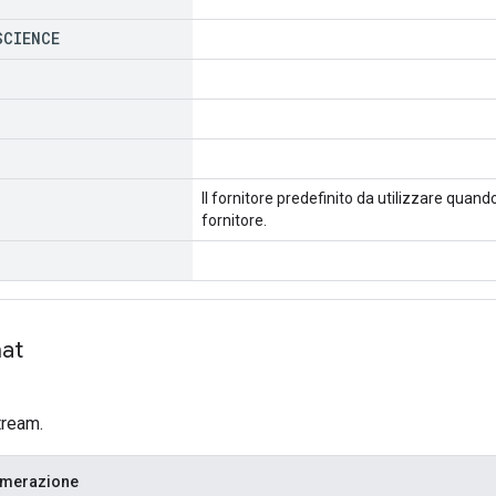
SCIENCE
Il fornitore predefinito da utilizzare quand
fornitore.
at
tream.
umerazione