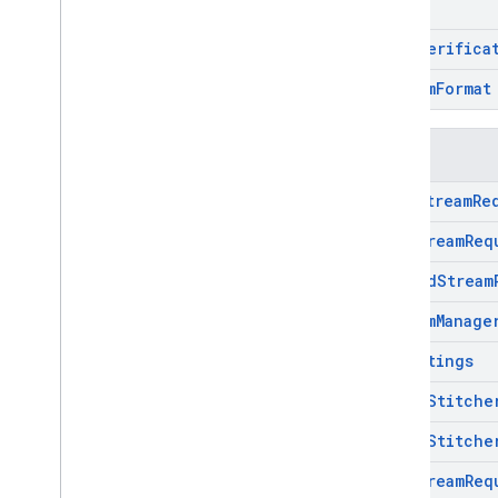
Evento Stream
Omid
Verifica
Stream
Format
Corsi
Live
Stream
Re
Pod
Stream
Req
Pod
Vod
Stream
Stream
Manage
Ui
Settings
Video
Stitche
Video
Stitche
VODStream
Req