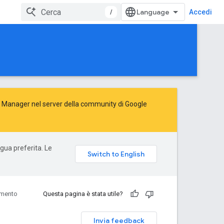
/
Accedi
Ad Manager nel server della
community di Google
ngua preferita. Le
imento
Questa pagina è stata utile?
Invia feedback