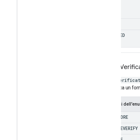
FULL
LIMITED
Omid
Verific
OmidVerifica
Identifica un for
Membri dell'en
COMSCORE
DOUBLEVERIFY
GOOGLE