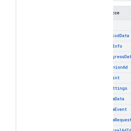
Interfacce
Ad
Ad
Period
Data
Ad
Pod
Info
Ad
Progress
Da
Companion
Ad
Cue
Point
Sdk
Settings
Stream
Data
Stream
Event
Stream
Reques
Universal
Ad
I