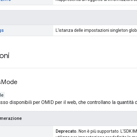
gs
L'istanza delle impostazioni singleton globa
oni
s
Mode
de
sso disponibili per OMID per il web, che controllano la quantità di
umerazione
Deprecato.
Non è più supportato. L'SDK I