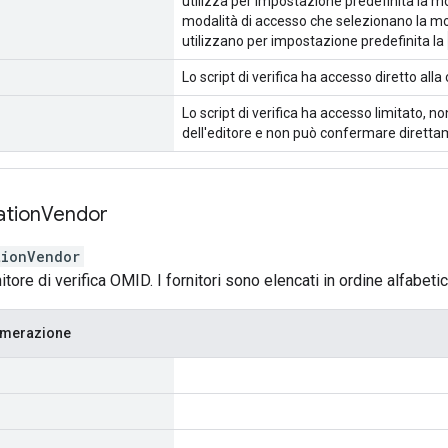
utilizza per impostazione predefinita la m
modalità di accesso che selezionano la mo
utilizzano per impostazione predefinita la
Lo script di verifica ha accesso diretto alla
Lo script di verifica ha accesso limitato, n
dell'editore e non può confermare direttam
ation
Vendor
tionVendor
nitore di verifica OMID. I fornitori sono elencati in ordine alfabetic
umerazione