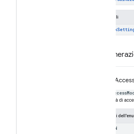
Variabili
Dai
Sdk
Settin
Enumerazi
Omid
Acces
OmidAccessMo
Modalità di acce
Membri dell'en
DOMAIN