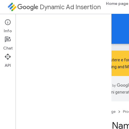
Home page
Dynamic Ad Insertion
SDK IMA DAI per HTML5
Info
Guide
Riferimento
Scarica
Chat
Per discutere e for
API
Advertising and 
google
.
ima
.
dai
.
api
Corsi
traduzioni generat
Richiesta di live streaming
Richiesta Pod
Stream
Pod
Vod
Stream
Request
Home page
Pro
Gestore streaming
API Na
Ui
Settings