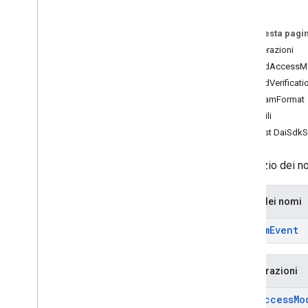
Richiesta di streaming dal vivo per
video
Richiesta stream video
Su questa pagi
Richiesta VOD
Enumerazioni
OmidAccessM
Interfacce
OmidVerificat
Annuncio
StreamFormat
Ad
Period
Data
Variabili
Informazioni su Ad
Pod
Const DaiSdkS
Dati avanzamento annuncio
Annuncio companion
Lo spazio dei no
cue point
Sdk
Settings
Spazi dei nomi
Dati di flusso
Evento Stream
Stream
Event
richiesta di streaming
Info
Id annuncio universale
Enumerazioni
Spazi dei nomi
Omid
Access
Mo