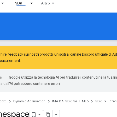
SDK
Altro
nire feedback sui nostri prodotti, unisciti al canale Discord ufficiale di 
Measurement
.
Google utilizza la tecnologia AI per tradurre i contenuti nella tua li
e dall'AI potrebbero contenere errori.
dotti
Dynamic Ad Insertion
IMA DAI SDK for HTML5
SDK
Rifer
mespace