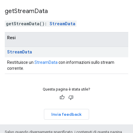
get
Stream
Data
getStreamData
(
)
:
StreamData
Resi
Stream
Data
Restituisce un
StreamData
con informazioni sullo stream
corrente.
Questa pagina è stata utile?
Invia feedback
Salvo quando diversamente specificato, i contenuti di questa pagina