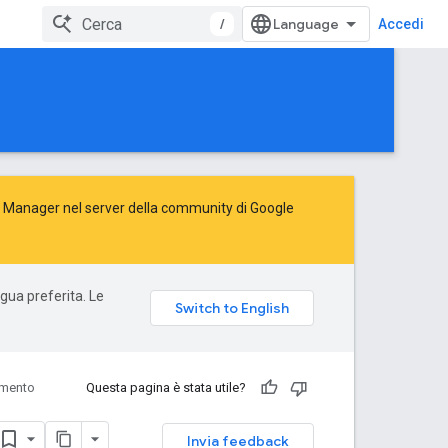
/
Accedi
Ad Manager nel server della
community di Google
ngua preferita. Le
imento
Questa pagina è stata utile?
Invia feedback