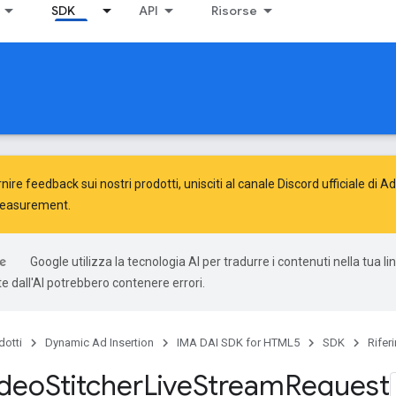
SDK
API
Risorse
nire feedback sui nostri prodotti, unisciti al canale Discord ufficiale di 
Measurement
.
Google utilizza la tecnologia AI per tradurre i contenuti nella tua li
e dall'AI potrebbero contenere errori.
dotti
Dynamic Ad Insertion
IMA DAI SDK for HTML5
SDK
Rifer
ideo
Stitcher
Live
Stream
Request