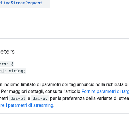
r
Live
Stream
Request
eters
ers
:
{
g
]
:
string
;
n insieme limitato di parametri dei tag annuncio nella richiesta d
Per maggiori dettagli, consulta l'articolo
Fornire parametri di tar
metri
dai-ot
e
dai-ov
per la preferenza della variante di stre
ire i parametri di streaming
.