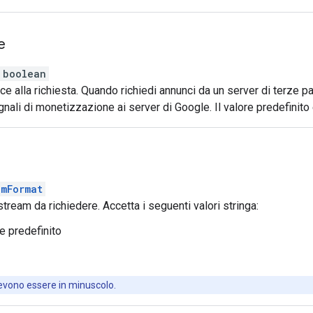
e
boolean
e alla richiesta. Quando richiedi annunci da un server di terze p
gnali di monetizzazione ai server di Google. Il valore predefinito
amFormat
stream da richiedere. Accetta i seguenti valori stringa:
re predefinito
 devono essere in minuscolo.