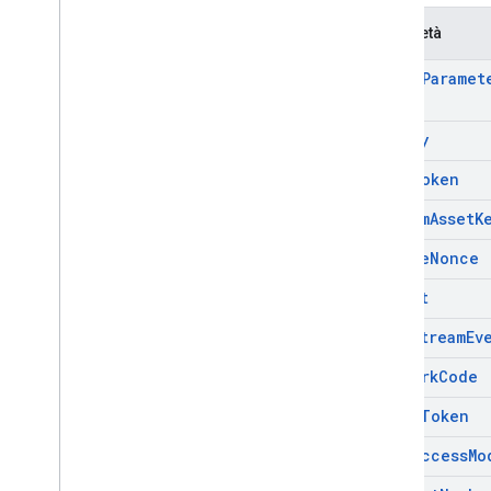
Evento Stream
Proprietà
ad
Tag
Paramet
api
Key
auth
Token
custom
Asset
K
enable
Nonce
format
live
Stream
Ev
network
Code
o
Auth
Token
omid
Access
Mo