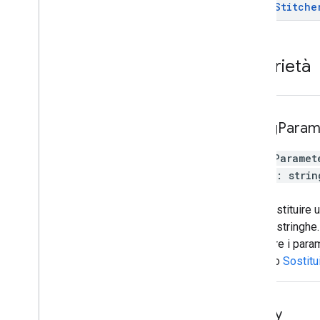
Video
Stitche
Proprietà
ad
Tag
Param
adTagParamet
[
key
:
strin
}
Puoi sostituire u
essere stringhe. 
utilizzare i para
l'articolo
Sostitu
api
Key