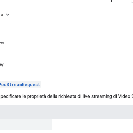
na
ers
ey
PodStreamRequest
ecificare le proprietà della richiesta di live streaming di Video S