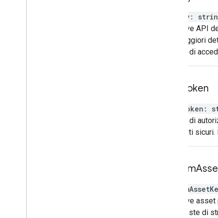
apiKey
:
stri
La chiave API de
Per maggiori dett
tentano di acced
auth
Token
authToken
:
s
Il token di autor
contenuti sicuri.
custom
Asse
customAssetK
La chiave asset 
le richieste di 