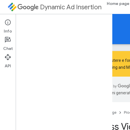
Home page
Dynamic Ad Insertion
SDK IMA DAI per HTML5
Info
Guide
Riferimento
Scarica
Chat
Per discutere e for
API
Advertising and 
google
.
ima
.
dai
.
api
Corsi
traduzioni generat
Richiesta di live streaming
Richiesta Pod
Stream
Pod
Vod
Stream
Request
Home page
Pro
Gestore streaming
Class V
Ui
Settings