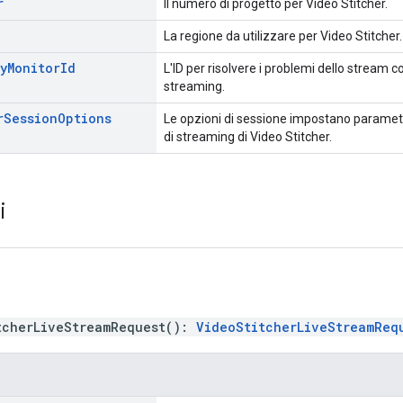
r
Il numero di progetto per Video Stitcher.
La regione da utilizzare per Video Stitcher.
y
Monitor
Id
L'ID per risolvere i problemi dello stream 
streaming.
r
Session
Options
Le opzioni di sessione impostano parametri 
di streaming di Video Stitcher.
ri
tcherLiveStreamRequest
(
)
:
VideoStitcherLiveStreamReq