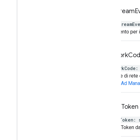
live
Stream
E
liveStreamEv
L'ID evento per i
network
Co
networkCode
:
Il codice di rete
Google Ad Mana
o
Auth
Token
oAuthToken
:
L'OAuthToken da 