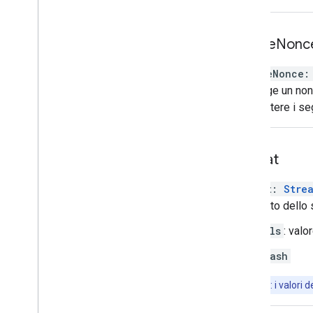
enable
Nonc
enableNonce
:
Aggiunge un nonc
trasmettere i se
format
format
:
Stre
Il formato dello 
hls
: valo
dash
Nota: i valori