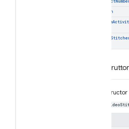
project
Numbe
region
stream
Activit
video
Stitche
Costrutto
constructor
new VideoSti
Resi