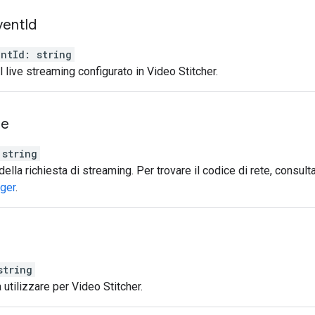
vent
Id
entId
:
string
l live streaming configurato in Video Stitcher.
de
string
 della richiesta di streaming. Per trovare il codice di rete, consulta
ger
.
string
utilizzare per Video Stitcher.