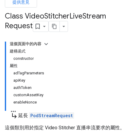
提供意見
Class Video
Stitcher
Live
Stream
Request
這個頁面中的內容
建構函式
constructor
屬性
adTagParameters
apiKey
authToken
customAssetKey
enableNonce
subdirectory_arrow_right
延長
PodStreamRequest
這個類別用於指定 Video Stitcher 直播串流要求的屬性。