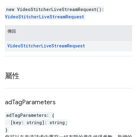
new VideoStitcherLiveStreamRequest
(
)
:
VideoStitcherLiveStreamRequest
傳回
Video
Stitcher
Live
Stream
Request
屬性
ad
Tag
Parameters
adTagParameters
:
{
[
key
:
string
]
:
string
;
}