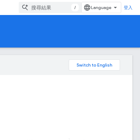
/
登入
。