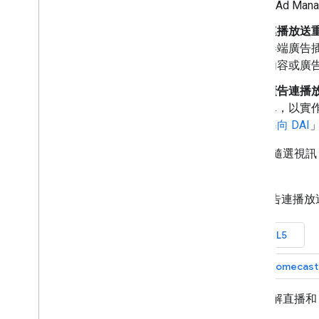
關於伺服器導向廣告插入
Google Ad
開始使用直播專用的 SGAI
連播放送
器端廣告插
內容或廣
廣告連播
單，以實作
導向 DAI
如果是隨選視訊，G
訊清單。
DAI 廣告連播
HTML5
Chromecast
如要瞭解直播和