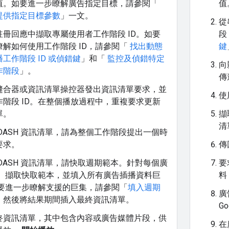
值。如要進一步瞭解廣告指定目標，請參閱「
值
提供指定目標參數
」一文。
從
註冊回應中擷取專屬使用者工作階段 ID。如要
段
瞭解如何使用工作階段 ID，請參閱「
找出動態
鍵
工作階段 ID 或偵錯鍵
」和「
監控及偵錯特定
向
作階段
」。
傳
縫合器或資訊清單操控器發出資訊清單要求，並
使
作階段 ID。在整個播放過程中，重複要求更新
單。
擷
清
DASH 資訊清單，請為整個工作階段提出一個時
要求。
傳
DASH 資訊清單，請快取週期範本。針對每個廣
要
， 擷取快取範本，並填入所有廣告插播資料巨
料
如要進一步瞭解支援的巨集，請參閱「
填入週期
廣
。然後將結果期間插入最終資訊清單。
G
終資訊清單，其中包含內容或廣告媒體片段，供
在