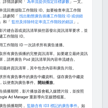
。詳情請參閱「
為串流提供指定目標參數
」一文。
串流回應擷取工作階段 ID。如要檢查串流工作階
，請參閱「
找出動態廣告插播工作階段 ID 或偵錯
」和「
監控及排除特定串流工作階段的錯誤
」。
影片縫合器或資訊清單操控器發出資訊清單要求，並
遞工作階段 ID。
用工作階段 ID 一次請求所有廣告連播。
取所有廣告插播的完整資訊清單。如要建立最終資訊
單，請將廣告 Pod 資訊清單與內容串流縫合。
回最終資訊清單，其中包含內容和廣告片段。
求所有廣告事件的廣告中繼資料。儲存廣告中繼資
，以便查詢廣告事件。
開始播放
。
告插播期間，影片播放器會載入媒體片段，並按照
oogle Ad Manager 重新導向至媒體檔案。
廣告插播期間，
監聽含有 ID3 標記的廣告事件
。如