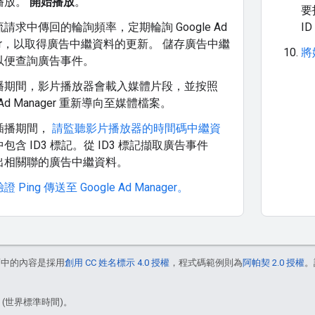
播放。
開始播放
。
要
請求中傳回的輪詢頻率，定期輪詢 Google Ad
I
ger，以取得廣告中繼資料的更新。 儲存廣告中繼
將媒
以便查詢廣告事件。
播期間，影片播放器會載入媒體片段，並按照
e Ad Manager 重新導向至媒體檔案。
插播期間，
請監聽影片播放器的時間碼中繼資
包含 ID3 標記。從 ID3 標記擷取廣告事件
找出相關聯的廣告中繼資料。
 Ping 傳送至 Google Ad Manager。
面中的內容是採用
創用 CC 姓名標示 4.0 授權
，程式碼範例則為
阿帕契 2.0 授權
。
5 (世界標準時間)。