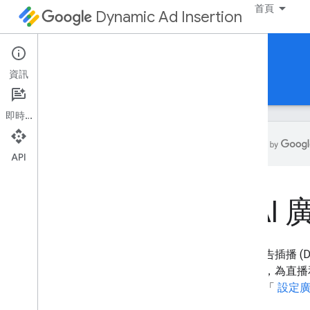
首頁
Dynamic Ad Insertion
DAI 廣告連播放送 API
資訊
指南
參考資料
即時通訊
API
總覽
瞭解 DAI Pod Serving API
DAI
開發伺服器端廣告插播功能
管理伺服器端廣告插播直播
動態廣告插播 (D
管理 SSAI VOD 串流
伺服器，為直播和
請參閱「
設定廣
設定伺服器引導廣告插入