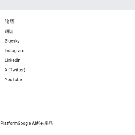
論壇
網誌
Bluesky
Instagram
LinkedIn
X (Twitter)
YouTube
 Platform
Google AI
所有產品