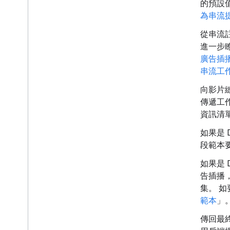
的預設
為串流
從串流
進一步
廣告插播
串流工
向影片
傳遞工
資訊清
如果是 
段範本
如果是 
告插播
集。 
範本
」
傳回最