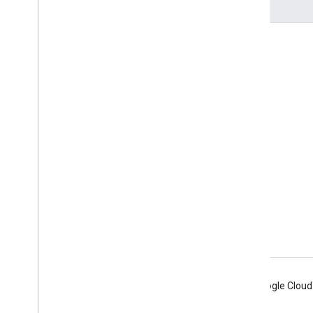
互動交流
Google Developer Program
Google Developer Groups
Google Developer Experts
Accelerators
Google Cloud & NVIDIA
Android
Chrome
Firebase
Google Cloud