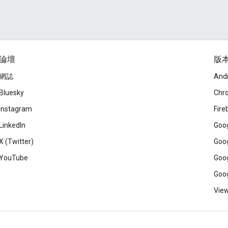
論壇
版
網誌
And
Bluesky
Chr
Instagram
Fire
LinkedIn
Goog
X (Twitter)
Goog
YouTube
Goog
Goog
View