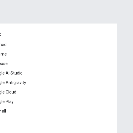
本
roid
ome
base
le AI Studio
le Antigravity
le Cloud
le Play
 all