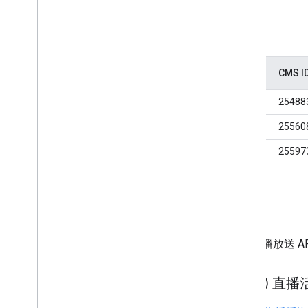
隨選影片串流範例
串流內容
CMS I
鋼鐵之淚
25488
用於可視度測試的「鋼鐵之淚」
25560
鋼鐵之淚
25597
廣告連播放送 DAI
如要搭配使用 IMA SDK 或廣告連播放送 
伺服器導向廣告插播 (SGAI) 直播