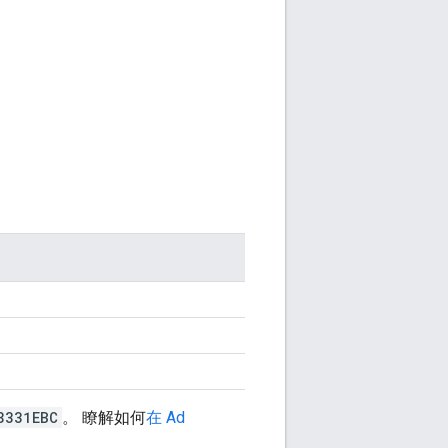
8331EBC
。 瞭解如何
在 Ad