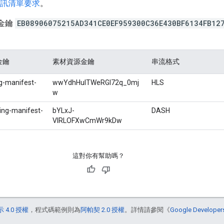
訊清單要求
。
證金鑰
EB08906075215AD341CE0EF959300C36E430BF6134FB12
。
金鑰
素材資源金鑰
串流格式
g-manifest-
wwYdhHuITWeRGl72q_0mj
HLS
w
ing-manifest-
bYLxJ-
DASH
VIRLOFXwCmWr9kDw
這對你有幫助嗎？
 4.0 授權
，程式碼範例則為
阿帕契 2.0 授權
。詳情請參閱《
Google Develop