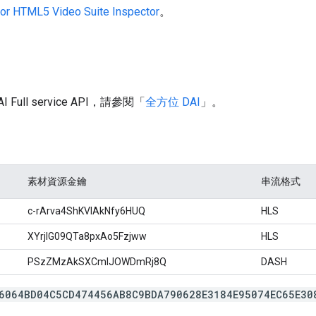
or HTML5 Video Suite Inspector
。
ull service API，請參閱「
全方位 DAI
」。
素材資源金鑰
串流格式
c-rArva4ShKVIAkNfy6HUQ
HLS
XYrjlG09QTa8pxAo5Fzjww
HLS
PSzZMzAkSXCmlJOWDmRj8Q
DASH
6064BD04C5CD474456AB8C9BDA790628E3184E95074EC65E30