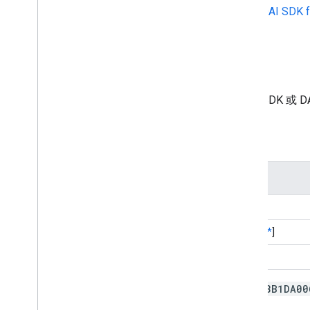
如要使用測試應用程式，請前往
DAI SDK f
全方位服務 DAI
如要搭配下列範例串流使用 IMA SDK 或 DAI F
直播 (線性) 串流範例
串流內容
Big Buck Bunny (Live)
Big Buck Bunny (Live) [
需要 API 金鑰
*
]
鋼鐵之淚 (Live)
* 啟用中的 IMA 測試 API 金鑰為
8B1DA00
Manager 中建立驗證金鑰
。