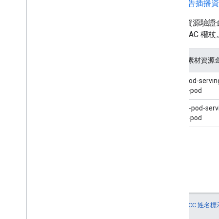
所有 SGAI 直播活動都必須
驗證廣告插播資
對於這類直播活動，請使用 Pod 資源驗
活動的每個廣告插播要求產生 HMAC 權杖
DAI 類型
自訂素材資源
廣告連播放送資訊清單
hls-pod-servin
auth-pod
廣告連播放送資訊清單
dash-pod-serv
auth-pod
除非另有註明，否則本頁面中的內容是採用
創用 CC 姓名標示
註冊商標。