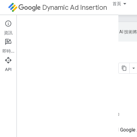
首頁
Dynamic Ad Insertion
Google 會運用 A
資訊
即時通訊
首頁
產品
Dynamic Ad Insertion
DAI 範例串流
API
這個頁面中的內容
全方位服務 DAI
直播 (線性) 串流範例
隨選影片串流範例
廣告連播放送 DAI
伺服器導向廣告插播 (SGAI) 直播活動
如要測試用戶端應用程式，請使用 Google A