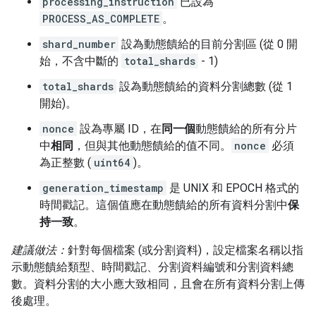
processing_instruction
已設為
PROCESS_AS_COMPLETE
。
shard_number
設為動態饋給的目前分割區 (從 0 開
始，不含中斷的
total_shards
- 1)
total_shards
設為動態饋給的資料分割總數 (從 1
開始)。
nonce
設為專屬 ID，在
同一個
動態饋給的所有分片
中
相同
，但與其他動態饋給的值不同。
nonce
必須
為正整數 (
uint64
)。
generation_timestamp
是 UNIX 和 EPOCH 格式的
時間戳記。這個值應在動態饋給的所有資料分割中
保
持一致
。
建議做法：
針對每個檔案 (或分割資料)，設定檔案名稱以指
示動態饋給類型、時間戳記、分割資料編號和分割資料總
數。資料分割的大小應大致相同，且會在所有資料分割上傳
後處理。