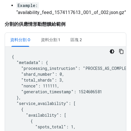
Example:
“availability_feed_1574117613_001_of_002.json.gz”
分割的供應情形動態饋給範例
資料分割 0
資料分割 1
區塊 2
{

  "metadata": {

    "processing_instruction": "PROCESS_AS_COMPLETE
    "shard_number": 0,

    "total_shards": 3,

    "nonce": 111111,

    "generation_timestamp": 1524606581

  },

  "service_availability": [

    {

      "availability": [

        {

          "spots_total": 1,
