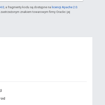
4.0
, a fragmenty kodu są dostępne na
licencji Apache 2.0
.
st zastrzeżonym znakiem towarowym firmy Oracle i jej
d
roid