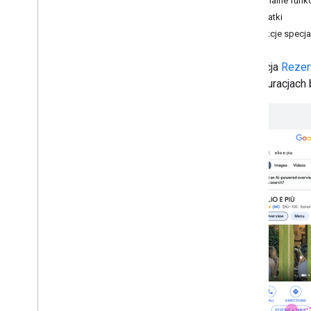
Opcjonalne funk
Dodatki
Funkcje specja
Integracja
Rezer
w restauracjach