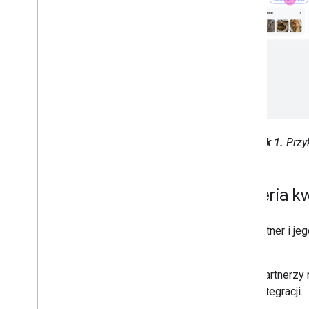
Rysunek 1.
Przy
Kryteria kw
Aby partner i j
kryteria:
Partnerzy
integracji.