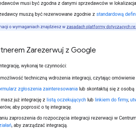
zedawców musi być zgodna z danymi sprzedawców w lokalizacj
rzedawcy muszą być rezerwowane zgodnie z
standardową defini
rmacji o wymaganiach znajdziesz w
zasadach platformy dotyczących re
rtnerem Zarezerwuj z Google
tegrację, wykonaj te czynności:
możliwość techniczną wdrożenia integracji, czytając omówienie 
ormularz zgłoszenia zainteresowania
lub skontaktuj się z osob
 masz już integrację z
listą oczekujących
lub
linkiem do firmy
,
ut
erów, aby poprosić o tę integrację.
niu zaproszenia do rozpoczęcia integracji rezerwacji w Centr
ziałań
, aby zarządzać integracją.