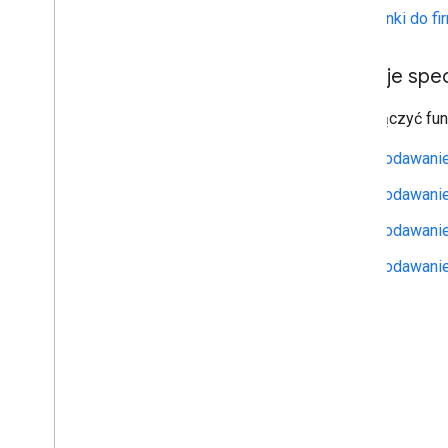
Linki do fi
Funkcje spec
Aby włączyć fun
Dodawanie 
Dodawanie
Dodawanie
Dodawanie