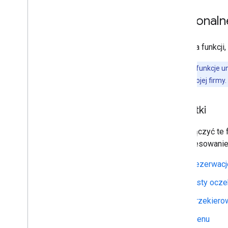
Opcjonaln
Oto lista funkcj
Uwaga:
te funkcje u
biznesową Twojej firmy.
Dodatki
Aby włączyć te f
zainteresowanie
Rezerwacj
Listy ocze
Przekierow
Menu