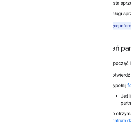
Lista spr
Usługi sp
Uwaga:
więcej info
Zostań pa
Aby rozpocząć in
Potwierdź 
Wypełnij
f
Jeśli
partn
Po otrzyma
Centrum d