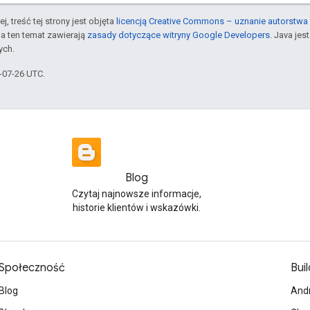
j, treść tej strony jest objęta
licencją Creative Commons – uznanie autorstwa 
a ten temat zawierają
zasady dotyczące witryny Google Developers
. Java je
ych.
5-07-26 UTC.
Blog
Czytaj najnowsze informacje,
historie klientów i wskazówki.
Społeczność
Buil
Blog
And