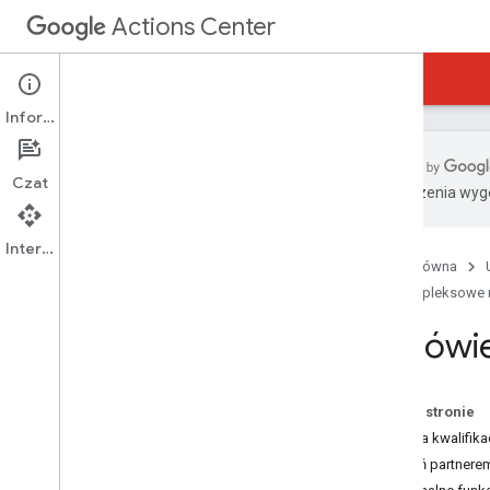
Actions Center
Centrum działań
Kompleksowe rezerwacje
Informacje
Czat
Tłumaczenia wyge
Omówienie i wymagania
Zasady
Interfejs API
Strona główna
Etapy integracji
Kompleksowe r
Odniesienia i próbki
Dodatki
Omówie
Funkcje specjalne
portal dla partnerów
Pomoc
Na tej stronie
Kryteria kwalifika
Zostań partnere