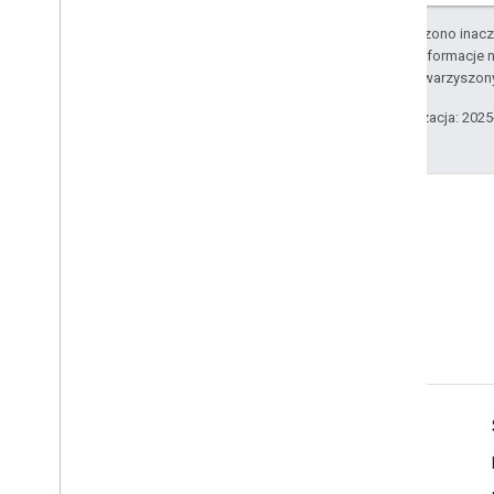
O ile nie stwierdzono inacze
Szczegółowe informacje n
podmiotów stowarzyszon
Ostatnia aktualizacja: 202
Informacje o produkcie
Warunki usługi