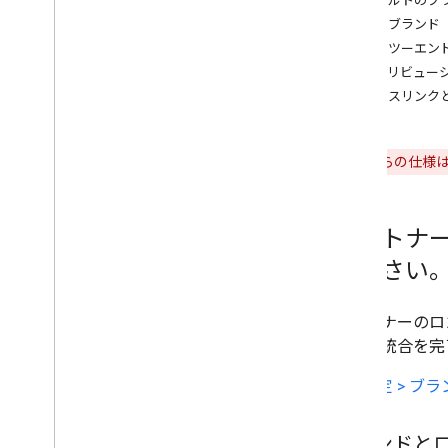
デフォルトのブ
アカウントとユーザー
複数のブランド
連絡先情報の設定
エンドツーエン
フィード
アトリビューシ
ダッシュボード
ビジネスリンク
サポート
重要:
これらの仕様は
パートナ
ください
パートナーのロ
ードは統合を完
注:
[
設定 > ブ
ブランドと