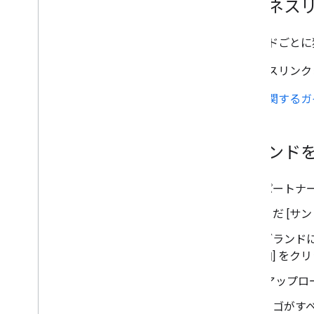
ビジネス
ブランドごとに
ビジネスリンク
ロゴに関するガ
ブランド
パートナー 
まだ [サ
ブランド
加] をク
[アップ
ロゴがす