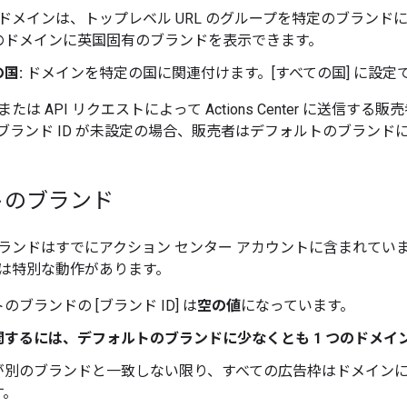
ドメインは、トップレベル URL のグループを特定のブランド
のドメインに英国固有のブランドを表示できます。
国:
ドメインを特定の国に関連付けます。[すべての国] に設定
は API リクエストによって Actions Center に送信す
ブランド ID が未設定の場合、販売者はデフォルトのブランド
トのブランド
ランドはすでにアクション センター アカウントに含まれてい
は特別な動作があります。
のブランドの [ブランド ID] は
空の値
になっています。
開するには、デフォルトのブランドに少なくとも 1 つのドメイ
が別のブランドと一致しない限り、すべての広告枠はドメイン
す。