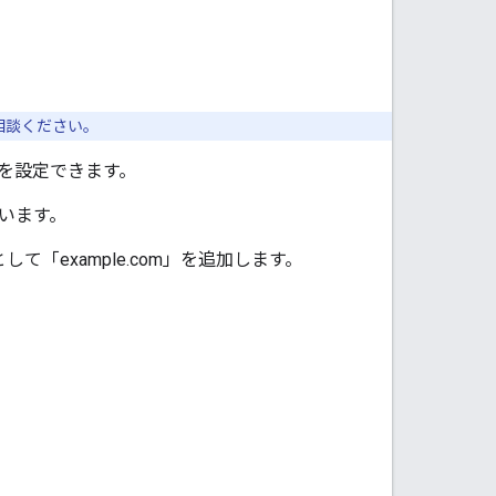
ご相談ください。
を設定できます。
ています。
して「example.com」を追加します。