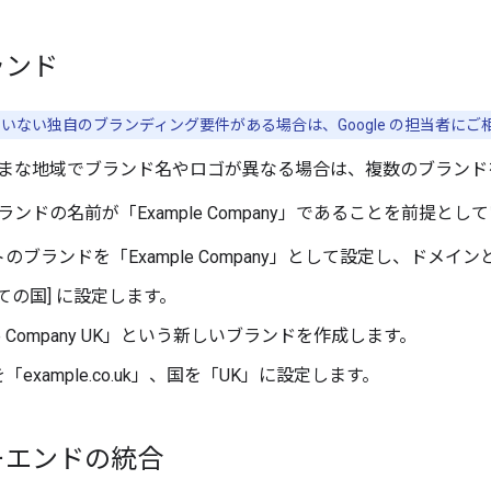
ランド
ていない独自のブランディング要件がある場合は、Google の担当者に
まな地域でブランド名やロゴが異なる場合は、複数のブランド
ンドの名前が「Example Company」であることを前提とし
のブランドを「Example Company」として設定し、ドメインと
べての国] に設定します。
le Company UK」という新しいブランドを作成します。
example.co.uk」、国を「UK」に設定します。
ーエンドの統合