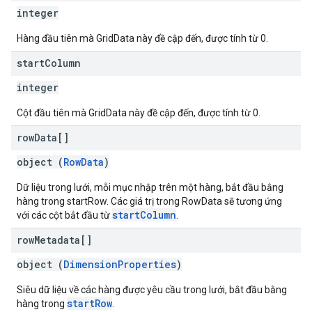
integer
Hàng đầu tiên mà GridData này đề cập đến, được tính từ 0.
start
Column
integer
Cột đầu tiên mà GridData này đề cập đến, được tính từ 0.
row
Data[]
object (
RowData
)
Dữ liệu trong lưới, mỗi mục nhập trên một hàng, bắt đầu bằng
hàng trong startRow. Các giá trị trong RowData sẽ tương ứng
startColumn
với các cột bắt đầu từ
.
row
Metadata[]
object (
DimensionProperties
)
Siêu dữ liệu về các hàng được yêu cầu trong lưới, bắt đầu bằng
startRow
hàng trong
.