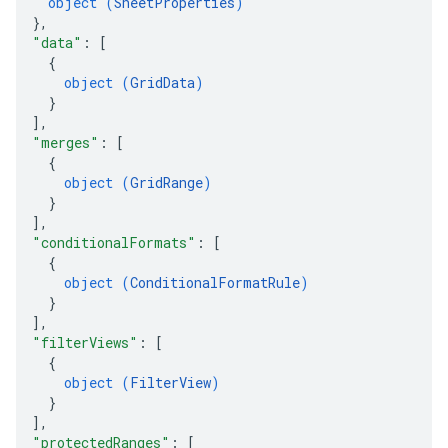
object (
SheetProperties
)
}
,
"data"
: 
[
{
object (
GridData
)
}
]
,
"merges"
: 
[
{
object (
GridRange
)
}
]
,
"conditionalFormats"
: 
[
{
object (
ConditionalFormatRule
)
}
]
,
"filterViews"
: 
[
{
object (
FilterView
)
}
]
,
"protectedRanges"
: 
[