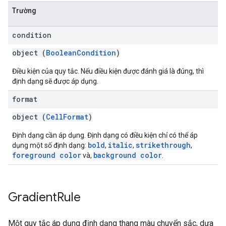
Trường
condition
object (
BooleanCondition
)
Điều kiện của quy tắc. Nếu điều kiện được đánh giá là đúng, thì
định dạng sẽ được áp dụng.
format
object (
CellFormat
)
Định dạng cần áp dụng. Định dạng có điều kiện chỉ có thể áp
bold
italic
strikethrough
dụng một số định dạng:
,
,
,
foreground color
background color
và,
.
Gradient
Rule
Một quy tắc áp dụng định dạng thang màu chuyển sắc, dựa