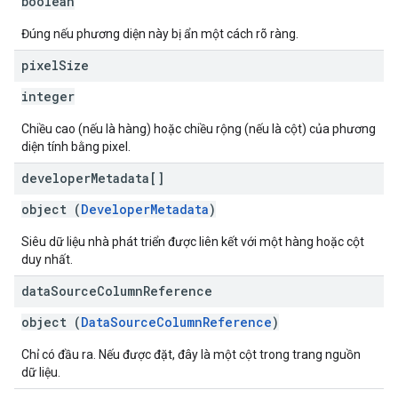
boolean
Đúng nếu phương diện này bị ẩn một cách rõ ràng.
pixel
Size
integer
Chiều cao (nếu là hàng) hoặc chiều rộng (nếu là cột) của phương
diện tính bằng pixel.
developer
Metadata[]
object (
DeveloperMetadata
)
Siêu dữ liệu nhà phát triển được liên kết với một hàng hoặc cột
duy nhất.
data
Source
Column
Reference
object (
DataSourceColumnReference
)
Chỉ có đầu ra. Nếu được đặt, đây là một cột trong trang nguồn
dữ liệu.