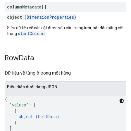
column
Metadata[]
object (
DimensionProperties
)
Siêu dữ liệu về các cột được yêu cầu trong lưới, bắt đầu bằng cột
startColumn
trong
.
Row
Data
Dữ liệu về từng ô trong một hàng.
Biểu diễn dưới dạng JSON
{
"values"
: 
[
{
object (
CellData
)
}
]