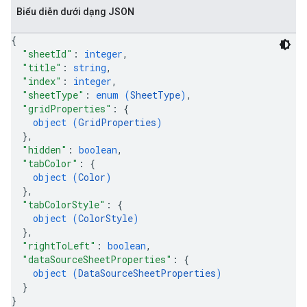
Biểu diễn dưới dạng JSON
{
"sheetId"
: 
integer
,
"title"
: 
string
,
"index"
: 
integer
,
"sheetType"
: 
enum (
SheetType
)
,
"gridProperties"
: 
{
object (
GridProperties
)
}
,
"hidden"
: 
boolean
,
"tabColor"
: 
{
object (
Color
)
}
,
"tabColorStyle"
: 
{
object (
ColorStyle
)
}
,
"rightToLeft"
: 
boolean
,
"dataSourceSheetProperties"
: 
{
object (
DataSourceSheetProperties
)
}
}