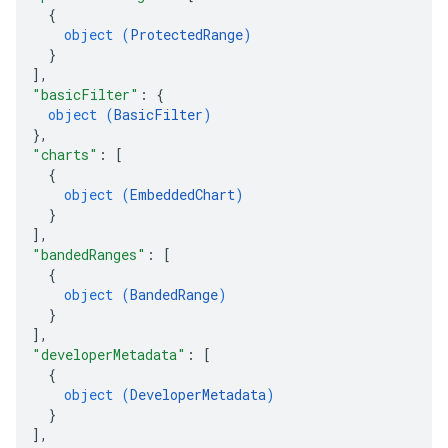
{
object (
ProtectedRange
)
}
]
,
"basicFilter"
: 
{
object (
BasicFilter
)
}
,
"charts"
: 
[
{
object (
EmbeddedChart
)
}
]
,
"bandedRanges"
: 
[
{
object (
BandedRange
)
}
]
,
"developerMetadata"
: 
[
{
object (
DeveloperMetadata
)
}
]
,