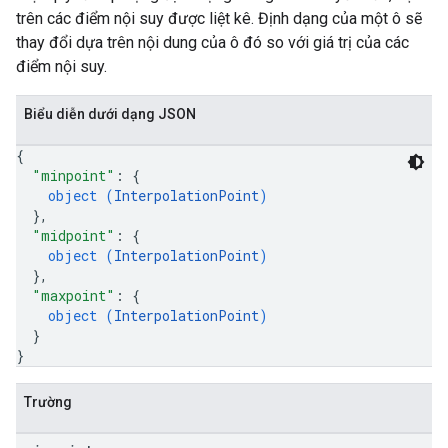
trên các điểm nội suy được liệt kê. Định dạng của một ô sẽ
thay đổi dựa trên nội dung của ô đó so với giá trị của các
điểm nội suy.
Biểu diễn dưới dạng JSON
{
"minpoint"
: 
{
object (
InterpolationPoint
)
}
,
"midpoint"
: 
{
object (
InterpolationPoint
)
}
,
"maxpoint"
: 
{
object (
InterpolationPoint
)
}
}
Trường