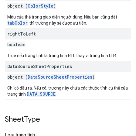
object (
ColorStyle
)
Màu của thẻ trong giao diện người dùng. Nếu bạn cũng đặt
tabColor
, thì trường này sẽ được ưu tiên.
right
To
Left
boolean
True nếu trang tính là trang tính RTL thay vì trang tính LTR.
data
Source
Sheet
Properties
object (
DataSourceSheetProperties
)
Chỉ có đầu ra. Nếu có, trường này chứa các thuộc tính cụ thể của
DATA_SOURCE
trang tính
.
Sheet
Type
Loại trang tính.