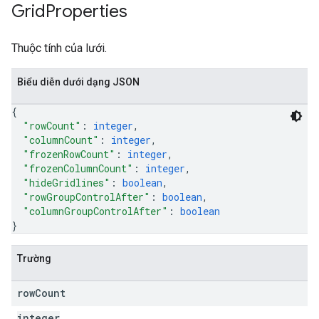
Grid
Properties
Thuộc tính của lưới.
Biểu diễn dưới dạng JSON
{
"rowCount"
: 
integer
,
"columnCount"
: 
integer
,
"frozenRowCount"
: 
integer
,
"frozenColumnCount"
: 
integer
,
"hideGridlines"
: 
boolean
,
"rowGroupControlAfter"
: 
boolean
,
"columnGroupControlAfter"
: 
boolean
}
Trường
row
Count
integer