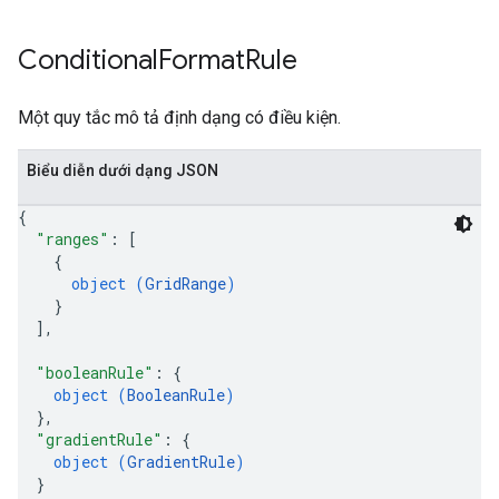
Conditional
Format
Rule
Một quy tắc mô tả định dạng có điều kiện.
Biểu diễn dưới dạng JSON
{
"ranges"
: 
[
{
object (
GridRange
)
}
]
,
"booleanRule"
: 
{
object (
BooleanRule
)
}
,
"gradientRule"
: 
{
object (
GradientRule
)
}