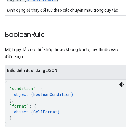
Định dạng sẽ thay đổi tuỳ theo các chuyển màu trong quy tắc.
Boolean
Rule
Một quy tắc có thể khớp hoặc không khớp, tuỳ thuộc vào
điều kiện.
Biểu diễn dưới dạng JSON
{
"condition"
: 
{
object (
BooleanCondition
)
}
,
"format"
: 
{
object (
CellFormat
)
}
}