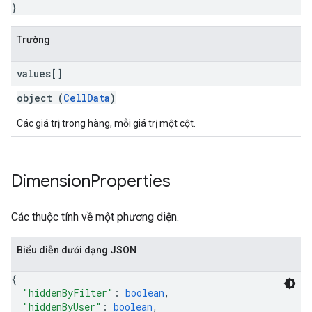
}
Trường
values[]
object (
CellData
)
Các giá trị trong hàng, mỗi giá trị một cột.
Dimension
Properties
Các thuộc tính về một phương diện.
Biểu diễn dưới dạng JSON
{
"hiddenByFilter"
: 
boolean
,
"hiddenByUser"
: 
boolean
,