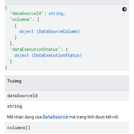
{
"dataSourceId"
: 
string
,
"columns"
: 
[
{
object (
DataSourceColumn
)
}
]
,
"dataExecutionStatus"
: 
{
object (
DataExecutionStatus
)
}
}
Trường
data
Source
Id
string
DataSource
Mã nhận dạng của
mà trang tính được kết nối.
columns[]