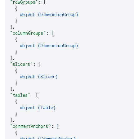
"rowGroups"
: 
[
{
object (
DimensionGroup
)
}
]
,
"columnGroups"
: 
[
{
object (
DimensionGroup
)
}
]
,
"slicers"
: 
[
{
object (
Slicer
)
}
]
,
"tables"
: 
[
{
object (
Table
)
}
]
,
"commentAnchors"
: 
[
{
object (
CommentAnchor
)