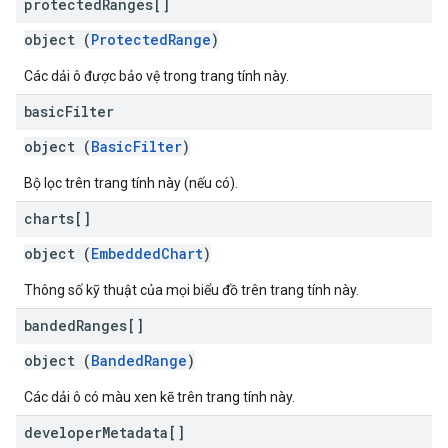
protected
Ranges[]
object (
ProtectedRange
)
Các dải ô được bảo vệ trong trang tính này.
basic
Filter
object (
BasicFilter
)
Bộ lọc trên trang tính này (nếu có).
charts[]
object (
EmbeddedChart
)
Thông số kỹ thuật của mọi biểu đồ trên trang tính này.
banded
Ranges[]
object (
BandedRange
)
Các dải ô có màu xen kẽ trên trang tính này.
developer
Metadata[]