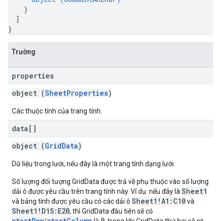
}
]
}
Trường
properties
object (
SheetProperties
)
Các thuộc tính của trang tính.
data[]
object (
GridData
)
Dữ liệu trong lưới, nếu đây là một trang tính dạng lưới.
Số lượng đối tượng GridData được trả về phụ thuộc vào số lượng
Sheet1
dải ô được yêu cầu trên trang tính này. Ví dụ: nếu đây là
Sheet1!A1:C10
và bảng tính được yêu cầu có các dải ô
và
Sheet1!D15:E20
, thì GridData đầu tiên sẽ có
startRow
startColumn
0