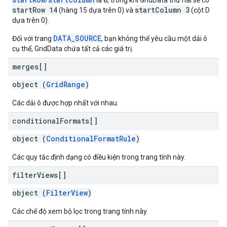
/
là
, trong khi GridData thứ hai sẽ có
startRow 14
startColumn 3
(hàng 15 dựa trên 0) và
(cột D
dựa trên 0).
DATA_SOURCE
Đối với trang
, bạn không thể yêu cầu một dải ô
cụ thể, GridData chứa tất cả các giá trị.
merges[]
object (
GridRange
)
Các dải ô được hợp nhất với nhau.
conditional
Formats[]
object (
ConditionalFormatRule
)
Các quy tắc định dạng có điều kiện trong trang tính này.
filter
Views[]
object (
FilterView
)
Các chế độ xem bộ lọc trong trang tính này.