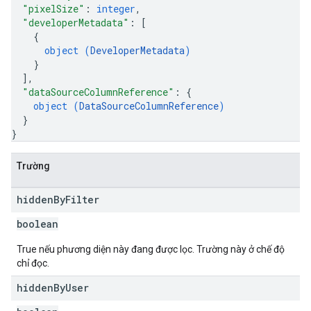
"pixelSize"
: 
integer
,
"developerMetadata"
: 
[
{
object (
DeveloperMetadata
)
}
]
,
"dataSourceColumnReference"
: 
{
object (
DataSourceColumnReference
)
}
}
Trường
hidden
By
Filter
boolean
True nếu phương diện này đang được lọc. Trường này ở chế độ
chỉ đọc.
hidden
By
User