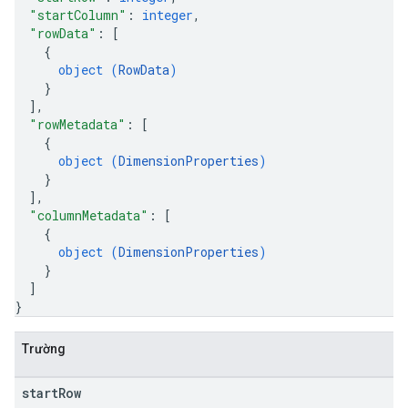
"startColumn"
: 
integer
,
"rowData"
: 
[
{
object (
RowData
)
}
]
,
"rowMetadata"
: 
[
{
object (
DimensionProperties
)
}
]
,
"columnMetadata"
: 
[
{
object (
DimensionProperties
)
}
]
}
Trường
start
Row