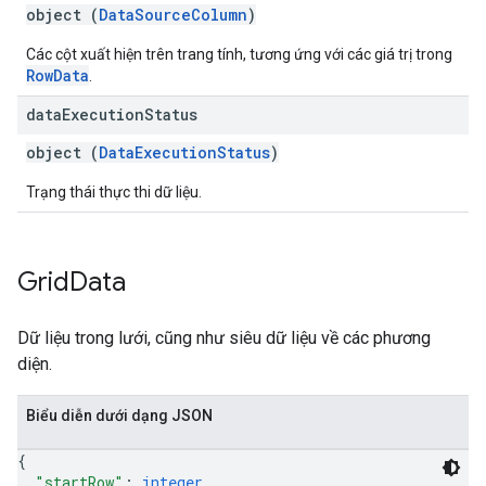
object (
DataSourceColumn
)
Các cột xuất hiện trên trang tính, tương ứng với các giá trị trong
RowData
.
data
Execution
Status
object (
DataExecutionStatus
)
Trạng thái thực thi dữ liệu.
Grid
Data
Dữ liệu trong lưới, cũng như siêu dữ liệu về các phương
diện.
Biểu diễn dưới dạng JSON
{
"startRow"
: 
integer
,