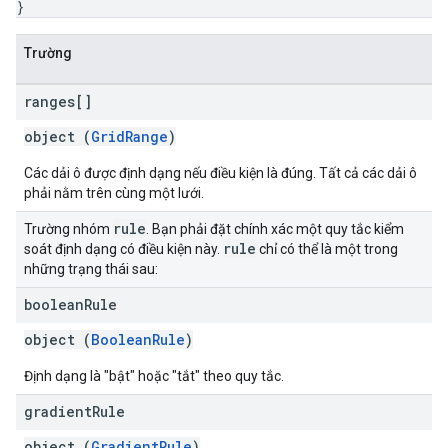
}
Trường
ranges[]
object (
GridRange
)
Các dải ô được định dạng nếu điều kiện là đúng. Tất cả các dải ô
phải nằm trên cùng một lưới.
rule
Trường nhóm
. Bạn phải đặt chính xác một quy tắc kiểm
rule
soát định dạng có điều kiện này.
chỉ có thể là một trong
những trạng thái sau:
boolean
Rule
object (
BooleanRule
)
Định dạng là "bật" hoặc "tắt" theo quy tắc.
gradient
Rule
object (
GradientRule
)