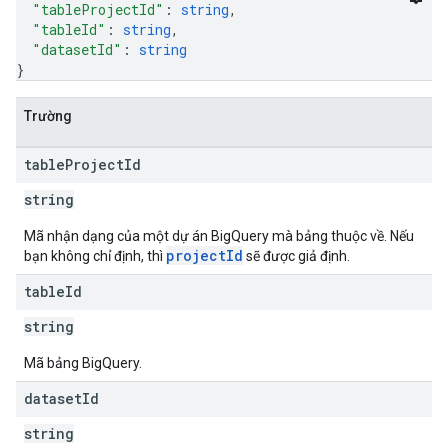
"tableProjectId"
: 
string
,
"tableId"
: 
string
,
"datasetId"
: 
string
}
Trường
table
Project
Id
string
Mã nhận dạng của một dự án BigQuery mà bảng thuộc về. Nếu
projectId
bạn không chỉ định, thì
sẽ được giả định.
table
Id
string
Mã bảng BigQuery.
dataset
Id
string