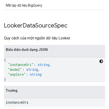
Mã tập dữ liệu BigQuery.
Looker
Data
Source
Spec
Quy cách của một nguồn dữ liệu Looker.
Biểu diễn dưới dạng JSON
{
"instanceUri"
: 
string
,
"model"
: 
string
,
"explore"
: 
string
}
Trường
instance
Uri