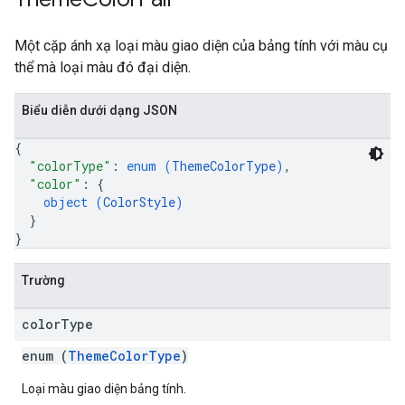
Một cặp ánh xạ loại màu giao diện của bảng tính với màu cụ
thể mà loại màu đó đại diện.
Biểu diễn dưới dạng JSON
{
"colorType"
: 
enum (
ThemeColorType
)
,
"color"
: 
{
object (
ColorStyle
)
}
}
Trường
color
Type
enum (
ThemeColorType
)
Loại màu giao diện bảng tính.