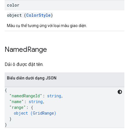
color
object (
ColorStyle
)
Màu cụ thể tương ứng với loại màu giao diện.
Named
Range
Dải ô được đặt tên.
Biểu diễn dưới dạng JSON
{
"namedRangeId"
: 
string
,
"name"
: 
string
,
"range"
: 
{
object (
GridRange
)
}
}