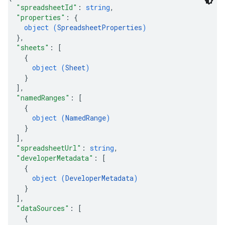
"spreadsheetId"
: 
string
,
"properties"
: 
{
object (
SpreadsheetProperties
)
}
,
"sheets"
: 
[
{
object (
Sheet
)
}
]
,
"namedRanges"
: 
[
{
object (
NamedRange
)
}
]
,
"spreadsheetUrl"
: 
string
,
"developerMetadata"
: 
[
{
object (
DeveloperMetadata
)
}
]
,
"dataSources"
: 
[
{