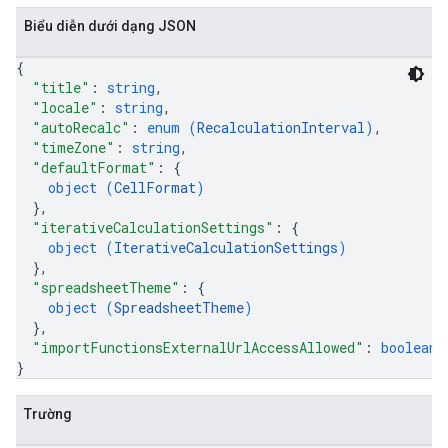
Biểu diễn dưới dạng JSON
{
"title"
: 
string
,
"locale"
: 
string
,
"autoRecalc"
: 
enum (
RecalculationInterval
)
,
"timeZone"
: 
string
,
"defaultFormat"
: 
{
object (
CellFormat
)
}
,
"iterativeCalculationSettings"
: 
{
object (
IterativeCalculationSettings
)
}
,
"spreadsheetTheme"
: 
{
object (
SpreadsheetTheme
)
}
,
"importFunctionsExternalUrlAccessAllowed"
: 
boolean
}
Trường