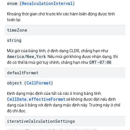
enum (
RecalculationInterval
)
Khoảng thời gian chờ trước khi các hàm biến động được tính
toán lại.
time
Zone
string
Múi giờ của bảng tính, ở định dạng CLDR, chẳng hạn như
America/New_York
. Nếu múi giờ không được nhận dạng, thì
GMT-07:00
đó có thể là múi giờ tuỳ chỉnh, chẳng hạn như
.
default
Format
object (
CellFormat
)
Định dạng mặc định của tất cả các ô trong bảng tính.
CellData.effectiveFormat
sẽ không được đặt nếu định
dạng của ô bằng với định dạng mặc định này. Trường này ở chế
độ chỉ đọc.
iterative
Calculation
Settings