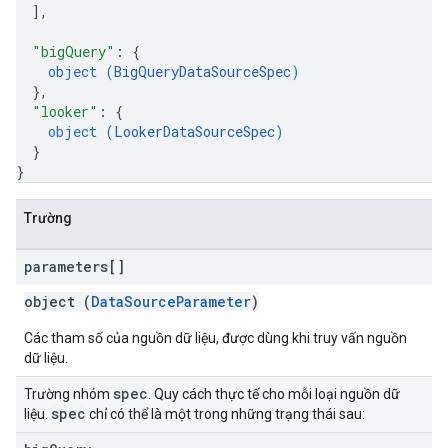
]
,
"bigQuery"
: 
{
object (
BigQueryDataSourceSpec
)
}
,
"looker"
: 
{
object (
LookerDataSourceSpec
)
}
}
Trường
parameters[]
object (
DataSourceParameter
)
Các tham số của nguồn dữ liệu, được dùng khi truy vấn nguồn
dữ liệu.
spec
Trường nhóm
. Quy cách thực tế cho mỗi loại nguồn dữ
spec
liệu.
chỉ có thể là một trong những trạng thái sau: