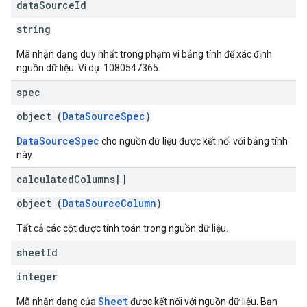
data
Source
Id
string
Mã nhận dạng duy nhất trong phạm vi bảng tính để xác định
nguồn dữ liệu. Ví dụ: 1080547365.
spec
object (
DataSourceSpec
)
DataSourceSpec
cho nguồn dữ liệu được kết nối với bảng tính
này.
calculated
Columns[]
object (
DataSourceColumn
)
Tất cả các cột được tính toán trong nguồn dữ liệu.
sheet
Id
integer
Sheet
Mã nhận dạng của
được kết nối với nguồn dữ liệu. Bạn