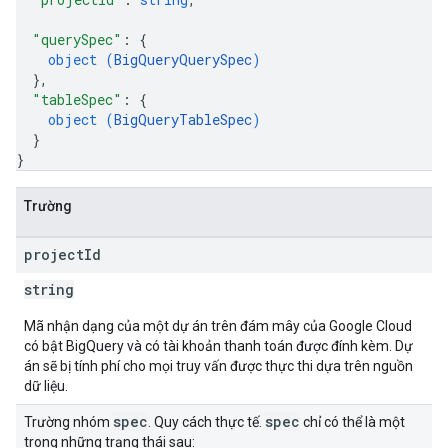
"querySpec"
: 
{
object (
BigQueryQuerySpec
)
}
,
"tableSpec"
: 
{
object (
BigQueryTableSpec
)
}
}
Trường
project
Id
string
Mã nhận dạng của một dự án trên đám mây của Google Cloud
có bật BigQuery và có tài khoản thanh toán được đính kèm. Dự
án sẽ bị tính phí cho mọi truy vấn được thực thi dựa trên nguồn
dữ liệu.
spec
spec
Trường nhóm
. Quy cách thực tế.
chỉ có thể là một
trong những trạng thái sau: