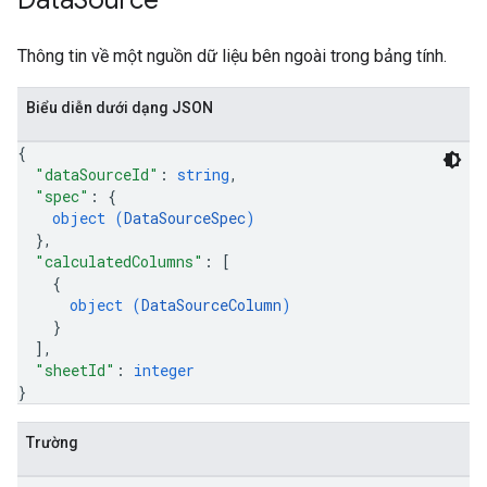
Data
Source
Thông tin về một nguồn dữ liệu bên ngoài trong bảng tính.
Biểu diễn dưới dạng JSON
{
"dataSourceId"
: 
string
,
"spec"
: 
{
object (
DataSourceSpec
)
}
,
"calculatedColumns"
: 
[
{
object (
DataSourceColumn
)
}
]
,
"sheetId"
: 
integer
}
Trường