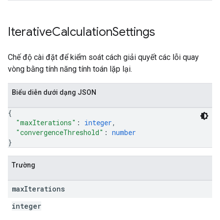
Iterative
Calculation
Settings
Chế độ cài đặt để kiểm soát cách giải quyết các lỗi quay
vòng bằng tính năng tính toán lặp lại.
Biểu diễn dưới dạng JSON
{
"maxIterations"
: 
integer
,
"convergenceThreshold"
: 
number
}
Trường
max
Iterations
integer