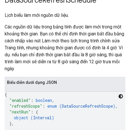
Data
Source
Refresh
Schedule
Lịch biểu làm mới nguồn dữ liệu.
Các nguồn dữ liệu trong bảng tính được làm mới trong một
khoảng thời gian. Bạn có thể chỉ định thời gian bắt đầu bằng
cách nhấp vào nút Làm mới theo lịch trong trình chỉnh sửa
Trang tính, nhưng khoảng thời gian được cố định là 4 giờ. Ví
dụ: nếu bạn chỉ định thời gian bắt đầu là 8 giờ sáng, thì quá
trình làm mới sẽ diễn ra từ 8 giờ sáng đến 12 giờ trưa mỗi
ngày.
Biểu diễn dưới dạng JSON
{
"enabled"
: 
boolean
,
"refreshScope"
: 
enum (
DataSourceRefreshScope
)
,
"nextRun"
: 
{
object (
Interval
)
}
,