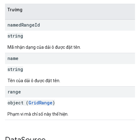
Trường
named
Range
Id
string
Mã nhận dạng của dải ô được đặt tên.
name
string
Tên của dải ô được đặt tên.
range
object (
GridRange
)
Phạm vi mà chỉ số này thể hiện.