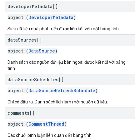
developer
Metadata[]
object (
DeveloperMetadata
)
Siêu dữ liệu nhà phát triển được liên kết với một bảng tính.
data
Sources[]
object (
DataSource
)
Danh sách các nguồn dữ liệu bên ngoài được kết nối với bảng
tính.
data
Source
Schedules[]
object (
DataSourceRefreshSchedule
)
Chỉ có đầu ra. Danh sách lịch làm mới nguồn dữ liệu.
comments[]
object (
CommentThread
)
Các chuỗi bình luận liên quan đến bảng tính.