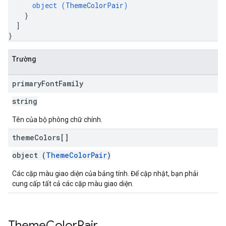
object (
ThemeColorPair
)
}
]
}
Trường
primary
Font
Family
string
Tên của bộ phông chữ chính.
theme
Colors[]
object (
ThemeColorPair
)
Các cặp màu giao diện của bảng tính. Để cập nhật, bạn phải
cung cấp tất cả các cặp màu giao diện.
Theme
Color
Pair