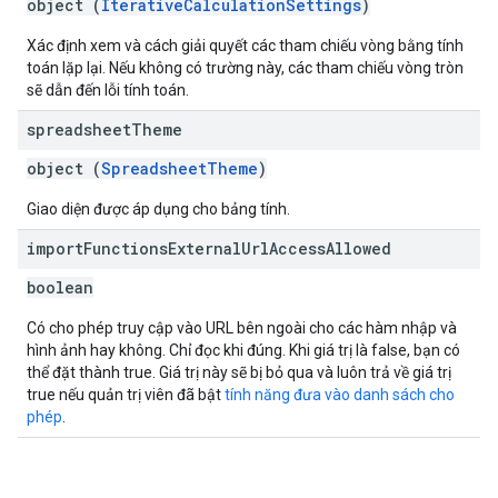
object (
IterativeCalculationSettings
)
Xác định xem và cách giải quyết các tham chiếu vòng bằng tính
toán lặp lại. Nếu không có trường này, các tham chiếu vòng tròn
sẽ dẫn đến lỗi tính toán.
spreadsheet
Theme
object (
SpreadsheetTheme
)
Giao diện được áp dụng cho bảng tính.
import
Functions
External
Url
Access
Allowed
boolean
Có cho phép truy cập vào URL bên ngoài cho các hàm nhập và
hình ảnh hay không. Chỉ đọc khi đúng. Khi giá trị là false, bạn có
thể đặt thành true. Giá trị này sẽ bị bỏ qua và luôn trả về giá trị
true nếu quản trị viên đã bật
tính năng đưa vào danh sách cho
phép
.