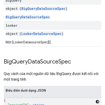
big
Query
object (
BigQueryDataSourceSpec
)
BigQueryDataSourceSpec
.
looker
object (
LookerDataSourceSpec
)
Một [LookerDatasourceSpec][].
Big
Query
Data
Source
Spec
Quy cách của một nguồn dữ liệu BigQuery được kết nối với
một trang tính.
Biểu diễn dưới dạng JSON
{
"projectId"
: 
string
,