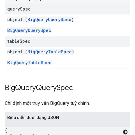
query
Spec
object (
BigQueryQuerySpec
)
BigQueryQuerySpec
.
table
Spec
object (
BigQueryTableSpec
)
BigQueryTableSpec
.
Big
Query
Query
Spec
Chỉ định một truy vấn BigQuery tuỳ chỉnh.
Biểu diễn dưới dạng JSON
{