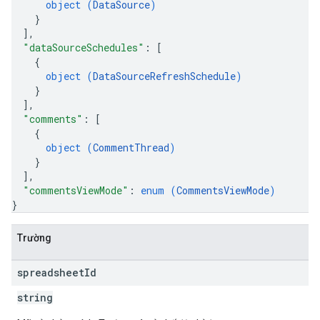
object (
DataSource
)
}
]
,
"dataSourceSchedules"
: 
[
{
object (
DataSourceRefreshSchedule
)
}
]
,
"comments"
: 
[
{
object (
CommentThread
)
}
]
,
"commentsViewMode"
: 
enum (
CommentsViewMode
)
}
Trường
spreadsheet
Id
string