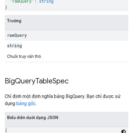
"rawQuery"
: 
string
}
Trường
raw
Query
string
Chuỗi truy vấn thô.
Big
Query
Table
Spec
Chỉ định một định nghĩa bảng BigQuery. Bạn chỉ được sử
dụng
bảng gốc
.
Biểu diễn dưới dạng JSON
{