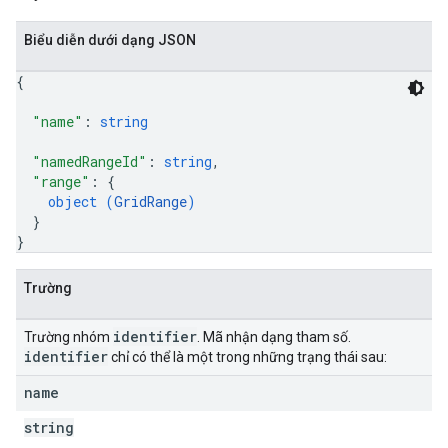
Biểu diễn dưới dạng JSON
{
"name"
: 
string
"namedRangeId"
: 
string
,
"range"
: 
{
object (
GridRange
)
}
}
Trường
identifier
Trường nhóm
. Mã nhận dạng tham số.
identifier
chỉ có thể là một trong những trạng thái sau:
name
string