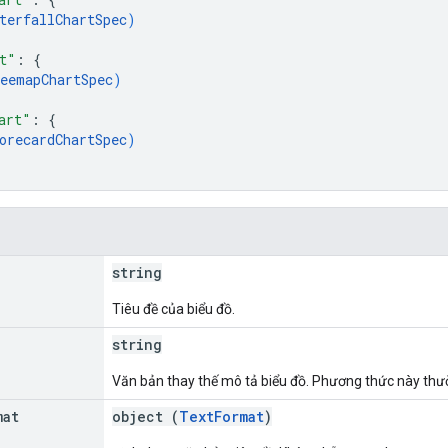
terfallChartSpec
)
t"
: 
{
eemapChartSpec
)
art"
: 
{
orecardChartSpec
)
string
Tiêu đề của biểu đồ.
string
Văn bản thay thế mô tả biểu đồ. Phương thức này thườ
mat
object (
TextFormat
)