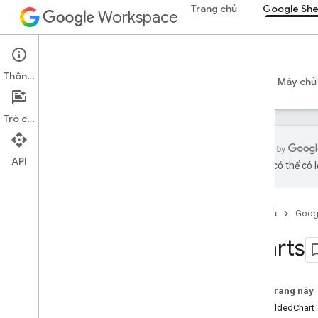
Trang chủ
Google Sh
Workspace
Google Sheets
Thông tin
Tổng quan
Hướng dẫn
Tài liệu tham khảo
Máy chủ
Trò chuyện
API
bằng AI có thể có l
API Trang tính
v4
Trang chủ
Goog
Tổng quan
Charts
Tài nguyên REST
bảng tính
Tổng quan
Trên trang này
Bảng tính
EmbeddedChart
Trang tính