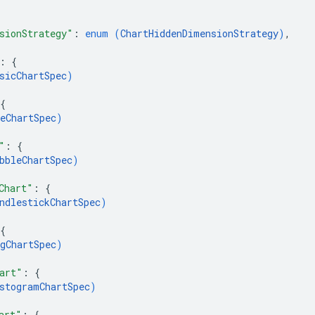
sionStrategy"
: 
enum (
ChartHiddenDimensionStrategy
)
,
: 
{
sicChartSpec
)
{
eChartSpec
)
"
: 
{
bbleChartSpec
)
Chart"
: 
{
ndlestickChartSpec
)
{
gChartSpec
)
art"
: 
{
stogramChartSpec
)
art"
: 
{