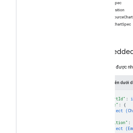
ChartSpec
Ô
TextPosition
Bảng tổng hợp
DataSourceChart
Biểu đồ
BasicChartSpec
Khác
batch
Update
create
get
Embedde
get
By
Data
Filter
colors
.
developer
Metadata
Biểu đồ được nhú
các bảng tính
.
nội dung
.
bảng tính
Biểu diễn dưới
Loại
{
Bộ lọc dữ liệu
"chartId"
: 
i
Tùy chọn hiển thị ngày giờ
"spec"
: 
{
Phương diện
object (
Ch
Phương diện phạm vi
}
,
Error
Code
"position"
: 
object (
Em
Error
Details