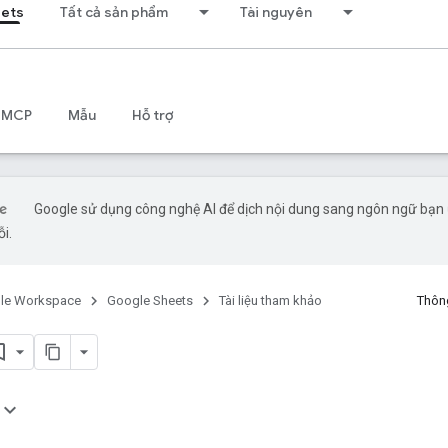
eets
Tất cả sản phẩm
Tài nguyên
 MCP
Mẫu
Hỗ trợ
Google sử dụng công nghệ AI để dịch nội dung sang ngôn ngữ bạn ư
ỗi.
le Workspace
Google Sheets
Tài liệu tham khảo
Thông