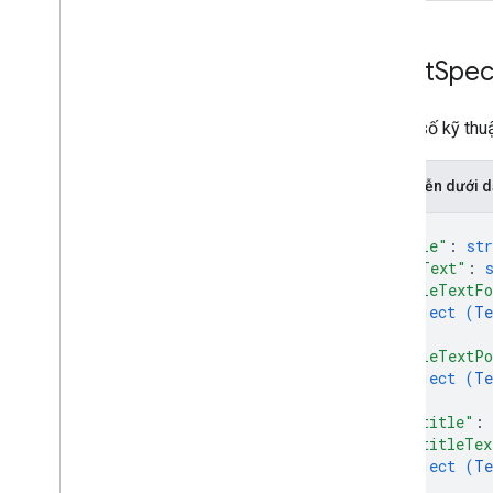
Chart
Spe
Thông số kỹ thuậ
Biểu diễn dưới
{
"title"
: 
str
"altText"
: 
"titleTextF
object (
Te
}
,
"titleTextPo
object (
Te
}
,
"subtitle"
: 
"subtitleTex
object (
Te
}
,