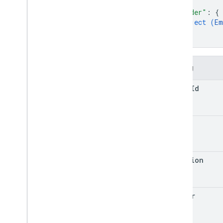
}
,
Bản cập nhật giá trị
"border"
: 
{
Giá trị nhập vào
object (
Em
Giá trị Kết xuất
}
Thư viện ứng dụng
}
Tham số truy vấn
Hạn mức sử dụng
Trường
chart
Id
spec
position
border