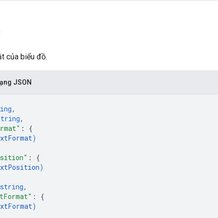
c
t của biểu đồ.
 dạng JSON
ing
,
string
,
ormat"
: 
{
xtFormat
)
sition"
: 
{
xtPosition
)
string
,
tFormat"
: 
{
xtFormat
)