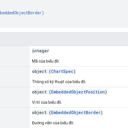
beddedObjectBorder
)
integer
Mã của biểu đồ.
object (
ChartSpec
)
Thông số kỹ thuật của biểu đồ.
object (
EmbeddedObjectPosition
)
Vị trí của biểu đồ.
object (
EmbeddedObjectBorder
)
Đường viền của biểu đồ.