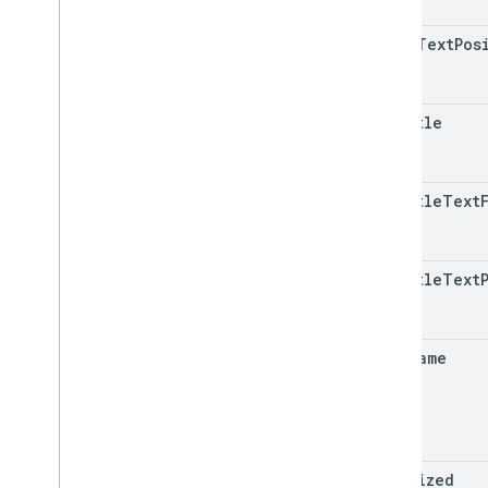
title
Text
Pos
subtitle
subtitle
Text
subtitle
Text
font
Name
maximized