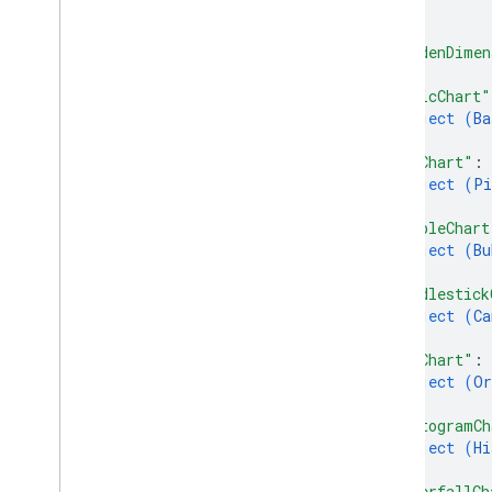
}
]
,
"hiddenDimen
"basicChart"
object (
Ba
}
,
"pieChart"
: 
object (
Pi
}
,
"bubbleChart
object (
Bu
}
,
"candlestick
object (
Ca
}
,
"orgChart"
: 
object (
Or
}
,
"histogramCh
object (
Hi
}
,
"waterfallCh