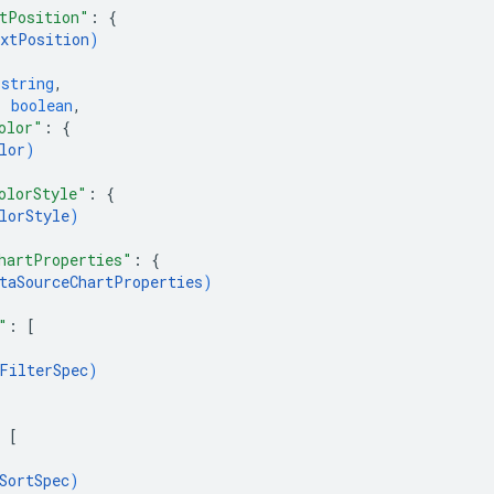
tPosition"
: 
{
xtPosition
)
 
string
,
: 
boolean
,
olor"
: 
{
lor
)
olorStyle"
: 
{
lorStyle
)
hartProperties"
: 
{
taSourceChartProperties
)
"
: 
[
FilterSpec
)
 
[
SortSpec
)