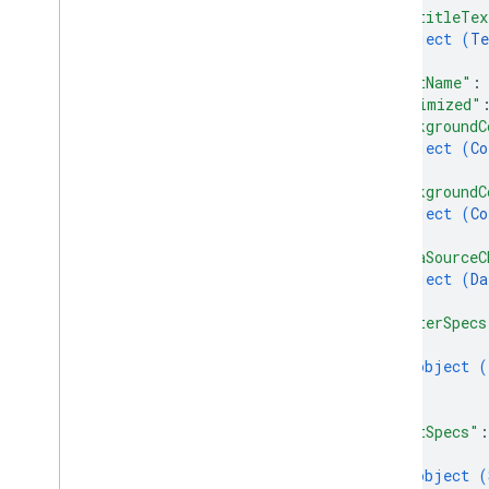
"subtitleTex
object (
Te
}
,
"fontName"
:
"maximized"
"backgroundC
object (
Co
}
,
"backgroundC
object (
Co
}
,
"dataSourceC
object (
Da
}
,
"filterSpecs
{
object (
}
]
,
"sortSpecs"
:
{
object (