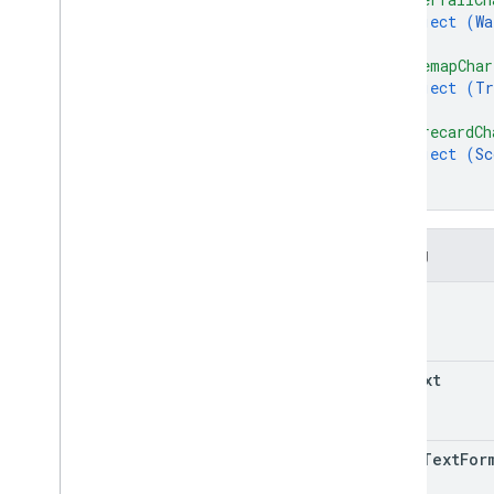
object (
Wa
}
,
"treemapChar
object (
Tr
}
,
"scorecardCh
object (
Sc
}
}
Trường
title
alt
Text
title
Text
For