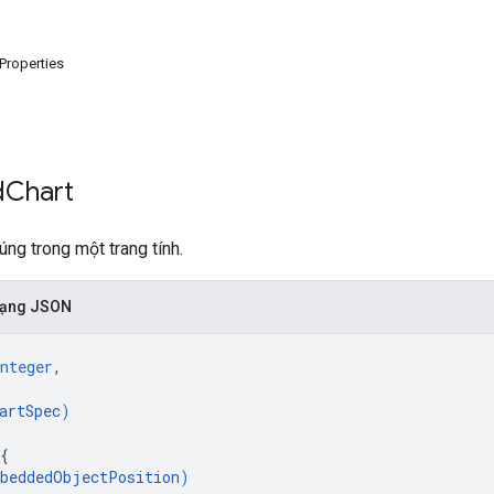
Properties
d
Chart
ng trong một trang tính.
 dạng JSON
nteger
,
artSpec
)
{
beddedObjectPosition
)