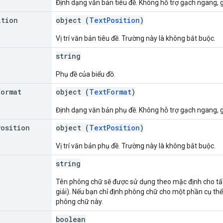
Định dạng văn bản tiêu đề. Không hỗ trợ gạch ngang, g
ition
object (
TextPosition
)
Vị trí văn bản tiêu đề. Trường này là không bắt buộc.
string
Phụ đề của biểu đồ.
Format
object (
TextFormat
)
Định dạng văn bản phụ đề. Không hỗ trợ gạch ngang, g
Position
object (
TextPosition
)
Vị trí văn bản phụ đề. Trường này là không bắt buộc.
string
Tên phông chữ sẽ được sử dụng theo mặc định cho tất c
giải). Nếu bạn chỉ định phông chữ cho một phần cụ thể 
phông chữ này.
boolean