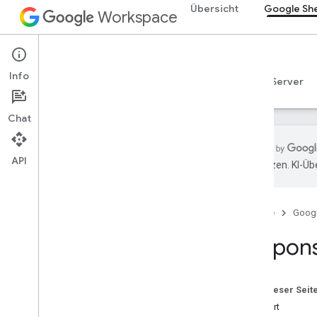
Übersicht
Google Sh
Workspace
Google Sheets
Info
Übersicht
Leitfäden
Referenzen
MCP-Server
Chat
API
übersetzen. KI-Üb
Sheets API
v4
Startseite
Goog
Übersicht
Respon
REST-Ressourcen
Tabellen
Übersicht
Auf dieser Seit
batch
Update
Antwort
Übersicht