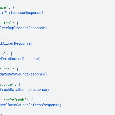
ace"
: 
{
imWhitespaceResponse
)
cates"
: 
{
leteDuplicatesResponse
)
 
{
dSlicerResponse
)
ce"
: 
{
dDataSourceResponse
)
ource"
: 
{
dateDataSourceResponse
)
Source"
: 
{
freshDataSourceResponse
)
ourceRefresh"
: 
{
ncelDataSourceRefreshResponse
)