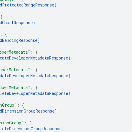
dProtectedRangeResponse
)
{
dChartResponse
)
: 
{
dBandingResponse
)
operMetadata"
: 
{
eateDeveloperMetadataResponse
)
operMetadata"
: 
{
dateDeveloperMetadataResponse
)
operMetadata"
: 
{
leteDeveloperMetadataResponse
)
nGroup"
: 
{
dDimensionGroupResponse
)
sionGroup"
: 
{
leteDimensionGroupResponse
)