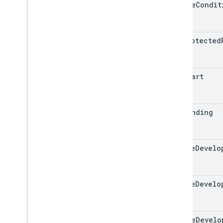
delete
Condit
Rule
add
Protected
add
Chart
add
Banding
create
Develo
update
Develo
delete
Develo