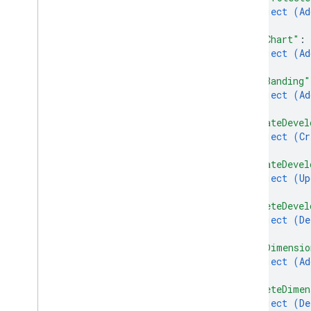
object (
Ad
}
,
"addChart"
: 
object (
Ad
}
,
"addBanding"
object (
Ad
}
,
"createDevel
object (
Cr
}
,
"updateDevel
object (
Up
}
,
"deleteDevel
object (
De
}
,
"addDimensio
object (
Ad
}
,
"deleteDimen
object (
De