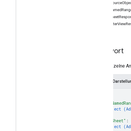
DataSourceObjec
Anfragen
AddNamedRang
Antworten
AddSheetRespo
create
AddFilterViewR
get
get
By
Data
Filter
Tabellen
.
developer
Metadaten
Tabellen
Antwort
Tabellen
.
Werte
Typen
Eine einzelne A
Data
Filter
Datum
/
Uhrzeit-Render-Option
JSON-Darstellu
Dimension
{
Dimensionsbereich
Error
Code
"addNamedRan
Error
Details
object (
Ad
Update
Values
Response
}
,
Werteingabeoption
"addSheet"
: 
object (
Ad
Wert-Render-Option