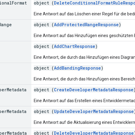
ional
Format
object (
DeleteConditionalFormatRuleResp
Eine Antwort auf das Löschen einer Regel für die bed
Range
object (
AddProtectedRangeResponse
)
Eine Antwort auf das Hinzufügen eines geschützten 
object (
AddChartResponse
)
Eine Antwort, die durch das Hinzufügen eines Diagr
object (
AddBandingResponse
)
Eine Antwort, die durch das Hinzufügen eines Bereich
per
Metadata
object (
CreateDeveloperMetadataResponse
Eine Antwort auf das Erstellen eines Entwicklermeta
per
Metadata
object (
UpdateDeveloperMetadataResponse
Eine Antwort auf die Aktualisierung eines Entwickle
per
Metadata
object (
DeleteDeveloperMetadataResponse