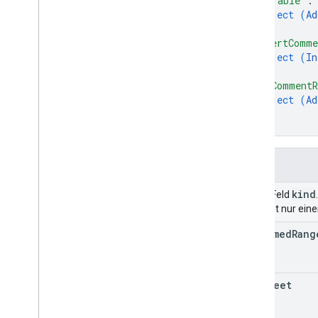
"addTable"
:
object (
Ad
}
,
"insertComm
object (
In
}
,
"addCommentR
object (
Ad
}
}
Felder
kind
Union-Feld
kind
ist nur ein
add
Named
Rang
add
Sheet