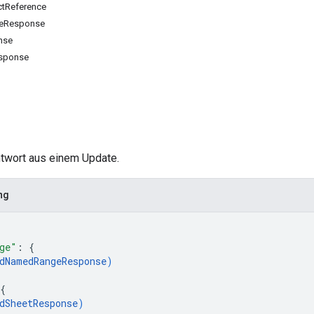
tReference
eResponse
nse
esponse
ntwort aus einem Update.
ng
ge"
: 
{
dNamedRangeResponse
)
{
dSheetResponse
)