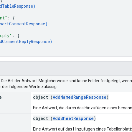
 
{
dTableResponse
)
ent"
: 
{
sertCommentResponse
)
eply"
: 
{
dCommentReplyResponse
)
. Die Art der Antwort. Möglicherweise sind keine Felder festgelegt, wen
er der folgenden Werte zulässig:
e
object (
AddNamedRangeResponse
)
Eine Antwort, die durch das Hinzufügen eines benann
object (
AddSheetResponse
)
Eine Antwort auf das Hinzufügen eines Tabellenblatt