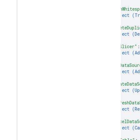
}
,
"trimWhitesp
object (
Tr
}
,
"deleteDupli
object (
De
}
,
"addSlicer"
:
object (
Ad
}
,
"addDataSour
object (
Ad
}
,
"updateDataS
object (
Up
}
,
"refreshData
object (
Re
}
,
"cancelDataS
object (
Ca
}
,