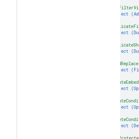
}
,
Clientbibliotheken
"addFilterVi
Suchparameter
object (
Ad
Nutzungsbeschränkungen
}
,
"duplicateFi
object (
Du
}
,
"duplicateSh
object (
Du
}
,
"findReplace
object (
Fi
}
,
"updateEmbed
object (
Up
}
,
"updateCondi
object (
Up
}
,
"deleteCondi
object (
De
}
,
"addProtecte