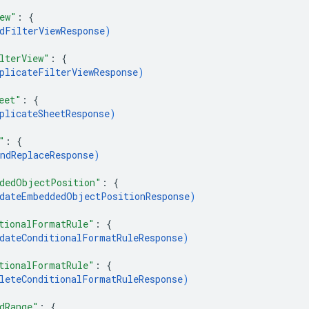
ew"
: 
{
dFilterViewResponse
)
lterView"
: 
{
plicateFilterViewResponse
)
eet"
: 
{
plicateSheetResponse
)
"
: 
{
ndReplaceResponse
)
dedObjectPosition"
: 
{
dateEmbeddedObjectPositionResponse
)
tionalFormatRule"
: 
{
dateConditionalFormatRuleResponse
)
tionalFormatRule"
: 
{
leteConditionalFormatRuleResponse
)
dRange"
: 
{