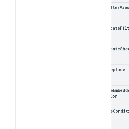
add
Filter
Vie
duplicate
Fil
duplicate
She
find
Replace
update
Embedd
Position
update
Condit
Rule