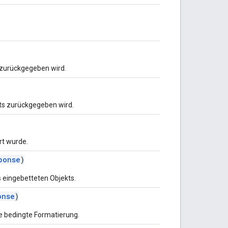
t zurückgegeben wird.
tts zurückgegeben wird.
rt wurde.
ponse
)
s eingebetteten Objekts.
onse
)
ie bedingte Formatierung.