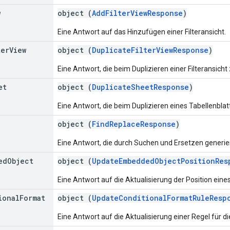
w
object (
AddFilterViewResponse
)
Eine Antwort auf das Hinzufügen einer Filteransicht.
ter
View
object (
DuplicateFilterViewResponse
)
Eine Antwort, die beim Duplizieren einer Filteransich
et
object (
DuplicateSheetResponse
)
Eine Antwort, die beim Duplizieren eines Tabellenbla
object (
FindReplaceResponse
)
Eine Antwort, die durch Suchen und Ersetzen generie
ed
Object
object (
UpdateEmbeddedObjectPositionRes
Eine Antwort auf die Aktualisierung der Position eine
ional
Format
object (
UpdateConditionalFormatRuleResp
Eine Antwort auf die Aktualisierung einer Regel für d