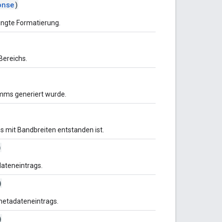
onse
)
ingte Formatierung.
Bereichs.
amms generiert wurde.
s mit Bandbreiten entstanden ist.
)
dateneintrags.
)
rmetadateneintrags.
)