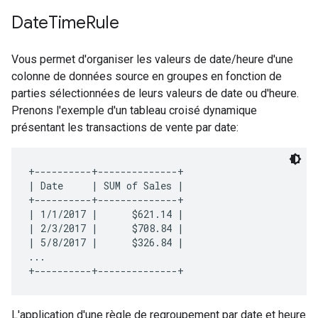
Date
Time
Rule
Vous permet d'organiser les valeurs de date/heure d'une
colonne de données source en groupes en fonction de
parties sélectionnées de leurs valeurs de date ou d'heure.
Prenons l'exemple d'un tableau croisé dynamique
présentant les transactions de vente par date:
+----------+--------------+

| Date     | SUM of Sales |

+----------+--------------+

| 1/1/2017 |      $621.14 |

| 2/3/2017 |      $708.84 |

| 5/8/2017 |      $326.84 |

...

L'application d'une règle de regroupement par date et heure