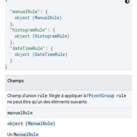
"manualRule"
: 
{
object (
ManualRule
)
}
,
"histogramRule"
: 
{
object (
HistogramRule
)
}
,
"dateTimeRule"
: 
{
object (
DateTimeRule
)
}
}
Champs
rule
Pivot
Group
rule
Champ d'union
. Règle à appliquer à l'
.
ne peut être qu'un des éléments suivants:
manual
Rule
object (
ManualRule
)
ManualRule
Un
.