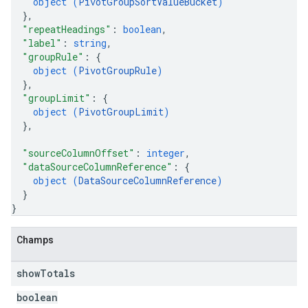
object (
PivotGroupSortValueBucket
)
}
,
"repeatHeadings"
: 
boolean
,
"label"
: 
string
,
"groupRule"
: 
{
object (
PivotGroupRule
)
}
,
"groupLimit"
: 
{
object (
PivotGroupLimit
)
}
,
"sourceColumnOffset"
: 
integer
,
"dataSourceColumnReference"
: 
{
object (
DataSourceColumnReference
)
}
}
Champs
show
Totals
boolean