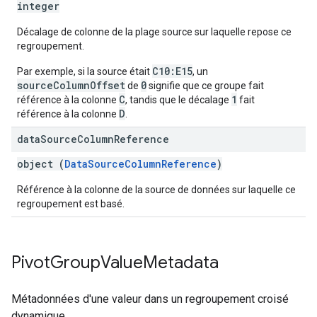
integer
Décalage de colonne de la plage source sur laquelle repose ce
regroupement.
C10:E15
Par exemple, si la source était
, un
sourceColumnOffset
0
de
signifie que ce groupe fait
C
1
référence à la colonne
, tandis que le décalage
fait
D
référence à la colonne
.
data
Source
Column
Reference
object (
DataSourceColumnReference
)
Référence à la colonne de la source de données sur laquelle ce
regroupement est basé.
Pivot
Group
Value
Metadata
Métadonnées d'une valeur dans un regroupement croisé
dynamique.