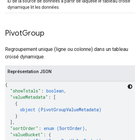
ID de la source de données à partir de laquelle le tableau croisé
dynamique lit les données.
Pivot
Group
Regroupement unique (ligne ou colonne) dans un tableau
croisé dynamique.
Représentation JSON
{
"showTotals"
: 
boolean
,
"valueMetadata"
: 
[
{
object (
PivotGroupValueMetadata
)
}
]
,
"sortOrder"
: 
enum (
SortOrder
)
,
"valueBucket"
: 
{