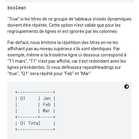
boolean
"True" si les titres de ce groupe de tableaux croisés dynamiques
doivent être répétés. Cette option n'est valide que pour les
regroupements de lignes et est ignorée par les colonnes.
Par défaut, nous limitons la répétition des titres en ne les
affichant pas au niveau supérieur s'ils sont identiques. Par
exemple, même si la troisième ligne ci-dessous correspond à
"T1 mars", "T1" n'est pas affiché, car il est redondant avec les
lignes précédentes. Si vous définissez repeatHeadings sur
"true", "Q1" sera répété pour "Feb" et "Mar".
+--------------+

| Q1     | Jan |

|        | Feb |

|        | Mar |

+--------+-----+

| Q1 Total     |
