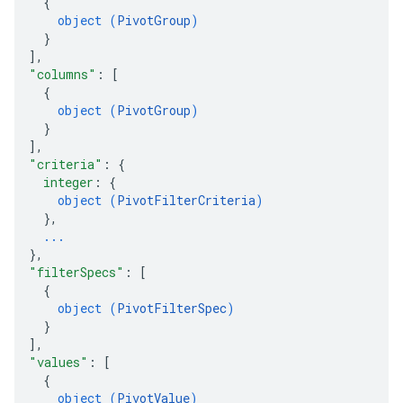
{
object (
PivotGroup
)
}
]
,
"columns"
: 
[
{
object (
PivotGroup
)
}
]
,
"criteria"
: 
{
integer
: 
{
object (
PivotFilterCriteria
)
}
,
...
}
,
"filterSpecs"
: 
[
{
object (
PivotFilterSpec
)
}
]
,
"values"
: 
[
{
object (
PivotValue
)