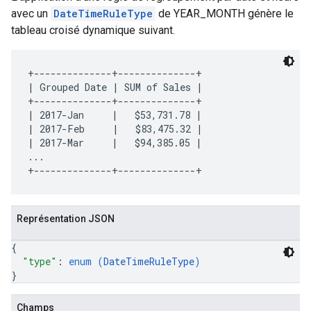
avec un
DateTimeRuleType
de YEAR_MONTH génère le
tableau croisé dynamique suivant.
+--------------+--------------+

| Grouped Date | SUM of Sales |

+--------------+--------------+

| 2017-Jan     |   $53,731.78 |

| 2017-Feb     |   $83,475.32 |

| 2017-Mar     |   $94,385.05 |

...

Représentation JSON
{
"type"
: 
enum (
DateTimeRuleType
)
}
Champs