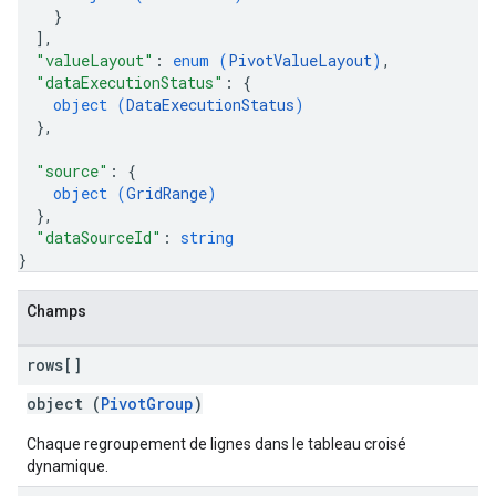
}
]
,
"valueLayout"
: 
enum (
PivotValueLayout
)
,
"dataExecutionStatus"
: 
{
object (
DataExecutionStatus
)
}
,
"source"
: 
{
object (
GridRange
)
}
,
"dataSourceId"
: 
string
}
Champs
rows[]
object (
PivotGroup
)
Chaque regroupement de lignes dans le tableau croisé
dynamique.