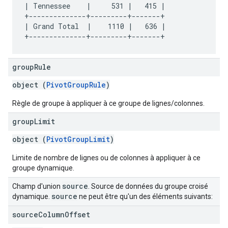
| Tennessee    |     531 |   415 |

+--------------+---------+-------+

| Grand Total  |    1110 |   636 |

group
Rule
object (
PivotGroupRule
)
Règle de groupe à appliquer à ce groupe de lignes/colonnes.
group
Limit
object (
PivotGroupLimit
)
Limite de nombre de lignes ou de colonnes à appliquer à ce
groupe dynamique.
source
Champ d'union
. Source de données du groupe croisé
source
dynamique.
ne peut être qu'un des éléments suivants:
source
Column
Offset