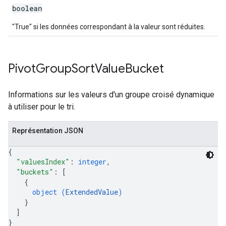
boolean
"True" si les données correspondant à la valeur sont réduites.
Pivot
Group
Sort
Value
Bucket
Informations sur les valeurs d'un groupe croisé dynamique
à utiliser pour le tri.
Représentation JSON
{
"valuesIndex"
: 
integer
,
"buckets"
: 
[
{
object (
ExtendedValue
)
}
]
}