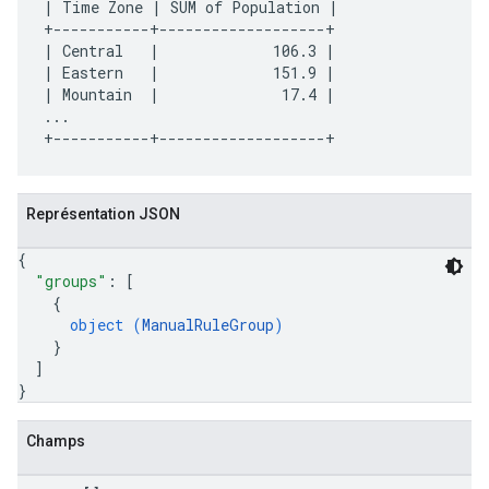
| Time Zone | SUM of Population |

+-----------+-------------------+

| Central   |             106.3 |

| Eastern   |             151.9 |

| Mountain  |              17.4 |

...

Représentation JSON
{
"groups"
: 
[
{
object (
ManualRuleGroup
)
}
]
}
Champs