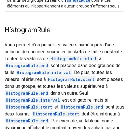
ManualRule
dans un seul groupe au sein d'un
donné. Les
éléments qui n'appartiennent à aucun groupe s'affichent seuls.
Histogram
Rule
Vous permet d'organiser les valeurs numériques d'une
colonne de données source en buckets de taille constante.
Toutes les valeurs de
HistogramRule.start
à
HistogramRule.end
sont placées dans des groupes de
taille
HistogramRule.interval
. De plus, toutes les
valeurs inférieures à
HistogramRule.start
sont placées
dans un groupe, et toutes les valeurs supérieures à
HistogramRule.end
dans un autre. Seul
HistogramRule.interval
est obligatoire, mais si
HistogramRule.start
et
HistogramRule.end
sont tous
deux fournis,
HistogramRule.start
doit être inférieur à
HistogramRule.end
. Par exemple, un tableau croisé
dynamique affichant le montant moyen des achats par âge