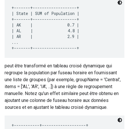
+-------+-------------------+

| State | SUM of Population |

+-------+-------------------+

| AK    |               0.7 |

| AL    |               4.8 |

| AR    |               2.9 |

...

peut être transformé en tableau croisé dynamique qui
regroupe la population par fuseau horaire en fournissant
une liste de groupes (par exemple, groupName = 'Central',
items = ['AL', 'AR', 'IA', ...]) à une règle de regroupement
manuelle. Notez qu'un effet similaire peut être obtenu en
ajoutant une colonne de fuseau horaire aux données
sources et en ajustant le tableau croisé dynamique.
+-----------+-------------------+
