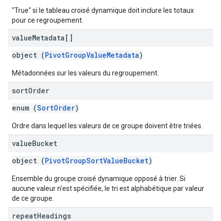
"True" si le tableau croisé dynamique doit inclure les totaux
pour ce regroupement.
value
Metadata[]
object (
PivotGroupValueMetadata
)
Métadonnées sur les valeurs du regroupement.
sort
Order
enum (
SortOrder
)
Ordre dans lequel les valeurs de ce groupe doivent être triées.
value
Bucket
object (
PivotGroupSortValueBucket
)
Ensemble du groupe croisé dynamique opposé à trier. Si
aucune valeur n'est spécifiée, le tri est alphabétique par valeur
de ce groupe.
repeat
Headings