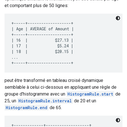
et comportant plus de 50 lignes:
+-----+-------------------+

| Age | AVERAGE of Amount |

+-----+-------------------+

| 16  |            $27.13 |

| 17  |             $5.24 |

| 18  |            $20.15 |

...

peut être transformé en tableau croisé dynamique
semblable à celui ci-dessous en appliquant une règle de
groupe d'histogramme avec un
HistogramRule.start
de
25, un
HistogramRule.interval
de 20 et un
HistogramRule.end
de 65.
+-------------+-------------------+
