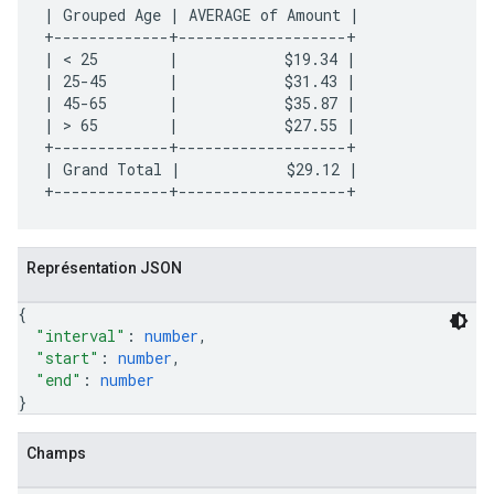
| Grouped Age | AVERAGE of Amount |

+-------------+-------------------+

| < 25        |            $19.34 |

| 25-45       |            $31.43 |

| 45-65       |            $35.87 |

| > 65        |            $27.55 |

+-------------+-------------------+

| Grand Total |            $29.12 |

Représentation JSON
{
"interval"
: 
number
,
"start"
: 
number
,
"end"
: 
number
}
Champs