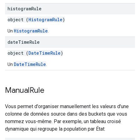
histogram
Rule
object (
HistogramRule
)
HistogramRule
Un
.
date
Time
Rule
object (
DateTimeRule
)
DateTimeRule
Un
.
Manual
Rule
Vous permet d'organiser manuellement les valeurs d'une
colonne de données source dans des buckets que vous
nommez vous-même. Par exemple, un tableau croisé
dynamique qui regroupe la population par État: