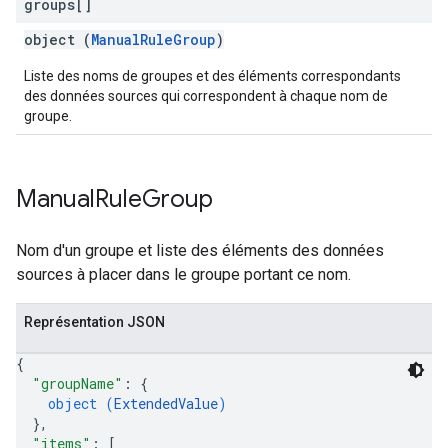
groups[]
object (
ManualRuleGroup
)
Liste des noms de groupes et des éléments correspondants
des données sources qui correspondent à chaque nom de
groupe.
Manual
Rule
Group
Nom d'un groupe et liste des éléments des données
sources à placer dans le groupe portant ce nom.
Représentation JSON
{
"groupName"
: 
{
object (
ExtendedValue
)
}
,
"items"
: 
[