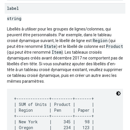
label
string
Libellés à utiliser pour les groupes de lignes/colonnes, qui
peuvent être personnalisés. Par exemple, dans le tableau
Region
croisé dynamique suivant, le libellé de ligne est
(qui
State
Product
peut être renommé
) et le libellé de colonne est
Item
(qui peut être renommé
). Les tableaux croisés
dynamiques créés avant décembre 2017 ne comportent pas de
libellés d'en-tête. Si vous souhaitez ajouter des libellés d'en-
tête à un tableau croisé dynamique existant, veuillez supprimer
ce tableau croisé dynamique, puis en créer un autre avec les
mêmes paramètres.
+--------------+---------+-------+

| SUM of Units | Product |       |

| Region       | Pen     | Paper |

+--------------+---------+-------+

| New York     |     345 |    98 |

| Oregon       |     234 |   123 |
