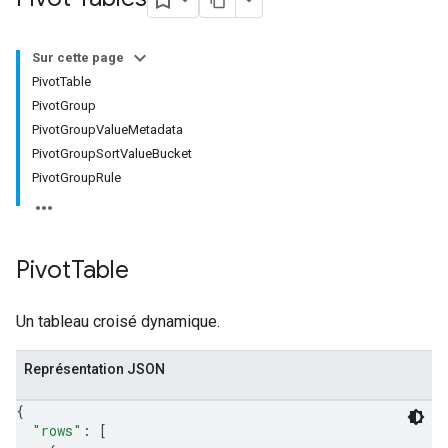
Sur cette page
PivotTable
PivotGroup
PivotGroupValueMetadata
PivotGroupSortValueBucket
PivotGroupRule
Pivot
Table
Un tableau croisé dynamique.
Représentation JSON
{
"rows"
: 
[