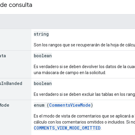
de consulta
string
Son los rangos que se recuperarán de la hoja de cálcu
ata
boolean
Es verdadero si se deben devolver los datos de la cuad
una máscara de campo en la solicitud.
s
In
Banded
boolean
Es verdadero si se deben excluir las tablas en los ran
Mode
enum (
CommentsViewMode
)
Es el modo de vista de comentarios que se aplicará a l
cálculo con los comentarios omitidos o incluidos. Si n
COMMENTS_VIEW_MODE_OMITTED
.