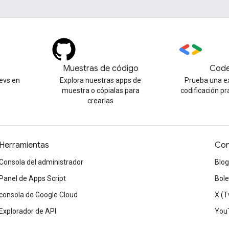
Muestras de código
Code
evs en
Explora nuestras apps de
Prueba una e
muestra o cópialas para
codificación pr
crearlas
Herramientas
Con
Consola del administrador
Blog
Panel de Apps Script
Bole
consola de Google Cloud
X (T
Explorador de API
You