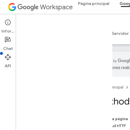
Página principal
Goog
Workspace
Google Sheets
Información
Descripción general
Guías
Referencia
Servidor
Chat
API
traducciones real
API de Sheets
v4
Página principal
Descripción general
Method:
Recursos de REST
hojas de cálculo
Descripción general
En esta página
batch
Update
Solicitud HTTP
create