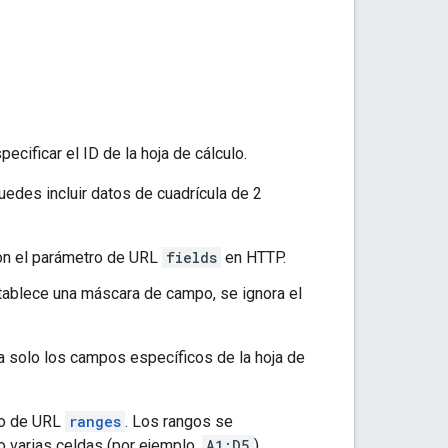
cificar el ID de la hoja de cálculo.
edes incluir datos de cuadrícula de 2
n el parámetro de URL
fields
en HTTP.
tablece una máscara de campo, se ignora el
a solo los campos específicos de la hoja de
tro de URL
ranges
. Los rangos se
 o varias celdas (por ejemplo,
A1:D5
).