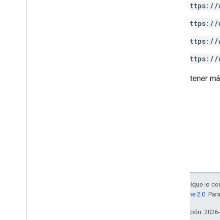
https://
https://
https://
https://
Para obtener má
Salvo que se indique lo con
la
licencia Apache 2.0
. Par
Última actualización: 2026