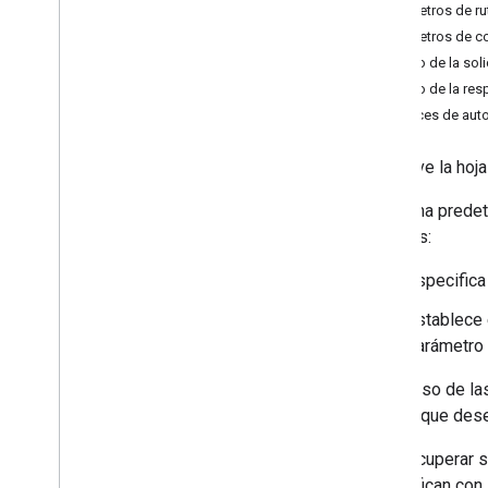
Parámetros de ru
get
Parámetros de c
get
By
Data
Filter
.
Cuerpo de la soli
Spreadsheets
.
developer
Metadata
Cuerpo de la res
hojas de cálculo
Alcances de auto
hojas de cálculo
.
valores
Tipos
Devuelve la hoja
Data
Filter
De forma predete
Opción de fecha y hora
maneras:
Dimensión
Rango de dimensión
Especifica
Error
Code
Error
Details
Establece
Update
Values
Response
parámetro
Opción de entrada de valor
En el caso de la
Opción de renderización de valores
cálculo que des
Bibliotecas cliente
Parámetros de consulta
Para recuperar s
Límites de uso
especifican con