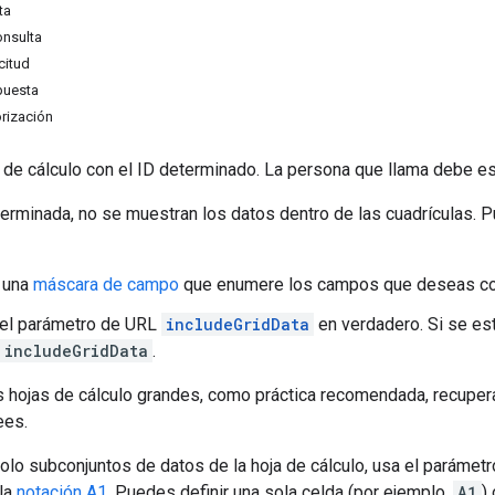
ta
onsulta
citud
puesta
rización
 de cálculo con el ID determinado. La persona que llama debe espe
rminada, no se muestran los datos dentro de las cuadrículas. Pu
 una
máscara de campo
que enumere los campos que deseas co
 el parámetro de URL
includeGridData
en verdadero. Si se es
includeGridData
.
s hojas de cálculo grandes, como práctica recomendada, recuper
ees.
olo subconjuntos de datos de la hoja de cálculo, usa el paráme
 la
notación A1
. Puedes definir una sola celda (por ejemplo,
A1
)