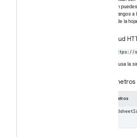
También puedes 
varios rangos a 
partes de la hoj
Solicitud HT
GET https://
La URL usa la si
Parámetros 
Parámetros
spreadsheet
I