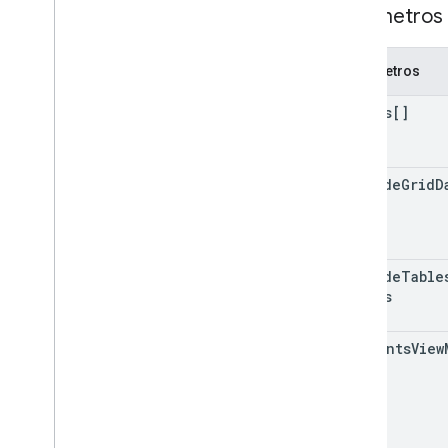
Parámetros 
Parámetros
ranges[]
include
Grid
D
exclude
Table
Ranges
comments
View