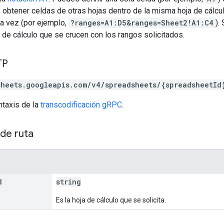
obtener celdas de otras hojas dentro de la misma hoja de cálcu
la vez (por ejemplo,
?ranges=A1:D5&ranges=Sheet2!A1:C4
).
a de cálculo que se crucen con los rangos solicitados.
TP
sheets.googleapis.com/v4/spreadsheets/{spreadsheetId
ntaxis de la
transcodificación gRPC
.
de ruta
d
string
Es la hoja de cálculo que se solicita.