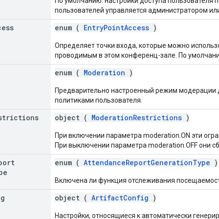
По умолчанию: настройки доступа пользователя 
пользователей управляется администратором ил
cess
enum (
EntryPointAccess
)
Определяет точки входа, которые можно использ
проводимым в этом конференц-зале. По умолчанию
enum (
Moderation
)
Предварительно настроенный режим модерации д
политиками пользователя.
strictions
object (
ModerationRestrictions
)
При включении параметра moderation.ON эти огра
При выключении параметра moderation.OFF они с
port
enum (
AttendanceReportGenerationType
)
pe
Включена ли функция отслеживания посещаемост
ig
object (
ArtifactConfig
)
Настройки, относящиеся к автоматически генер