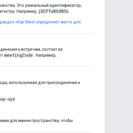
ранства. Это уникальный идентификатор,
jQCFfuBOdN5z
регистру. Например,
.
раздел «Как Meet определяет место для
динения к встречам, состоит из
meetingCode
ет
. Например,
вода, используемая для присоединения к
op-xyz
.
нима для имени пространства, чтобы