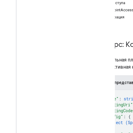
Тип доступа
Резюме (meet
.
addons)
EntryPointAcces
Интерфейсы
Модерация
Псевдонимы типов
Переменные
Резюме (meet
.
addons
.
coactivity)
Ресурс: К
Интерфейсы
Псевдонимы типов
Виртуальная п
одна активная
Знакомьтесь: REST API
v2
Обзор
JSON-предста
Ресурсы REST
{
"name"
: 
str
записи конференций
"meetingUri"
Conference
Records
.
участники
"meetingCode
Conference
Records
.
participants
.
"config"
: 
{
participant
Sessions
object (
Sp
Conference
Records
.
recordings
}
,
conference
Records
.
smart
Notes