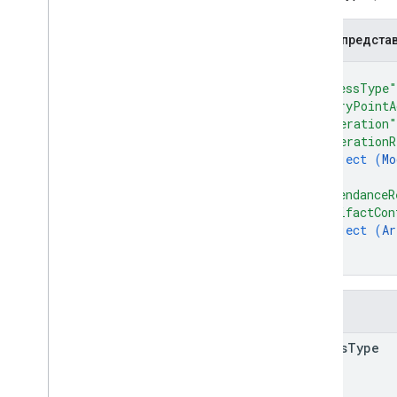
JSON-предста
{
"accessType"
"entryPointA
"moderation"
"moderationR
object (
Mo
}
,
"attendanceR
"artifactCon
object (
Ar
}
}
Поля
access
Type