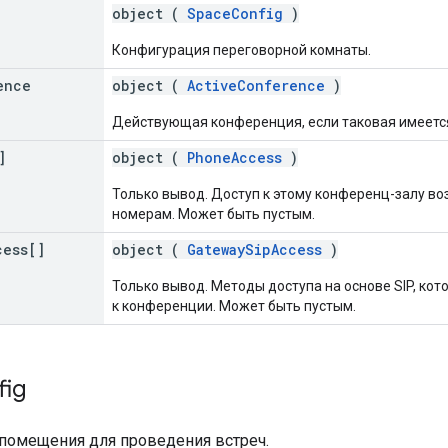
object (
SpaceConfig
)
Конфигурация переговорной комнаты.
ence
object (
ActiveConference
)
Действующая конференция, если таковая имеетс
]
object (
PhoneAccess
)
Только вывод. Доступ к этому конференц-залу 
номерам. Может быть пустым.
cess[]
object (
GatewaySipAccess
)
Только вывод. Методы доступа на основе SIP, ко
к конференции. Может быть пустым.
fig
помещения для проведения встреч.