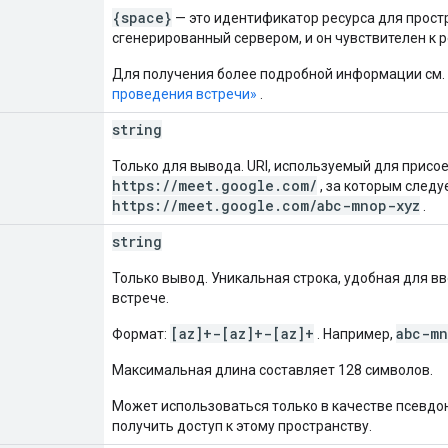
{space}
— это идентификатор ресурса для прост
сгенерированный сервером, и он чувствителен к 
Для получения более подробной информации см.
проведения встречи»
.
string
Только для вывода. URI, используемый для присое
https://meet.google.com/
, за которым следу
https://meet.google.com/abc-mnop-xyz
.
string
Только вывод. Уникальная строка, удобная для в
встрече.
[az]+-[az]+-[az]+
abc-mn
Формат:
. Например,
Максимальная длина составляет 128 символов.
Может использоваться только в качестве псевдо
получить доступ к этому пространству.