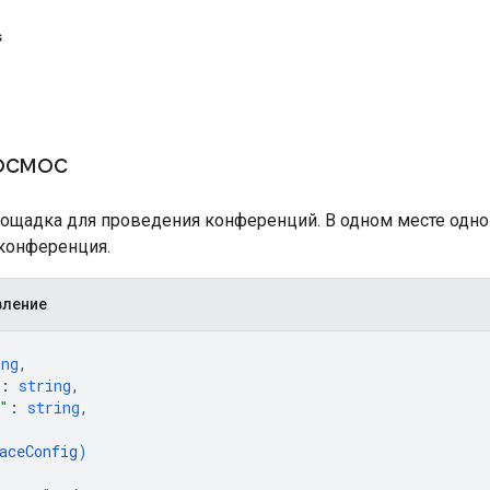
s
осмос
лощадка для проведения конференций. В одном месте одн
 конференция.
вление
ing
,
: 
string
,
"
: 
string
,
aceConfig
)