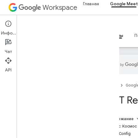
Главная
Google Meet
Workspace
Google Meet
Информация
Обзор
Руководства
Справочные материалы
П
Чат
API
Справочник по SDK и API Meet
Главная
Googl
Встречайте SDK надстроек для
REST Re
Интернета
Краткое описание (meet
.
addons
.
screenshare)
Содержание
Интерфейсы
Ресурс: Космос
Переменные
SpaceConfig