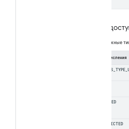
Тип досту
Возможные тип
Перечисления
ACCESS
_
TYPE
_
OPEN
TRUSTED
RESTRICTED