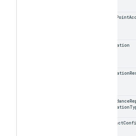
entry
Point
Ac
moderation
moderation
Re
attendance
Re
Generation
Ty
artifact
Conf