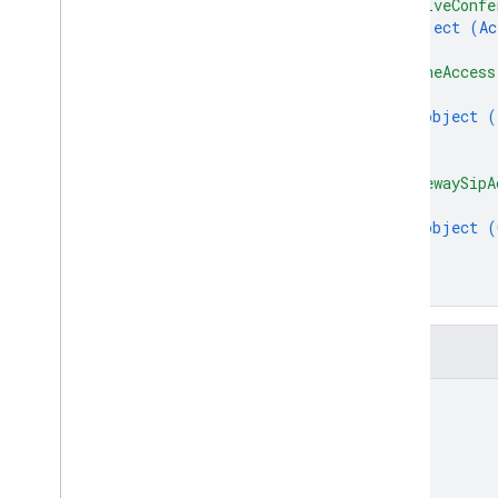
"activeConfe
Conference
Records
.
transscripts
object (
Ac
}
,
Conference
Records
.
transscripts
.
entries
"phoneAccess
{
пространства
object (
Обзор
}
create
]
,
End
Active
Conference
"gatewaySipA
get
{
object (
patch
}
Тип контента
]
}
Docs
Destination
Клиентские библиотеки
Скачивание клиентских библиотек
Поля
Лимиты на использование
name
Знакомьтесь с Медиа API
Эталонный клиент C++
Справочный клиент Type
Script