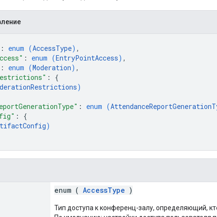
вление
: 
enum (
AccessType
)
,
ccess"
: 
enum (
EntryPointAccess
)
,
: 
enum (
Moderation
)
,
estrictions"
: 
{
derationRestrictions
)
eportGenerationType"
: 
enum (
AttendanceReportGenerationT
fig"
: 
{
tifactConfig
)
enum (
AccessType
)
Тип доступа к конференц-залу, определяющий, кт