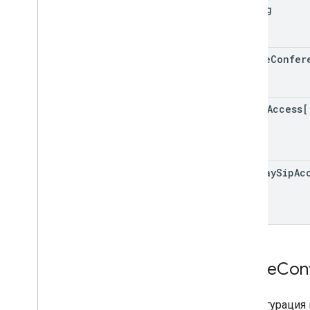
config
active
Confer
phone
Access[
gateway
Sip
Ac
Space
Con
Конфигурация 