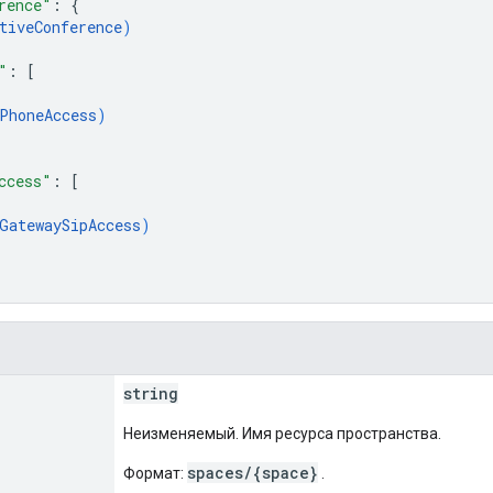
rence"
: 
{
tiveConference
)
"
: 
[
PhoneAccess
)
ccess"
: 
[
GatewaySipAccess
)
string
Неизменяемый. Имя ресурса пространства.
spaces/{space}
Формат:
.