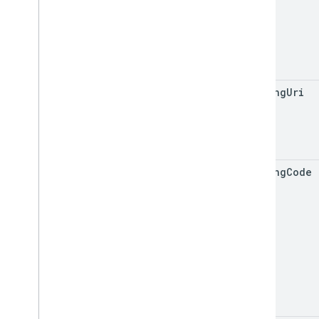
Знакомьтесь: REST API
Каналы данных Meet Media API
Резюме ресурса
Интерфейсы
meeting
Uri
Псевдонимы типов
meeting
Code