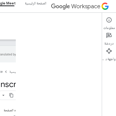
الصفحة الرئيسية
gle Meet
Workspace
Google Meet
معلومات
نظرة عامة
الأدلة
المرجع
الدعم
دردشة
واجهة برمجة التطبيقات
مرجع واجهة برمجة التطبيقات وحزمة تطوير
البرامج Meet
الصفحة الرئيسية
ce
anscripts
حزمة تطوير البرامج (SDK) لإضافة
Meet على الويب
ملخّص (meet
screenshare)
.
addons
.
واجهات
المتغيّرات
على هذه الصفحة