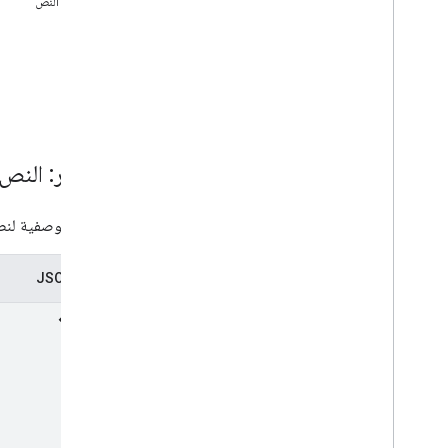
المصدر: النص
ملخّص (meet
addons)
.
ولاية
واجهات
الطُرق
النوع البديل للأسماء المستعارة
get
المتغيّرات
list
الملخّص (meet
coactivity)
.
addons
.
واجهات
المصدر: النص
النوع البديل للأسماء المستعارة
البيانات الوصفية لنص تم إنشا
واجهة برمجة تطبيقات REST في Google
Meet
v2
تمثيل JSON
نظرة عامة
موارد REST
conference
Records
conference
Records
.
participants
conference
Records
.
participants
.
participant
Sessions
conference
Records
.
recordings