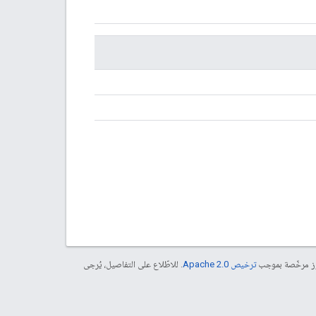
موز مرخّصة بموجب
ترخيص Apache 2.0‏
. للاطّلاع على التفاصيل، يُرجى