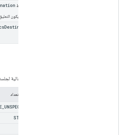
ination
حقل الربط
التعرّف على قنوات بيانات Media API
يمكن أن يكون التعلي
ملخص الموارد
cs
Destination
واجهات
النوع البديل للأسماء المستعارة
ولاية
الحالة الحالية لجل
عمليات التعداد
E
_
UNSPECIFIED
STARTED
ENDED