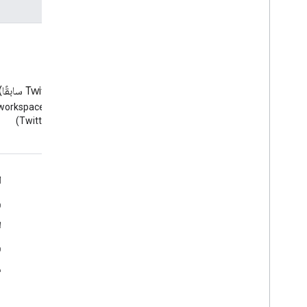
المدونة
‫X ‏(Twitter سابقًا)
الاطّلاع على مدونة Google
(Twitter)
Workspace Developers
Google Workspace لمطوّري البرامج
ا
نظرة عامة حول المنصة
و
منتجات مطوّري البرامج
ل
ملاحظات حول الإصدار
و
دعم مطوّر البرامج
م
بنود الخدمة