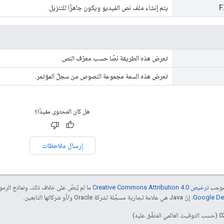
F
يتم إنشاء ملف نص الفيديو ويكون جاهزًا للتنزيل.
تعرض هذه الطريقة نصًا حسب معرّف النص.
تعرض هذه السمة مجموعة النصوص من سجلّ المؤتمر.
هل كان المحتوى مفيدًا؟
إرسال ملاحظات
بموجب
ترخيص Creative Commons Attribution 4.0‏
ما لم يُنصّ على خلاف ذلك، ونماذج الر
. إنّ Java هي علامة تجارية مسجَّلة لشركة Oracle و/أو شركائها التابعين.