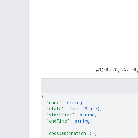
{
"name"
: 
string
,
"state"
: 
enum (
State
)
,
"startTime"
: 
string
,
"endTime"
: 
string
,
"docsDestination"
: 
{