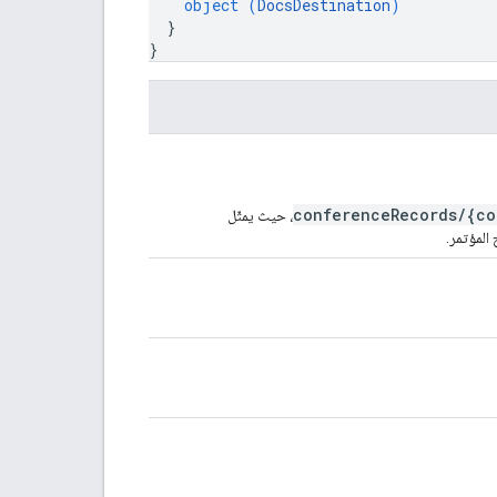
object (
DocsDestination
)
}
}
conferenceRecords/{co
، حيث يمثّل
لمؤتمر.