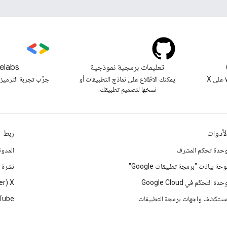
تعليمات برمجية نموذجية
elabs
متابعة @workspacedevs على X
يمكنك الاطّلاع على نماذج التطبيقات أو
جرِّب تجربة الترميز 
نسخها لتصميم تطبيقك.
لأدوات
ربط
حدة تحكم المشرف
المدون
وحة بيانات "برمجة تطبيقات Google"
نشرة إ
حدة التحكّم في Google Cloud
‫X ‏(Twitter سابقًا)
ستكشف واجهات برمجة التطبيقات
Tube