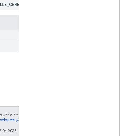
ILE
_
GENERATED
الطُرق
get
list
إنّ محتوى هذه الصفحة مرخّص 
مراجعة
سياسات موقع Google Developers‏
تاريخ التعديل الأخير: 2026-04-02 (حسب التوقيت العالمي المتفَّق عليه)