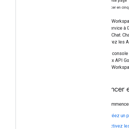
Sur cette page
Configurer le consentement OAuth
Se lancer en cin
Créer des identifiants d'accès
Google Workspac
Configurer les serveurs MCP
votre service à
Configurer les serveurs MCP
Google Chat. Ch
Google Workspace
configurez les AP
Autoriser les agents IA à effectuer
des recherches dans
Dans la console
Google Workspace
liées aux API G
Configurer la sécurité des serveurs
MCP
Google Workspac
Développer avec l'IA
Aperçu
Se lancer 
Utiliser des grands modèles de
langage (LLM)
Pour commencer 
Gérer l'accès et l'utilisation
Créez un p
Gérer les identifiants pour les API
Afficher et désactiver les API
Activez le