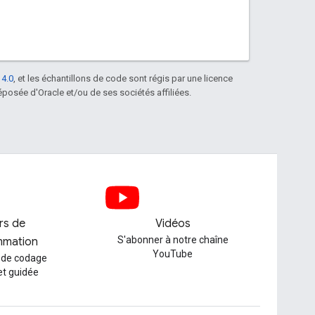
 4.0
, et les échantillons de code sont régis par une licence
posée d'Oracle et/ou de ses sociétés affiliées.
ers de
Vidéos
S'abonner à notre chaîne
mmation
YouTube
 de codage
et guidée