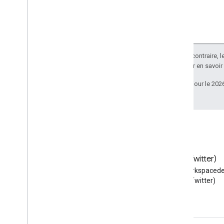
Choisir des niveaux d'accès
Créer un abonnement
Obtenir les détails d'un abonnement
Répertorier les abonnements
Modifier ou renouveler un abonnement
Sauf indication contraire, 
Résoudre les erreurs et réactiver un
Apache 2.0
. Pour en savoir
abonnement
Dernière mise à jour le 202
Supprimer un abonnement
À vous d'essayer : Observer des
événements Google Meet avec Python
Documentation de référence de l'API
Limites et quotas
Notes de version
Blog
X (Twitter)
Lire le blog des développeurs
Suivez @workspacede
Google Workspace
X (Twitter)