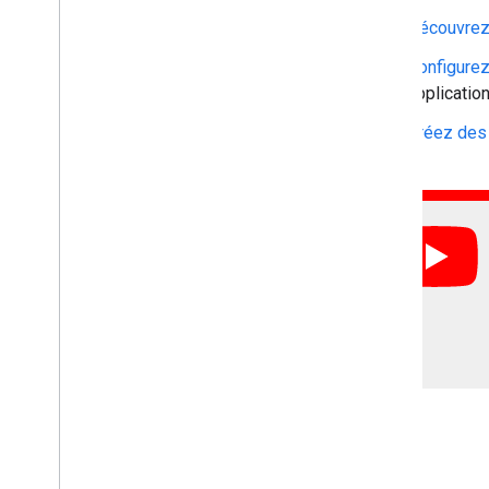
Surveiller les métriques des API
Découvrez 
Afficher et modifier les limites de quota
Configure
Créer un service de clés de
applicatio
chiffrement
Créez des 
Aperçu
Configurer votre service
Chiffrer les données et les déchiffrer
Documentation de référence de l'API
Gérer les fichiers chiffrés côté
client
Utiliser l'API Drive
Importer des fichiers de manière
groupée
S'abonner aux événements
Google Workspace
Aperçu
Types d'événement