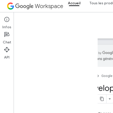
Accueil
Tous les prod
Workspace
Accueil
Infos
Aperçu
Explorer
Guides
Assistance
Chat
API
traductions généré
Premiers pas
Aperçu
Accueil
Google
Créer un projet Google Cloud
Activer les API Google Workspace
Dévelop
Installer les outils pour les
développeurs
Configurer l'authentification
Aperçu