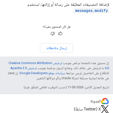
لإضافة التصنيفات المطبَّقة على رسالة أو إزالتها، استخدِم
.
messages.modify
هل كان المحتوى مفيدًا؟
إرسال ملاحظات
إنّ محتوى هذه الصفحة مرخّص بموجب
ترخيص Creative Commons Attribution
4.0‏
ما لم يُنصّ على خلاف ذلك، ونماذج الرموز مرخّصة بموجب
ترخيص Apache 2.0‏
.
للاطّلاع على التفاصيل، يُرجى مراجعة
سياسات موقع Google Developers‏
. إنّ Java
هي علامة تجارية مسجَّلة لشركة Oracle و/أو شركائها التابعين.
تاريخ التعديل الأخير: 2026-03-11 (حسب التوقيت العالمي المتفَّق عليه)
المدونة
‫X ‏(Twitter سابقًا)