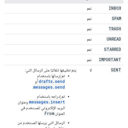
INBOX
نعم
SPAM
نعم
TRASH
نعم
UNREAD
نعم
STARRED
نعم
IMPORTANT
نعم
SENT
لا
يتم تطبيقها تلقائيًا على الرسائل التي:
تم إرسالها باستخدام
drafts.send
أو
messages.send
.
تم إدراجه باستخدام
messages.insert
وعنوان
البريد الإلكتروني للمستخدم في
From
العنوان
.
الرسائل التي يرسلها المستخدم من