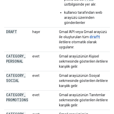
üstbilgisinde yer alır.
kullanıcı tarafından web
arayüzü üzerinden
gönderilenler
DRAFT
hayır
Gmail API veya Gmail arayüzü
draft
ile oluşturulan tüm
iletilere otomatik olarak
uygulanır.
CATEGORY
_
evet
Gmail arayüzünün Kişisel
PERSONAL
sekmesinde gösterilen iletilere
karşılık gelir.
CATEGORY
_
evet
Gmail arayüzünün Sosyal
SOCIAL
sekmesinde gösterilen iletilere
karşılık gelir.
CATEGORY
_
evet
Gmail arayüzünün Tanıtımlar
PROMOTIONS
sekmesinde gösterilen iletilere
karşılık gelir.