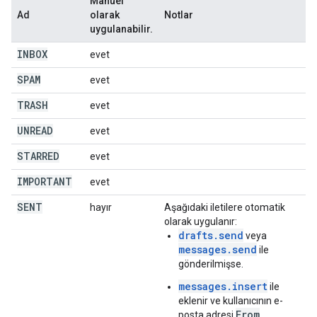
Manuel
Ad
olarak
Notlar
uygulanabilir.
INBOX
evet
SPAM
evet
TRASH
evet
UNREAD
evet
STARRED
evet
IMPORTANT
evet
SENT
hayır
Aşağıdaki iletilere otomatik
olarak uygulanır:
drafts.send
veya
messages.send
ile
gönderilmişse.
messages.insert
ile
eklenir ve kullanıcının e-
From
posta adresi