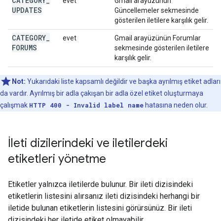
CATEGORY
_
evet
Gmail arayüzünün
UPDATES
Güncellemeler sekmesinde
gösterilen iletilere karşılık gelir.
CATEGORY
_
evet
Gmail arayüzünün Forumlar
FORUMS
sekmesinde gösterilen iletilere
karşılık gelir.
Not:
Yukarıdaki liste kapsamlı değildir ve başka ayrılmış etiket adları
da vardır. Ayrılmış bir adla çakışan bir adla özel etiket oluşturmaya
çalışmak
HTTP 400 - Invalid label name
hatasına neden olur.
İleti dizilerindeki ve iletilerdeki
etiketleri yönetme
Etiketler yalnızca iletilerde bulunur. Bir ileti dizisindeki
etiketlerin listesini alırsanız ileti dizisindeki herhangi bir
iletide bulunan etiketlerin listesini görürsünüz. Bir ileti
dizisindeki her iletide etiket olmayabilir.