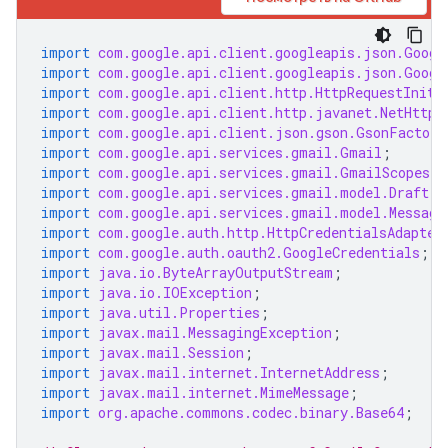
import
com.google.api.client.googleapis.json.Googl
import
com.google.api.client.googleapis.json.Googl
import
com.google.api.client.http.HttpRequestIniti
import
com.google.api.client.http.javanet.NetHttpT
import
com.google.api.client.json.gson.GsonFactory
import
com.google.api.services.gmail.Gmail
;
import
com.google.api.services.gmail.GmailScopes
;
import
com.google.api.services.gmail.model.Draft
;
import
com.google.api.services.gmail.model.Message
import
com.google.auth.http.HttpCredentialsAdapter
import
com.google.auth.oauth2.GoogleCredentials
;
import
java.io.ByteArrayOutputStream
;
import
java.io.IOException
;
import
java.util.Properties
;
import
javax.mail.MessagingException
;
import
javax.mail.Session
;
import
javax.mail.internet.InternetAddress
;
import
javax.mail.internet.MimeMessage
;
import
org.apache.commons.codec.binary.Base64
;