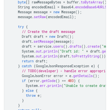
byte
[]
rawMessageBytes
=
buffer
.
toByteArray
();
String
encodedEmail
=
Base64
.
encodeBase64URLSa
Message
message
=
new
Message
();
message
.
setRaw
(
encodedEmail
);
try
{
// Create the draft message
Draft
draft
=
new
Draft
();
draft
.
setMessage
(
message
);
draft
=
service
.
users
().
drafts
().
create
(
"me
System
.
out
.
println
(
"Draft id: "
+
draft
.
getI
System
.
out
.
println
(
draft
.
toPrettyString
());
return
draft
;
}
catch
(
GoogleJsonResponseException
e
)
{
// TODO(developer) - handle error appropriat
GoogleJsonError
error
=
e
.
getDetails
();
if
(
error
.
getCode
()
==
403
)
{
System
.
err
.
println
(
"Unable to create draft
}
else
{
throw
e
;
}
}