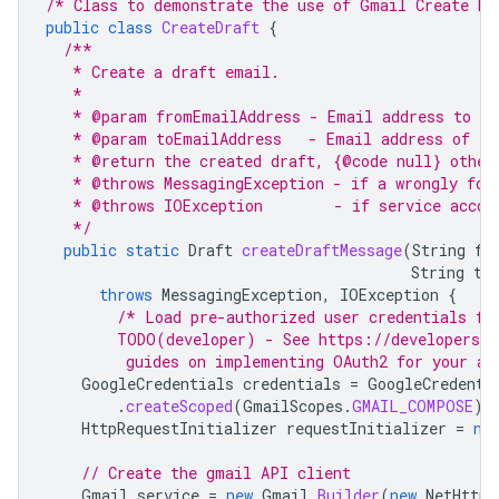
/* Class to demonstrate the use of Gmail Create Dr
public
class
CreateDraft
{
/**
   * Create a draft email.
   *
   * @param fromEmailAddress - Email address to ap
   * @param toEmailAddress   - Email address of th
   * @return the created draft, {@code null} other
   * @throws MessagingException - if a wrongly for
   * @throws IOException        - if service accou
   */
public
static
Draft
createDraftMessage
(
String
fr
String
to
throws
MessagingException
,
IOException
{
/* Load pre-authorized user credentials fr
        TODO(developer) - See https://developers.g
         guides on implementing OAuth2 for your ap
GoogleCredentials
credentials
=
GoogleCredenti
.
createScoped
(
GmailScopes
.
GMAIL_COMPOSE
);
HttpRequestInitializer
requestInitializer
=
ne
// Create the gmail API client
Gmail
service
=
new
Gmail
.
Builder
(
new
NetHttpT