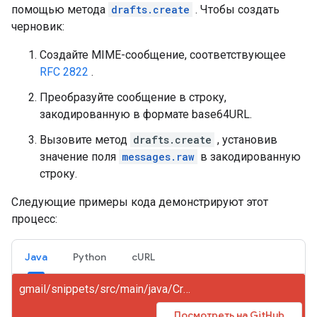
помощью метода
drafts.create
. Чтобы создать
черновик:
Создайте MIME-сообщение, соответствующее
RFC 2822
.
Преобразуйте сообщение в строку,
закодированную в формате base64URL.
Вызовите метод
drafts.create
, установив
значение поля
messages.raw
в закодированную
строку.
Следующие примеры кода демонстрируют этот
процесс:
Java
Python
cURL
gmail/snippets/src/main/java/CreateDraft.java
Посмотреть на GitHub