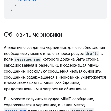
return
null
;
}
}
Обновить черновики
Аналогично созданию черновика, для его обновления
необходимо указать в теле запроса ресурс
drafts
в
поле
messages.raw
которого должна быть строка,
закодированная в base64URL и содержащая MIME-
сообщение. Поскольку сообщения нельзя обновить,
сообщение, содержащееся в черновике, уничтожается
и заменяется новым MIME-сообщением,
предоставленным в запросе на обновление.
Вы можете получить текущее MIME-сообщение,
содержащееся в черновике, вызвав метод
drafts.get
с параметром запроса
format=raw
.