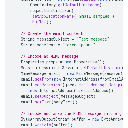
GsonFactory
.
getDefaultInstance
(),
requestInitializer
)
.
setApplicationName
(
"Gmail samples"
)
.
build
();
// Create the email content
String
messageSubject
=
"Test message"
;
String
bodyText
=
"lorem ipsum."
;
// Encode as MIME message
Properties
props
=
new
Properties
();
Session
session
=
Session
.
getDefaultInstance
(
p
MimeMessage
email
=
new
MimeMessage
(
session
);
email
.
setFrom
(
new
InternetAddress
(
fromEmailAdd
email
.
addRecipient
(
javax
.
mail
.
Message
.
Recipien
new
InternetAddress
(
toEmailAddress
));
email
.
setSubject
(
messageSubject
);
email
.
setText
(
bodyText
);
// Encode and wrap the MIME message into a gma
ByteArrayOutputStream
buffer
=
new
ByteArrayOu
email
.
writeTo
(
buffer
);