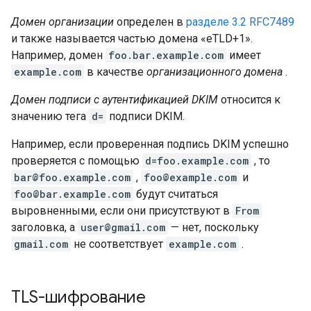
Домен организации
определен в
разделе 3.2 RFC7489
и также называется частью домена «eTLD+1».
Например, домен
foo.bar.example.com
имеет
example.com
в качестве
организационного домена
.
Домен подписи с аутентификацией DKIM
относится к
значению тега
d=
подписи DKIM.
Например, если проверенная подпись DKIM успешно
проверяется с помощью
d=foo.example.com
, то
bar@foo.example.com
,
foo@example.com
и
foo@bar.example.com
будут считаться
выровненными, если они присутствуют в
From
заголовка, а
user@gmail.com
— нет, поскольку
gmail.com
не соответствует
example.com
.
TLS-шифрование